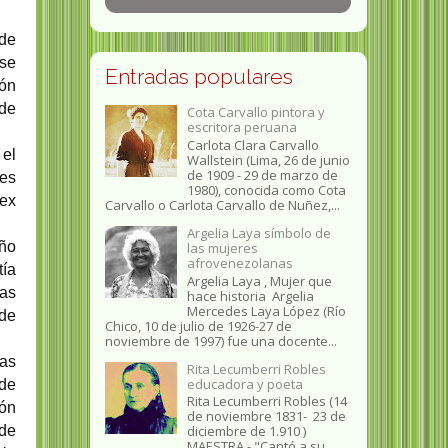
 de
 se
Entradas populares
ión
 de
Cota Carvallo pintora y
escritora peruana
Carlota Clara Carvallo
 el
Wallstein (Lima, 26 de junio
de 1909 - 29 de marzo de
nes
1980), conocida como Cota
 ex
Carvallo o Carlota Carvallo de Nuñez,...
Argelia Laya símbolo de
año
las mujeres
afrovenezolanas
tía
Argelia Laya , Mujer que
zas
hace historia Argelia
Mercedes Laya López (Río
 de
Chico, 10 de julio de 1926-27 de
noviembre de 1997) fue una docente...
las
Rita Lecumberri Robles
educadora y poeta
 de
Rita Lecumberri Robles (14
ión
de noviembre 1831- 23 de
 de
diciembre de 1.910 )
MAESTRA.- "Cantó a su