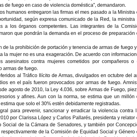
mas de fuego en caso de violencia doméstica”, demandaron.
os humanos entregaron las firmas el mes pasado a la Ministra
portunidad, según expresa comunicado de la Red, la ministra
as a los órganos competentes. Las integrantes de la Comis
firmaron que pondrán la demanda en el proceso de preparación
n de la prohibición de portación y tenencia de armas de fuego y
ra la mujer no es una exageración. De acuerdo con informacio
los asesinatos contra mujeres cometidos por compañeros o
o armas de fuego.
feridos al Tráfico Ilícito de Armas, divulgados en octubre del 
ios en el país fueron provocados por armas de fuego. Amnis
esde agosto de 2010, la Ley 4.036, sobre Armas de Fuego, pie
esorios y afines. Aun con la norma, se estima que un millón
e estima que solo el 30% estén debidamente registradas.
ral para prevenir, sancionar y erradicar la violencia contra 
010 por Clarissa López y Carlos Pallarés, presidenta y relator
o Social de la Cámara de Senadores, y también por Concepc
ria respectivamente de la Comisión de Equidad Social y Género