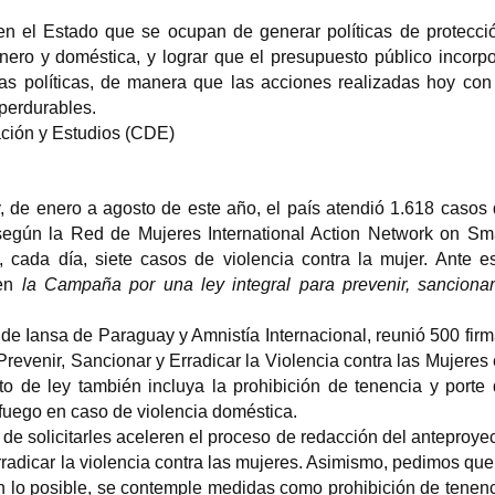
 en el Estado que se ocupan de generar políticas de
protecci
énero y doméstica, y lograr que el presupuesto
público incorp
Martha Sánchez Néstor
as políticas, de manera que las
acciones realizadas hoy con
líder indígena feminista
 perdurables.
Quisqueya Hen
mexicana
ción y Estudios (CDE)
artista
Martha Sánchez Néstor
(Xochistlahuaca, Guerrero; 4 de
Quisqueya Henríque
febrero de 1974 – Ometepec,
21 de junio de 1966 
 de enero a agosto de este año, el país atendió 1.618 casos
Guerrero; 30 de...
30 de marzo de 2024) 
 según la Red de Mujeres International Action Network on Sm
, cada día, siete casos de violencia contra la mujer. Ante e
ven
la Campaña por una ley integral para prevenir, sanciona
s de Iansa de Paraguay y Amnistía Internacional, reunió 500 fir
Prevenir, Sancionar y Erradicar la Violencia contra las Mujeres
to de ley también incluya la prohibición de tenencia y porte
 fuego en caso de violencia doméstica.
n de solicitarles aceleren el proceso de redacción del anteproye
erradicar la violencia contra las mujeres. Asimismo, pedimos que
n lo posible, se contemple medidas como prohibición de tenen