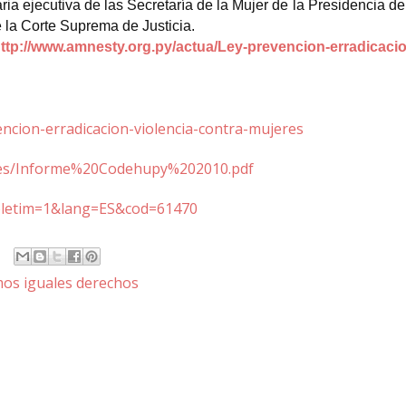
ia ejecutiva de las Secretaría de la Mujer de la Presidencia de
 la Corte Suprema de Justicia.
ttp://www.amnesty.org.py/actua/Ley-prevencion-erradicaci
ncion-erradicacion-violencia-contra-mujeres
files/Informe%20Codehupy%202010.pdf
?boletim=1&lang=ES&cod=61470
mos iguales derechos