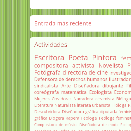
Entrada más reciente
Actividades
Escritora
Poeta
Pintora
fem
compositora
activista
Novelista
P
Fotógrafa
directora de cine
investiga
Defensora de derechos humanos
Ilustrado
sindicalista
Arte
Diseñadora
dibujante
Fi
coreógrafa
matemática
Ecologista
Econom
Mujeres Creadoras
Narradora
ceramista
Biólog
Literatura
Naturalista
literata
urbanista
Filóloga
P
Descubridora
Diseñadora gráfica
diputada
femini
gráfica
Blogera
Rapera
Teologa
Teóloga feminis
Compositora de música
Diseñadora de moda
Ecolo