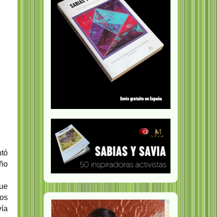
ntó
año
que
tos
vía