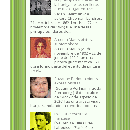
la huelga de las cerilleras
que tuvo lugar en 1889
Sarah Dearman (de
soltera Chapman; Londres,
31 de octubre de 1862​- Londres, 27 de
noviembre de 1945)​ fue una de las
principales líderes de...
Antonia Matos pintora
guatemalteca
Antonia Matos (21 de
noviembre de 1902 – 22 de
junio de 1994) fue una
pintora guatemalteca . Su
obra formó parte del evento de pintura
en el...
Suzanne Perlman pintora
expresionistas
Suzanne Perlman nacida
Sternberg (18 de octubre
de 1922 - 2 de agosto de
2020) fue una artista visual
húngara-holandesa conocida por sus ...
Ève Curie escritora
francesa
Ève Denise Julie Curie-
Labouisse (París, 6 de