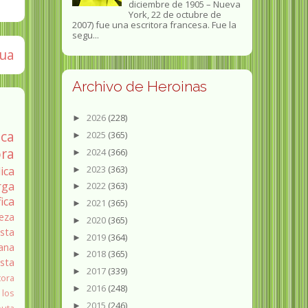
diciembre de 1905 – Nueva
York, 22 de octubre de
2007) fue una escritora francesa. Fue la
segu...
gua
Archivo de Heroinas
2026
(228)
►
ica
2025
(365)
►
ra
2024
(366)
►
2023
(363)
ica
►
rga
2022
(363)
►
fica
2021
(365)
►
eza
2020
(365)
►
sta
2019
(364)
►
ana
2018
(365)
►
ista
2017
(339)
►
tora
2016
(248)
►
 los
2015
(246)
►