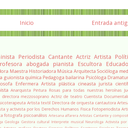
Inicio
Entrada anti
inista
Periodista
Cantante
Actriz
Artista
Polít
rofesora
abogada
pianista
Escultora
Educado
dora
Maestra
Historiadora
Música
Arquitecta
Socióloga
med
ra
guionista
química
Pedagoga
bailarina
Psicóloga
Dramatu
losofa
Enfermera
Artista plástica
cineasta
jurista
cientí
ista
Anarquista
Pintura
Rosas para todas nuestras heroínas
Ju
a
directora
mezzosoprano
Actriz de teatro
Cuentista
Documentali
sicoterapeuta
Artista textil
Directora de orquesta
cantautora
Artes
sta y activista por los Derechos Humanos
Fisica
Fotoperiodista
Art
ta
fotografa
psicoanálisis
Artesana alfarera
Artistas
Cantante y composi
ga
Geologa
Gestora cultural
Interprete musical
Neurologa
Activista por