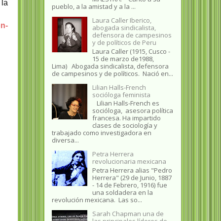
 la
pueblo, a la amistad y a la ...
Laura Caller Iberico,
on-
abogada sindicalista,
defensora de campesinos
y de políticos de Peru
Laura Caller (1915, Cusco -
15 de marzo de1988,
Lima) Abogada sindicalista, defensora
de campesinos y de políticos. Nació en...
Lilian Halls-French
socióloga feminista
Lilian Halls-French es
socióloga, asesora política
francesa. Ha impartido
clases de sociología y
trabajado como investigadora en
diversa...
Petra Herrera
revolucionaria mexicana
Petra Herrera alias "Pedro
Herrera" (29 de Junio, 1887
- 14 de Febrero, 1916) fue
una soldadera en la
revolución mexicana. Las so...
Sarah Chapman una de
las principales líderes de