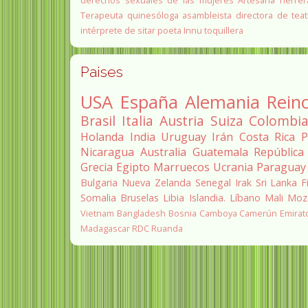
derechos sexuales de las mujeres
Artesana herrer
Terapeuta quinesóloga
asambleista
directora de teat
intérprete de sitar
poeta Innu
toquillera
Paises
USA
España
Alemania
Rein
Brasil
Italia
Austria
Suiza
Colombi
Holanda
India
Uruguay
Irán
Costa Rica
P
Nicaragua
Australia
Guatemala
República
Grecia
Egipto
Marruecos
Ucrania
Paraguay
Bulgaria
Nueva Zelanda
Senegal
Irak
Sri Lanka
F
Somalia
Bruselas
Libia
Islandia.
Líbano
Mali
Moz
Vietnam
Bangladesh
Bosnia
Camboya
Camerún
Emirat
Madagascar
RDC
Ruanda