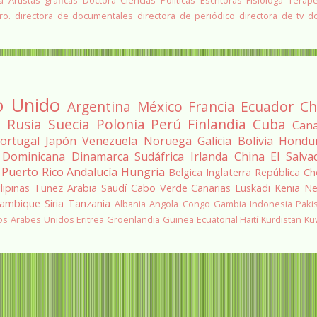
a
Artistas graficas
Doctora Ciencias Políticas
Escritoras
Fisiologa
Terap
ro.
directora de documentales
directora de periódico
directora de tv
d
o Unido
Argentina
México
Francia
Ecuador
Ch
a
Rusia
Suecia
Polonia
Perú
Finlandia
Cuba
Can
ortugal
Japón
Venezuela
Noruega
Galicia
Bolivia
Hondu
 Dominicana
Dinamarca
Sudáfrica
Irlanda
China
El Salva
Puerto Rico
Andalucía
Hungria
Belgica
Inglaterra
República Ch
ilipinas
Tunez
Arabia Saudí
Cabo Verde
Canarias
Euskadi
Kenia
Ne
ambique
Siria
Tanzania
Albania
Angola
Congo
Gambia
Indonesia
Paki
os Arabes Unidos
Eritrea
Groenlandia
Guinea Ecuatorial
Haití
Kurdistan
Ku