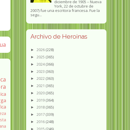
diciembre de 1905 – Nueva
York, 22 de octubre de
2007) fue una escritora francesa. Fue la
segu...
Archivo de Heroinas
gua
2026
(228)
►
2025
(365)
►
2024
(366)
►
2023
(363)
►
ica
2022
(363)
►
ra
2021
(365)
►
2020
(365)
ica
►
rga
2019
(364)
►
fica
2018
(365)
►
eza
2017
(339)
►
sta
2016
(248)
►
ana
2015
(246)
►