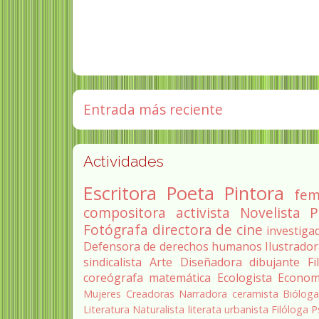
Entrada más reciente
Actividades
Escritora
Poeta
Pintora
fem
compositora
activista
Novelista
P
Fotógrafa
directora de cine
investiga
Defensora de derechos humanos
Ilustrado
sindicalista
Arte
Diseñadora
dibujante
Fi
coreógrafa
matemática
Ecologista
Econom
Mujeres Creadoras
Narradora
ceramista
Biólog
Literatura
Naturalista
literata
urbanista
Filóloga
P