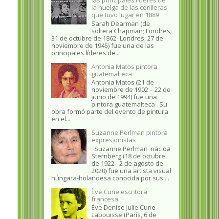
la huelga de las cerilleras
que tuvo lugar en 1889
Sarah Dearman (de
soltera Chapman; Londres,
31 de octubre de 1862​- Londres, 27 de
noviembre de 1945)​ fue una de las
principales líderes de...
Antonia Matos pintora
guatemalteca
Antonia Matos (21 de
noviembre de 1902 – 22 de
junio de 1994) fue una
pintora guatemalteca . Su
obra formó parte del evento de pintura
en el...
Suzanne Perlman pintora
expresionistas
Suzanne Perlman nacida
Sternberg (18 de octubre
de 1922 - 2 de agosto de
2020) fue una artista visual
húngara-holandesa conocida por sus ...
Ève Curie escritora
francesa
Ève Denise Julie Curie-
Labouisse (París, 6 de