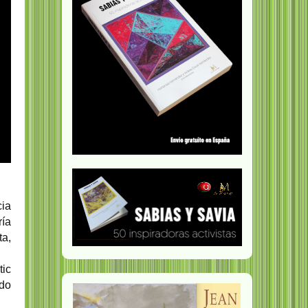
cia
ría
ta,
tic
ndo