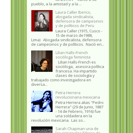
pueblo, a la amistad y a la ...
Laura Caller Iberico,
abogada sindicalista,
defensora de campesinos
y de políticos de Peru
Laura Caller (1915, Cusco -
15 de marzo de1988,
Lima) Abogada sindicalista, defensora
de campesinos y de políticos. Nació en...
Lilian Halls-French
socióloga feminista
Lilian Halls-French es
socióloga, asesora política
francesa. Ha impartido
clases de sociología y
trabajado como investigadora en
diversa...
Petra Herrera
revolucionaria mexicana
Petra Herrera alias "Pedro
Herrera" (29 de Junio, 1887
- 14 de Febrero, 1916) fue
una soldadera en la
revolución mexicana. Las so...
Sarah Chapman una de
las principales líderes de