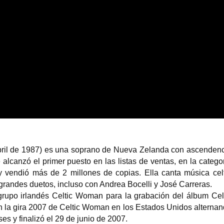
bril de 1987) es una soprano de Nueva Zelanda con ascenden
lcanzó el primer puesto en las listas de ventas, en la catego
y vendió más de 2 millones de copias. Ella canta música cel
 grandes duetos, incluso con Andrea Bocelli y José Carreras.
grupo irlandés Celtic Woman para la grabación del álbum Cel
 la gira 2007 de Celtic Woman en los Estados Unidos alterna
s y finalizó el 29 de junio de 2007.