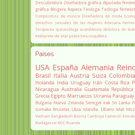
Descubridora
Diseñadora gráfica
diputada
femini
gráfica
Blogera
Rapera
Teologa
Teóloga feminis
Compositora de música
Diseñadora de moda
Ecolo
derechos sexuales de las mujeres
Artesana herrer
Terapeuta quinesóloga
asambleista
directora de teat
intérprete de sitar
poeta Innu
toquillera
Paises
USA
España
Alemania
Rein
Brasil
Italia
Austria
Suiza
Colombi
Holanda
India
Uruguay
Irán
Costa Rica
P
Nicaragua
Australia
Guatemala
República
Grecia
Egipto
Marruecos
Ucrania
Paraguay
Bulgaria
Nueva Zelanda
Senegal
Irak
Sri Lanka
F
Somalia
Bruselas
Libia
Islandia.
Líbano
Mali
Moz
Vietnam
Bangladesh
Bosnia
Camboya
Camerún
Emirat
Madagascar
RDC
Ruanda