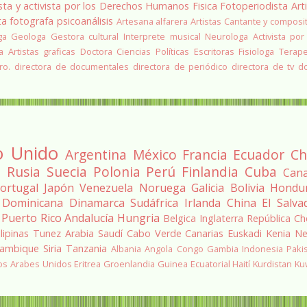
sta y activista por los Derechos Humanos
Fisica
Fotoperiodista
Art
ta
fotografa
psicoanálisis
Artesana alfarera
Artistas
Cantante y composi
ga
Geologa
Gestora cultural
Interprete musical
Neurologa
Activista por
a
Artistas graficas
Doctora Ciencias Políticas
Escritoras
Fisiologa
Terap
ro.
directora de documentales
directora de periódico
directora de tv
d
o Unido
Argentina
México
Francia
Ecuador
Ch
a
Rusia
Suecia
Polonia
Perú
Finlandia
Cuba
Can
ortugal
Japón
Venezuela
Noruega
Galicia
Bolivia
Hondu
 Dominicana
Dinamarca
Sudáfrica
Irlanda
China
El Salva
Puerto Rico
Andalucía
Hungria
Belgica
Inglaterra
República Ch
ilipinas
Tunez
Arabia Saudí
Cabo Verde
Canarias
Euskadi
Kenia
Ne
ambique
Siria
Tanzania
Albania
Angola
Congo
Gambia
Indonesia
Paki
os Arabes Unidos
Eritrea
Groenlandia
Guinea Ecuatorial
Haití
Kurdistan
Ku