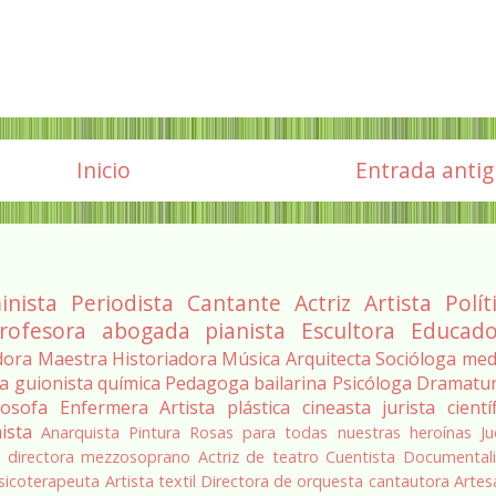
Inicio
Entrada anti
inista
Periodista
Cantante
Actriz
Artista
Polít
rofesora
abogada
pianista
Escultora
Educado
dora
Maestra
Historiadora
Música
Arquitecta
Socióloga
med
ra
guionista
química
Pedagoga
bailarina
Psicóloga
Dramatu
losofa
Enfermera
Artista plástica
cineasta
jurista
cientí
ista
Anarquista
Pintura
Rosas para todas nuestras heroínas
Ju
a
directora
mezzosoprano
Actriz de teatro
Cuentista
Documentali
sicoterapeuta
Artista textil
Directora de orquesta
cantautora
Artes