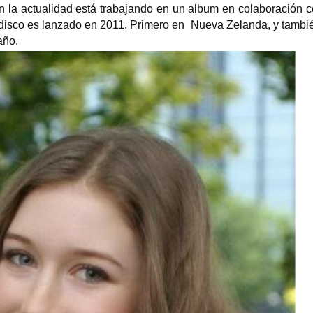
 la actualidad está trabajando en un album en colaboración 
 disco es lanzado en 2011. Primero en Nueva Zelanda, y tambi
año.
Freya Stark exploradora y
Mary Cassatt p
escritora
impresionista
Freya Madeleine Stark, (París,
Autorretrato, hacia 
Francia, 31 de enero de 1893-Assolo,
acuarela y lápiz sobr
Italia, 9 de mayo...
24,6 cm, Washington,.