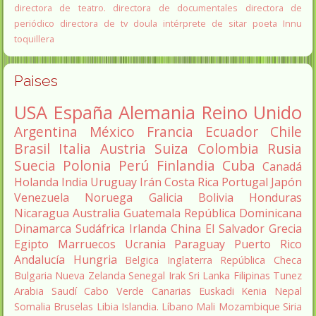
directora de teatro.
directora de documentales
directora de
periódico
directora de tv
doula
intérprete de sitar
poeta Innu
toquillera
Paises
USA
España
Alemania
Reino Unido
Argentina
México
Francia
Ecuador
Chile
Brasil
Italia
Austria
Suiza
Colombia
Rusia
Suecia
Polonia
Perú
Finlandia
Cuba
Canadá
Holanda
India
Uruguay
Irán
Costa Rica
Portugal
Japón
Venezuela
Noruega
Galicia
Bolivia
Honduras
Nicaragua
Australia
Guatemala
República Dominicana
Dinamarca
Sudáfrica
Irlanda
China
El Salvador
Grecia
Egipto
Marruecos
Ucrania
Paraguay
Puerto Rico
Andalucía
Hungria
Belgica
Inglaterra
República Checa
Bulgaria
Nueva Zelanda
Senegal
Irak
Sri Lanka
Filipinas
Tunez
Arabia Saudí
Cabo Verde
Canarias
Euskadi
Kenia
Nepal
Somalia
Bruselas
Libia
Islandia.
Líbano
Mali
Mozambique
Siria