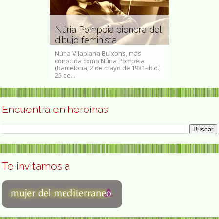
 González
Teresa de P
tera, madre
experta en
ecadera de
precursora
Núria Pompeia pionera del
egente de
programas 
dibujo feminista
artificial
Núria Vilaplana Buixons, más
ález (Puebla de
conocida como Núria Pompeia
María Teresa de
 de 1888 -1959)
(Barcelona, 2 de mayo de 1931-ibíd.,
de Sayago, Zam
.
25 de...
física española
Encuentra en heroínas
Te invitamos a