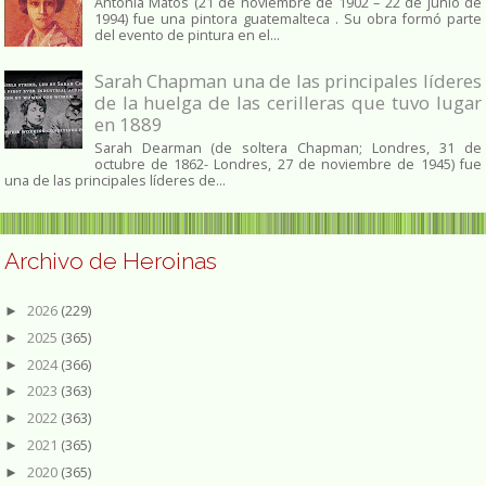
Antonia Matos (21 de noviembre de 1902 – 22 de junio de
1994) fue una pintora guatemalteca . Su obra formó parte
del evento de pintura en el...
Sarah Chapman una de las principales líderes
de la huelga de las cerilleras que tuvo lugar
en 1889
Sarah Dearman (de soltera Chapman; Londres, 31 de
octubre de 1862​- Londres, 27 de noviembre de 1945)​ fue
una de las principales líderes de...
Archivo de Heroinas
2026
(229)
►
2025
(365)
►
2024
(366)
►
2023
(363)
►
2022
(363)
►
2021
(365)
►
2020
(365)
►