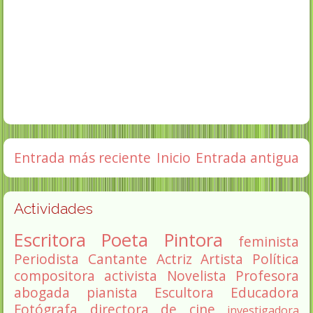
Entrada más reciente
Inicio
Entrada antigua
Actividades
Escritora
Poeta
Pintora
feminista
Periodista
Cantante
Actriz
Artista
Política
compositora
activista
Novelista
Profesora
abogada
pianista
Escultora
Educadora
Fotógrafa
directora de cine
investigadora