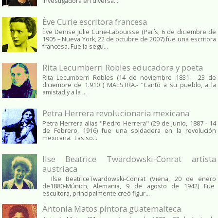
investigadora en diversa...
Ève Curie escritora francesa
Ève Denise Julie Curie-Labouisse (París, 6 de diciembre de
1905 – Nueva York, 22 de octubre de 2007) fue una escritora
francesa. Fue la segu...
Rita Lecumberri Robles educadora y poeta
Rita Lecumberri Robles (14 de noviembre 1831- 23 de
diciembre de 1.910 ) MAESTRA.- "Cantó a su pueblo, a la
amistad y a la ...
Petra Herrera revolucionaria mexicana
Petra Herrera alias "Pedro Herrera" (29 de Junio, 1887 - 14
de Febrero, 1916) fue una soldadera en la revolución
mexicana. Las so...
Ilse Beatrice Twardowski-Conrat artista
austriaca
Ilse BeatriceTwardowski-Conrat (Viena, 20 de enero
de1880-Múnich, Alemania, 9 de agosto de 1942) Fue
escultora, principalmente creó figur...
Antonia Matos pintora guatemalteca