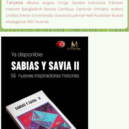
Tanzania
Albania
Angola
Congo
Gambia
Indonesia
Pakistan
Vietnam
Bangladesh
Bosnia
Camboya
Camerún
Emiratos Arabes
Unidos
Eritrea
Groenlandia
Guinea Ecuatorial
Haití
Kurdistan
Kuwait
Madagascar
RDC
Ruanda