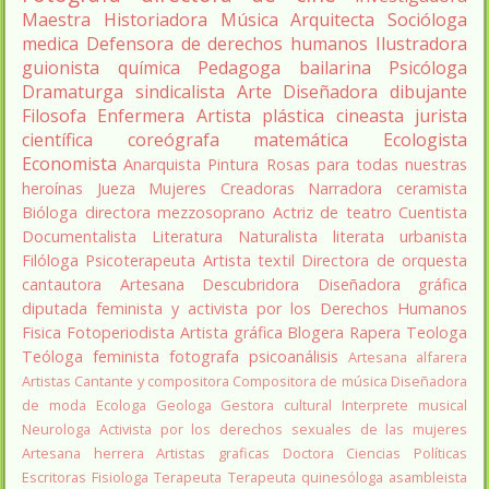
Maestra
Historiadora
Música
Arquitecta
Socióloga
medica
Defensora de derechos humanos
Ilustradora
guionista
química
Pedagoga
bailarina
Psicóloga
Dramaturga
sindicalista
Arte
Diseñadora
dibujante
Filosofa
Enfermera
Artista plástica
cineasta
jurista
científica
coreógrafa
matemática
Ecologista
Economista
Anarquista
Pintura
Rosas para todas nuestras
heroínas
Jueza
Mujeres Creadoras
Narradora
ceramista
Bióloga
directora
mezzosoprano
Actriz de teatro
Cuentista
Documentalista
Literatura
Naturalista
literata
urbanista
Filóloga
Psicoterapeuta
Artista textil
Directora de orquesta
cantautora
Artesana
Descubridora
Diseñadora gráfica
diputada
feminista y activista por los Derechos Humanos
Fisica
Fotoperiodista
Artista gráfica
Blogera
Rapera
Teologa
Teóloga feminista
fotografa
psicoanálisis
Artesana alfarera
Artistas
Cantante y compositora
Compositora de música
Diseñadora
de moda
Ecologa
Geologa
Gestora cultural
Interprete musical
Neurologa
Activista por los derechos sexuales de las mujeres
Artesana herrera
Artistas graficas
Doctora Ciencias Políticas
Escritoras
Fisiologa
Terapeuta
Terapeuta quinesóloga
asambleista