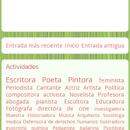
Entrada más reciente
Inicio
Entrada antigua
Actividades
Escritora
Poeta
Pintora
feminista
Periodista
Cantante
Actriz
Artista
Política
compositora
activista
Novelista
Profesora
abogada
pianista
Escultora
Educadora
Fotógrafa
directora de cine
investigadora
Maestra
Historiadora
Música
Arquitecta
Socióloga
medica
Defensora de derechos humanos
Ilustradora
guionista
química
Pedagoga
bailarina
Psicóloga