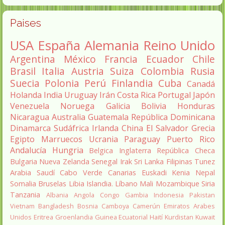
Paises
USA
España
Alemania
Reino Unido
Argentina
México
Francia
Ecuador
Chile
Brasil
Italia
Austria
Suiza
Colombia
Rusia
Suecia
Polonia
Perú
Finlandia
Cuba
Canadá
Holanda
India
Uruguay
Irán
Costa Rica
Portugal
Japón
Venezuela
Noruega
Galicia
Bolivia
Honduras
Nicaragua
Australia
Guatemala
República Dominicana
Dinamarca
Sudáfrica
Irlanda
China
El Salvador
Grecia
Egipto
Marruecos
Ucrania
Paraguay
Puerto Rico
Andalucía
Hungria
Belgica
Inglaterra
República Checa
Bulgaria
Nueva Zelanda
Senegal
Irak
Sri Lanka
Filipinas
Tunez
Arabia Saudí
Cabo Verde
Canarias
Euskadi
Kenia
Nepal
Somalia
Bruselas
Libia
Islandia.
Líbano
Mali
Mozambique
Siria
Tanzania
Albania
Angola
Congo
Gambia
Indonesia
Pakistan
Vietnam
Bangladesh
Bosnia
Camboya
Camerún
Emiratos Arabes
Unidos
Eritrea
Groenlandia
Guinea Ecuatorial
Haití
Kurdistan
Kuwait