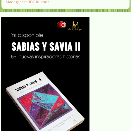
Madagascar
RDC
Ruanda