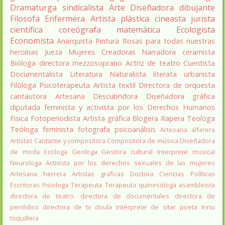
Dramaturga
sindicalista
Arte
Diseñadora
dibujante
Filosofa
Enfermera
Artista plástica
cineasta
jurista
científica
coreógrafa
matemática
Ecologista
Economista
Anarquista
Pintura
Rosas para todas nuestras
heroínas
Jueza
Mujeres Creadoras
Narradora
ceramista
Bióloga
directora
mezzosoprano
Actriz de teatro
Cuentista
Documentalista
Literatura
Naturalista
literata
urbanista
Filóloga
Psicoterapeuta
Artista textil
Directora de orquesta
cantautora
Artesana
Descubridora
Diseñadora gráfica
diputada
feminista y activista por los Derechos Humanos
Fisica
Fotoperiodista
Artista gráfica
Blogera
Rapera
Teologa
Teóloga feminista
fotografa
psicoanálisis
Artesana alfarera
Artistas
Cantante y compositora
Compositora de música
Diseñadora
de moda
Ecologa
Geologa
Gestora cultural
Interprete musical
Neurologa
Activista por los derechos sexuales de las mujeres
Artesana herrera
Artistas graficas
Doctora Ciencias Políticas
Escritoras
Fisiologa
Terapeuta
Terapeuta quinesóloga
asambleista
directora de teatro.
directora de documentales
directora de
periódico
directora de tv
doula
intérprete de sitar
poeta Innu
toquillera