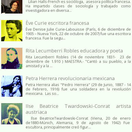
Lilian Halls-French es socióloga, asesora política francesa.
Ha impartido clases de sociología y trabajado como
investigadora en diversa...
Ève Curie escritora francesa
Ève Denise Julie Curie-Labouisse (París, 6 de diciembre de
1905 – Nueva York, 22 de octubre de 2007) fue una escritora
francesa. Fue la segu...
Rita Lecumberri Robles educadora y poeta
Rita Lecumberri Robles (14 de noviembre 1831- 23 de
diciembre de 1.910 ) MAESTRA.- "Cantó a su pueblo, a la
amistad y a la ...
Petra Herrera revolucionaria mexicana
Petra Herrera alias "Pedro Herrera" (29 de Junio, 1887 - 14
de Febrero, 1916) fue una soldadera en la revolución
mexicana. Las so...
Ilse Beatrice Twardowski-Conrat artista
austriaca
Ilse BeatriceTwardowski-Conrat (Viena, 20 de enero
de1880-Múnich, Alemania, 9 de agosto de 1942) Fue
escultora, principalmente creó figur...