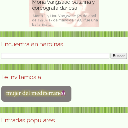
tista
Mona Vangsaae bailarina y
activista p
coreógrafa danesa
derechos 
12) artista
Mona Elly Hou Vangsaae (29 de abril
Tania Edith Par
ló gran parte de
de 1920 - 17 de mayo de 1983) fue una
de julio de 198
...
bailarina,...
política y traba
Encuentra en heroínas
Te invitamos a
Entradas populares