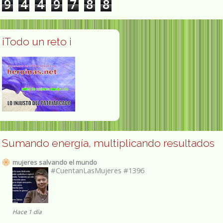
9
4
4
9
7
8
8
¡Todo un reto ¡
Sumando energía, multiplicando resultados
mujeres salvando el mundo
#CuentanLasMujeres #1396
Hace 1 día