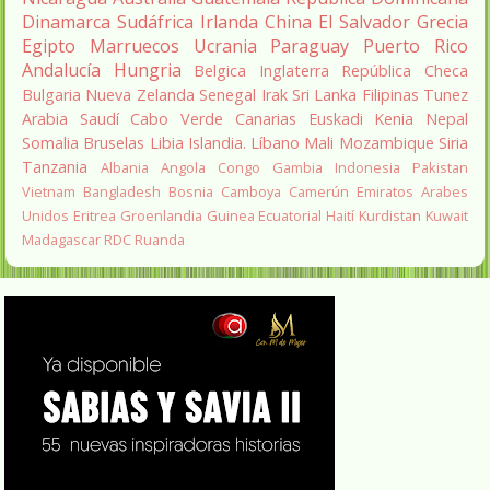
Dinamarca
Sudáfrica
Irlanda
China
El Salvador
Grecia
Egipto
Marruecos
Ucrania
Paraguay
Puerto Rico
Andalucía
Hungria
Belgica
Inglaterra
República Checa
Bulgaria
Nueva Zelanda
Senegal
Irak
Sri Lanka
Filipinas
Tunez
Arabia Saudí
Cabo Verde
Canarias
Euskadi
Kenia
Nepal
Somalia
Bruselas
Libia
Islandia.
Líbano
Mali
Mozambique
Siria
Tanzania
Albania
Angola
Congo
Gambia
Indonesia
Pakistan
Vietnam
Bangladesh
Bosnia
Camboya
Camerún
Emiratos Arabes
Unidos
Eritrea
Groenlandia
Guinea Ecuatorial
Haití
Kurdistan
Kuwait
Madagascar
RDC
Ruanda