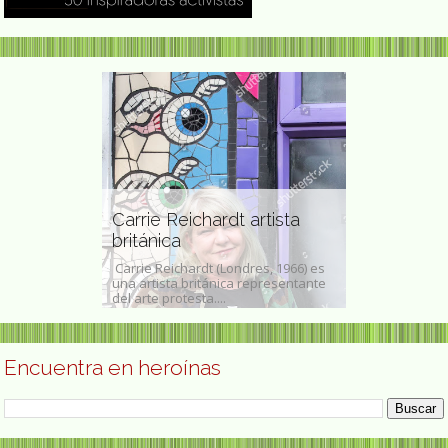
tista
Carrie Reichardt artista
Luz Pozo G
británica
crítica lite
12) artista
Carrie Reichardt (Londres, 1966) es
Luz Pozo Garza
ló gran parte de
una artista británica representante
de 1922 – La Co
...
del arte protesta....
2020),​ fue una e
Encuentra en heroínas