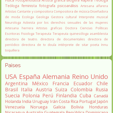
Fisica
Fotoperiodista
Artista gráfica
Blogera
Rapera
Teologa
Teóloga feminista
fotografa
psicoanálisis
Artesana alfarera
Artistas
Cantante y compositora
Compositora de música
Diseñadora
de moda
Ecologa
Geologa
Gestora cultural
Interprete musical
Neurologa
Activista por los derechos sexuales de las mujeres
Artesana herrera
Artistas graficas
Doctora Ciencias Políticas
Escritoras
Fisiologa
Terapeuta
Terapeuta quinesóloga
asambleista
directora de teatro.
directora de documentales
directora de
periódico
directora de tv
doula
intérprete de sitar
poeta Innu
toquillera
Paises
USA
España
Alemania
Reino Unido
Argentina
México
Francia
Ecuador
Chile
Brasil
Italia
Austria
Suiza
Colombia
Rusia
Suecia
Polonia
Perú
Finlandia
Cuba
Canadá
Holanda
India
Uruguay
Irán
Costa Rica
Portugal
Japón
Venezuela
Noruega
Galicia
Bolivia
Honduras
Nicaragua
Australia
Guatemala
República Dominicana