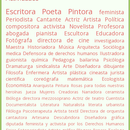
Escritora
Poeta
Pintora
feminista
Periodista
Cantante
Actriz
Artista
Política
compositora
activista
Novelista
Profesora
abogada
pianista
Escultora
Educadora
Fotógrafa
directora de cine
investigadora
Maestra
Historiadora
Música
Arquitecta
Socióloga
medica
Defensora de derechos humanos
Ilustradora
guionista
química
Pedagoga
bailarina
Psicóloga
Dramaturga
sindicalista
Arte
Diseñadora
dibujante
Filosofa
Enfermera
Artista plástica
cineasta
jurista
científica
coreógrafa
matemática
Ecologista
Economista
Anarquista
Pintura
Rosas para todas nuestras
heroínas
Jueza
Mujeres Creadoras
Narradora
ceramista
Bióloga
directora
mezzosoprano
Actriz de teatro
Cuentista
Documentalista
Literatura
Naturalista
literata
urbanista
Filóloga
Psicoterapeuta
Artista textil
Directora de orquesta
cantautora
Artesana
Descubridora
Diseñadora gráfica
diputada
feminista y activista por los Derechos Humanos