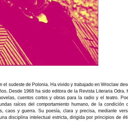
Mireia Bofill Ab
Angélique Kidjo cantante y
traductora, edi
compositora de Benin
feminista
Angélique Kpasseloko Hinto
Mireia Bofill Abelló (
Hounsinou Kandjo Manta Zogbin
Chile , 1944) es una 
Kidjo (Ouidah; 14 de julio de 1960),...
editora de profesión 
en el sudeste de Polonia. Ha vivido y trabajado en Wroclaw de
os. Desde 1968 ha sido editora de la Revista Literaria Odra.
velas, cuentos cortos y obras para la radio y el teatro. Po
undas raíces del comportamiento humano, de la condición 
 caos y guerra. Su poesía, clara y precisa, mediante ver
a disciplina intelectual estricta, dirigida por principios de ét