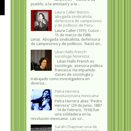
pueblo, a la amistad y a la ...
Laura Caller Iberico,
abogada sindicalista,
defensora de campesinos
y de políticos de Peru
Laura Caller (1915, Cusco -
15 de marzo de1988,
Lima) Abogada sindicalista, defensora
de campesinos y de políticos. Nació en...
Lilian Halls-French
socióloga feminista
Lilian Halls-French es
socióloga, asesora política
francesa. Ha impartido
clases de sociología y
trabajado como investigadora en
diversa...
Petra Herrera
revolucionaria mexicana
Petra Herrera alias "Pedro
Herrera" (29 de Junio, 1887
- 14 de Febrero, 1916) fue
una soldadera en la
revolución mexicana. Las so...
Sarah Chapman una de
las principales líderes de