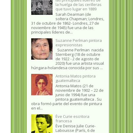
la huelga de las cerilleras
que tuvo lugar en 1889
Sarah Dearman (de
soltera Chapman; Londres,
31 de octubre de 1862​- Londres, 27 de
noviembre de 1945)​ fue una de las
principales líderes de...
Suzanne Perlman pintora
expresionistas
Suzanne Perlman nacida
Sternberg (18 de octubre
de 1922 - 2 de agosto de
2020) fue una artista visual
húngara-holandesa conocida por sus ...
Antonia Matos pintora
guatemalteca
Antonia Matos (21 de
noviembre de 1902 – 22 de
junio de 1994) fue una
pintora guatemalteca . Su
obra formó parte del evento de pintura
en el...
Ève Curie escritora
francesa
Ève Denise Julie Curie-
Labouisse (París, 6 de