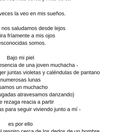
veces la veo en mis sueños.
a nos saludamos desde lejos
ira fríamente a mis ojos
esconocidas somos.
Bajo mi piel
resencia de una joven muchacha -
r juntas violetas y caléndulas de pantano
numerosas lunas
samos un muchacho
ugadas atravesamos danzando)
se rezaga reacia a partir
 para seguir viviendo junto a mí -
es por ello
l respiro cerca de los dedos de un hombre