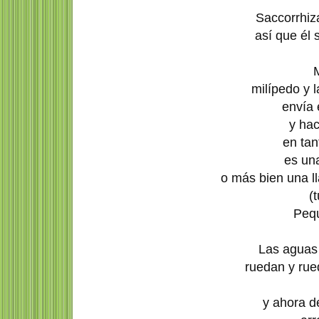
Saccorrhiz
así que él 
M
milípedo y 
envía 
y ha
en ta
es una
o más bien una ll
(
Pequ
Las aguas
ruedan y rue
y ahora d