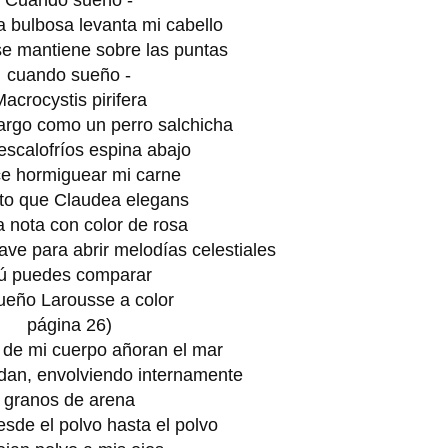
Cuando sueño -
a bulbosa levanta mi cabello
se mantiene sobre las puntas
cuando sueño -
acrocystis pirifera
largo como un perro salchicha
escalofríos espina abajo
ce hormiguear mi carne
nto que Claudea elegans
 nota con color de rosa
ave para abrir melodías celestiales
tú puedes comparar
eño Larousse a color
página 26)
 de mi cuerpo añoran el mar
dan, envolviendo internamente
granos de arena
esde el polvo hasta el polvo