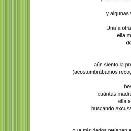
y algunas 
Una a otr
ella m
d
aún siento la p
(acostumbrábamos recoge
be
cuántas madr
ella 
buscando excusas
que mis dedos retienen e