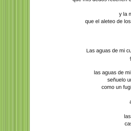
y la 
que el aleteo de lo
Las aguas de mi c
las aguas de m
señuelo u
como un fugi
la
ca