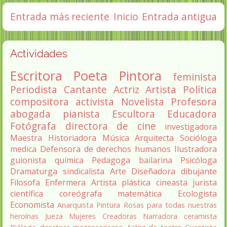
Entrada más reciente
Inicio
Entrada antigua
Actividades
Escritora
Poeta
Pintora
feminista
Periodista
Cantante
Actriz
Artista
Política
compositora
activista
Novelista
Profesora
abogada
pianista
Escultora
Educadora
Fotógrafa
directora de cine
investigadora
Maestra
Historiadora
Música
Arquitecta
Socióloga
medica
Defensora de derechos humanos
Ilustradora
guionista
química
Pedagoga
bailarina
Psicóloga
Dramaturga
sindicalista
Arte
Diseñadora
dibujante
Filosofa
Enfermera
Artista plástica
cineasta
jurista
científica
coreógrafa
matemática
Ecologista
Economista
Anarquista
Pintura
Rosas para todas nuestras
heroínas
Jueza
Mujeres Creadoras
Narradora
ceramista