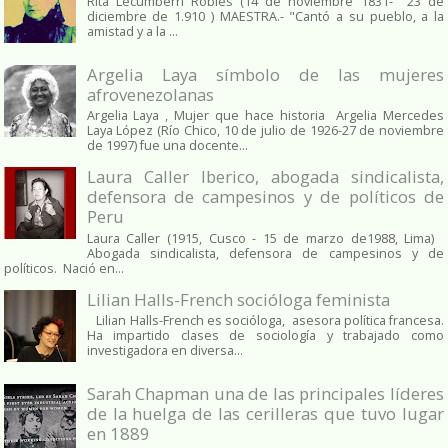
Rita Lecumberri Robles (14 de noviembre 1831- 23 de
diciembre de 1.910 ) MAESTRA.- "Cantó a su pueblo, a la
amistad y a la ...
Argelia Laya símbolo de las mujeres
afrovenezolanas
Argelia Laya , Mujer que hace historia Argelia Mercedes
Laya López (Río Chico, 10 de julio de 1926-27 de noviembre
de 1997) fue una docente...
Laura Caller Iberico, abogada sindicalista,
defensora de campesinos y de políticos de
Peru
Laura Caller (1915, Cusco - 15 de marzo de1988, Lima)
Abogada sindicalista, defensora de campesinos y de
políticos. Nació en...
Lilian Halls-French socióloga feminista
Lilian Halls-French es socióloga, asesora política francesa.
Ha impartido clases de sociología y trabajado como
investigadora en diversa...
Sarah Chapman una de las principales líderes
de la huelga de las cerilleras que tuvo lugar
en 1889