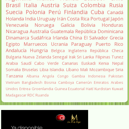
Brasil
Italia
Austria
Suiza
Colombia
Rusia
Suecia
Polonia
Perú
Finlandia
Cuba
Canadá
Holanda
India
Uruguay
Irán
Costa Rica
Portugal
Japón
Venezuela
Noruega
Galicia
Bolivia
Honduras
Nicaragua
Australia
Guatemala
República Dominicana
Dinamarca
Sudáfrica
Irlanda
China
El Salvador
Grecia
Egipto
Marruecos
Ucrania
Paraguay
Puerto Rico
Andalucía
Hungria
Belgica
Inglaterra
República Checa
Bulgaria
Nueva Zelanda
Senegal
Irak
Sri Lanka
Filipinas
Tunez
Arabia Saudí
Cabo Verde
Canarias
Euskadi
Kenia
Nepal
Somalia
Bruselas
Libia
Islandia.
Líbano
Mali
Mozambique
Siria
Tanzania
Albania
Angola
Congo
Gambia
Indonesia
Pakistan
Vietnam
Bangladesh
Bosnia
Camboya
Camerún
Emiratos Arabes
Unidos
Eritrea
Groenlandia
Guinea Ecuatorial
Haití
Kurdistan
Kuwait
Madagascar
RDC
Ruanda