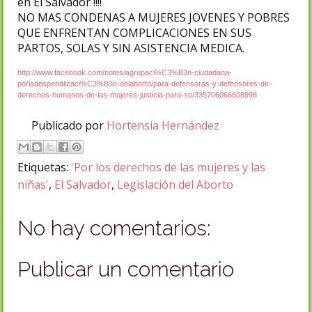
en El Salvador !!!!
NO MAS CONDENAS A MUJERES JOVENES Y POBRES
QUE ENFRENTAN COMPLICACIONES EN SUS
PARTOS, SOLAS Y SIN ASISTENCIA MEDICA.
http://www.facebook.com/notes/agrupaci%C3%B3n-ciudadana-
porladespenalizaci%C3%B3n-delaborto/para-defensoras-y-defensores-de-
derechos-humanos-de-las-mujeres-justicia-para-so/335706066508998
Publicado por
Hortensia Hernández
Etiquetas:
'Por los derechos de las mujeres y las
niñas'
,
El Salvador
,
Legislación del Aborto
No hay comentarios:
Publicar un comentario