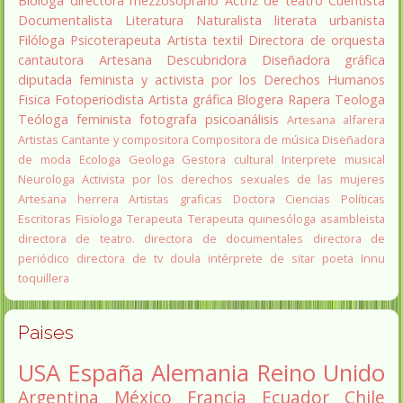
Bióloga
directora
mezzosoprano
Actriz de teatro
Cuentista
Documentalista
Literatura
Naturalista
literata
urbanista
Filóloga
Psicoterapeuta
Artista textil
Directora de orquesta
cantautora
Artesana
Descubridora
Diseñadora gráfica
diputada
feminista y activista por los Derechos Humanos
Fisica
Fotoperiodista
Artista gráfica
Blogera
Rapera
Teologa
Teóloga feminista
fotografa
psicoanálisis
Artesana alfarera
Artistas
Cantante y compositora
Compositora de música
Diseñadora
de moda
Ecologa
Geologa
Gestora cultural
Interprete musical
Neurologa
Activista por los derechos sexuales de las mujeres
Artesana herrera
Artistas graficas
Doctora Ciencias Políticas
Escritoras
Fisiologa
Terapeuta
Terapeuta quinesóloga
asambleista
directora de teatro.
directora de documentales
directora de
periódico
directora de tv
doula
intérprete de sitar
poeta Innu
toquillera
Paises
USA
España
Alemania
Reino Unido
Argentina
México
Francia
Ecuador
Chile