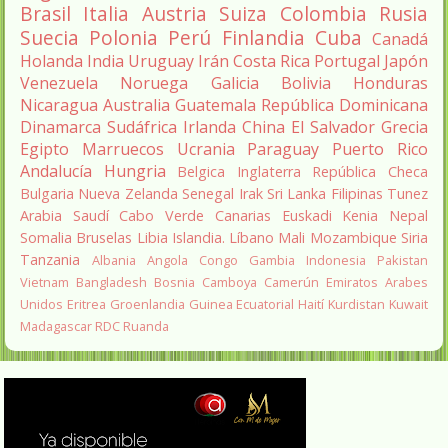
Brasil
Italia
Austria
Suiza
Colombia
Rusia
Suecia
Polonia
Perú
Finlandia
Cuba
Canadá
Holanda
India
Uruguay
Irán
Costa Rica
Portugal
Japón
Venezuela
Noruega
Galicia
Bolivia
Honduras
Nicaragua
Australia
Guatemala
República Dominicana
Dinamarca
Sudáfrica
Irlanda
China
El Salvador
Grecia
Egipto
Marruecos
Ucrania
Paraguay
Puerto Rico
Andalucía
Hungria
Belgica
Inglaterra
República Checa
Bulgaria
Nueva Zelanda
Senegal
Irak
Sri Lanka
Filipinas
Tunez
Arabia Saudí
Cabo Verde
Canarias
Euskadi
Kenia
Nepal
Somalia
Bruselas
Libia
Islandia.
Líbano
Mali
Mozambique
Siria
Tanzania
Albania
Angola
Congo
Gambia
Indonesia
Pakistan
Vietnam
Bangladesh
Bosnia
Camboya
Camerún
Emiratos Arabes
Unidos
Eritrea
Groenlandia
Guinea Ecuatorial
Haití
Kurdistan
Kuwait
Madagascar
RDC
Ruanda