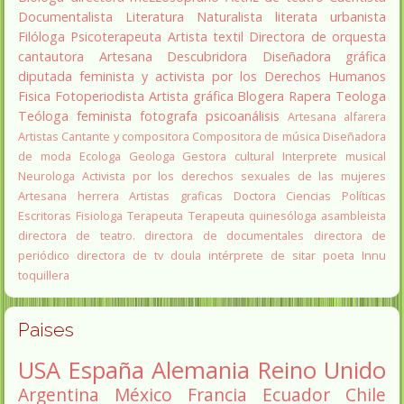
Documentalista
Literatura
Naturalista
literata
urbanista
Filóloga
Psicoterapeuta
Artista textil
Directora de orquesta
cantautora
Artesana
Descubridora
Diseñadora gráfica
diputada
feminista y activista por los Derechos Humanos
Fisica
Fotoperiodista
Artista gráfica
Blogera
Rapera
Teologa
Teóloga feminista
fotografa
psicoanálisis
Artesana alfarera
Artistas
Cantante y compositora
Compositora de música
Diseñadora
de moda
Ecologa
Geologa
Gestora cultural
Interprete musical
Neurologa
Activista por los derechos sexuales de las mujeres
Artesana herrera
Artistas graficas
Doctora Ciencias Políticas
Escritoras
Fisiologa
Terapeuta
Terapeuta quinesóloga
asambleista
directora de teatro.
directora de documentales
directora de
periódico
directora de tv
doula
intérprete de sitar
poeta Innu
toquillera
Paises
USA
España
Alemania
Reino Unido
Argentina
México
Francia
Ecuador
Chile