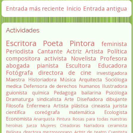
Entrada más reciente
Inicio
Entrada antigua
Actividades
Escritora
Poeta
Pintora
feminista
Periodista
Cantante
Actriz
Artista
Política
compositora
activista
Novelista
Profesora
abogada
pianista
Escultora
Educadora
Fotógrafa
directora de cine
investigadora
Maestra
Historiadora
Música
Arquitecta
Socióloga
medica
Defensora de derechos humanos
Ilustradora
guionista
química
Pedagoga
bailarina
Psicóloga
Dramaturga
sindicalista
Arte
Diseñadora
dibujante
Filosofa
Enfermera
Artista plástica
cineasta
jurista
científica
coreógrafa
matemática
Ecologista
Economista
Anarquista
Pintura
Rosas para todas nuestras
heroínas
Jueza
Mujeres Creadoras
Narradora
ceramista
Bióloga
directora
mezzosoprano
Actriz de teatro
Cuentista