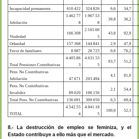
Incapacidad permanente
610.422
324.826
6,6
34,7
3.462.77
1.967.53
39,8
36,2
Jubilación
8
8
2.165.60
166.308
43,8
92,9
Viudedad
5
Orfandad
157.368
144.841
2,9
47,9
Favor de familiares
8.987
28.725
0,6
76,2
4.405.86
4.631.53
93,7
51,2
Total Pensiones Contributivas
3
5
Pens. No Contributivas
4,1
81,0
Jubilación
47.671
203.494
Pens. No Contributivas
2,1
54,4
Invalidez
89.020
106.156
Total Pens. No Contributivas
136.691
309.650
6,3
69,4
4.542.55
4.941.18
100,0
52,1
TOTAL
4
5
8.- La destrucción de empleo se feminiza, y el
Estado contribuye a ello más que el mercado.