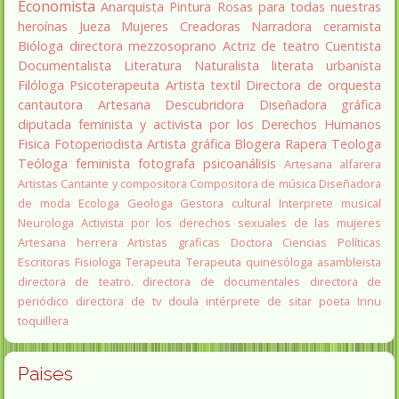
Economista
Anarquista
Pintura
Rosas para todas nuestras
heroínas
Jueza
Mujeres Creadoras
Narradora
ceramista
Bióloga
directora
mezzosoprano
Actriz de teatro
Cuentista
Documentalista
Literatura
Naturalista
literata
urbanista
Filóloga
Psicoterapeuta
Artista textil
Directora de orquesta
cantautora
Artesana
Descubridora
Diseñadora gráfica
diputada
feminista y activista por los Derechos Humanos
Fisica
Fotoperiodista
Artista gráfica
Blogera
Rapera
Teologa
Teóloga feminista
fotografa
psicoanálisis
Artesana alfarera
Artistas
Cantante y compositora
Compositora de música
Diseñadora
de moda
Ecologa
Geologa
Gestora cultural
Interprete musical
Neurologa
Activista por los derechos sexuales de las mujeres
Artesana herrera
Artistas graficas
Doctora Ciencias Políticas
Escritoras
Fisiologa
Terapeuta
Terapeuta quinesóloga
asambleista
directora de teatro.
directora de documentales
directora de
periódico
directora de tv
doula
intérprete de sitar
poeta Innu
toquillera
Paises