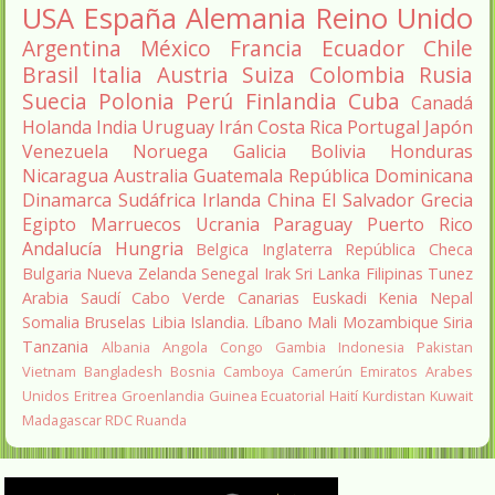
USA
España
Alemania
Reino Unido
Argentina
México
Francia
Ecuador
Chile
Brasil
Italia
Austria
Suiza
Colombia
Rusia
Suecia
Polonia
Perú
Finlandia
Cuba
Canadá
Holanda
India
Uruguay
Irán
Costa Rica
Portugal
Japón
Venezuela
Noruega
Galicia
Bolivia
Honduras
Nicaragua
Australia
Guatemala
República Dominicana
Dinamarca
Sudáfrica
Irlanda
China
El Salvador
Grecia
Egipto
Marruecos
Ucrania
Paraguay
Puerto Rico
Andalucía
Hungria
Belgica
Inglaterra
República Checa
Bulgaria
Nueva Zelanda
Senegal
Irak
Sri Lanka
Filipinas
Tunez
Arabia Saudí
Cabo Verde
Canarias
Euskadi
Kenia
Nepal
Somalia
Bruselas
Libia
Islandia.
Líbano
Mali
Mozambique
Siria
Tanzania
Albania
Angola
Congo
Gambia
Indonesia
Pakistan
Vietnam
Bangladesh
Bosnia
Camboya
Camerún
Emiratos Arabes
Unidos
Eritrea
Groenlandia
Guinea Ecuatorial
Haití
Kurdistan
Kuwait
Madagascar
RDC
Ruanda