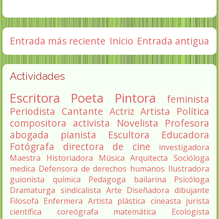
Entrada más reciente
Inicio
Entrada antigua
Actividades
Escritora
Poeta
Pintora
feminista
Periodista
Cantante
Actriz
Artista
Política
compositora
activista
Novelista
Profesora
abogada
pianista
Escultora
Educadora
Fotógrafa
directora de cine
investigadora
Maestra
Historiadora
Música
Arquitecta
Socióloga
medica
Defensora de derechos humanos
Ilustradora
guionista
química
Pedagoga
bailarina
Psicóloga
Dramaturga
sindicalista
Arte
Diseñadora
dibujante
Filosofa
Enfermera
Artista plástica
cineasta
jurista
científica
coreógrafa
matemática
Ecologista