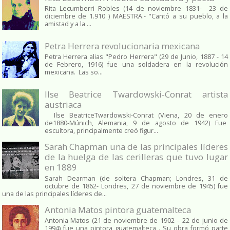
Rita Lecumberri Robles (14 de noviembre 1831- 23 de
diciembre de 1.910 ) MAESTRA.- "Cantó a su pueblo, a la
amistad y a la ...
Petra Herrera revolucionaria mexicana
Petra Herrera alias "Pedro Herrera" (29 de Junio, 1887 - 14
de Febrero, 1916) fue una soldadera en la revolución
mexicana. Las so...
Ilse Beatrice Twardowski-Conrat artista
austriaca
Ilse BeatriceTwardowski-Conrat (Viena, 20 de enero
de1880-Múnich, Alemania, 9 de agosto de 1942) Fue
escultora, principalmente creó figur...
Sarah Chapman una de las principales líderes
de la huelga de las cerilleras que tuvo lugar
en 1889
Sarah Dearman (de soltera Chapman; Londres, 31 de
octubre de 1862​- Londres, 27 de noviembre de 1945)​ fue
una de las principales líderes de...
Antonia Matos pintora guatemalteca
Antonia Matos (21 de noviembre de 1902 – 22 de junio de
1994) fue una pintora guatemalteca . Su obra formó parte