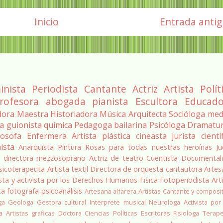
Inicio
Entrada anti
inista
Periodista
Cantante
Actriz
Artista
Polít
rofesora
abogada
pianista
Escultora
Educado
dora
Maestra
Historiadora
Música
Arquitecta
Socióloga
med
ra
guionista
química
Pedagoga
bailarina
Psicóloga
Dramatu
losofa
Enfermera
Artista plástica
cineasta
jurista
cientí
ista
Anarquista
Pintura
Rosas para todas nuestras heroínas
Ju
a
directora
mezzosoprano
Actriz de teatro
Cuentista
Documentali
sicoterapeuta
Artista textil
Directora de orquesta
cantautora
Artes
sta y activista por los Derechos Humanos
Fisica
Fotoperiodista
Art
ta
fotografa
psicoanálisis
Artesana alfarera
Artistas
Cantante y composi
ga
Geologa
Gestora cultural
Interprete musical
Neurologa
Activista por
a
Artistas graficas
Doctora Ciencias Políticas
Escritoras
Fisiologa
Terap