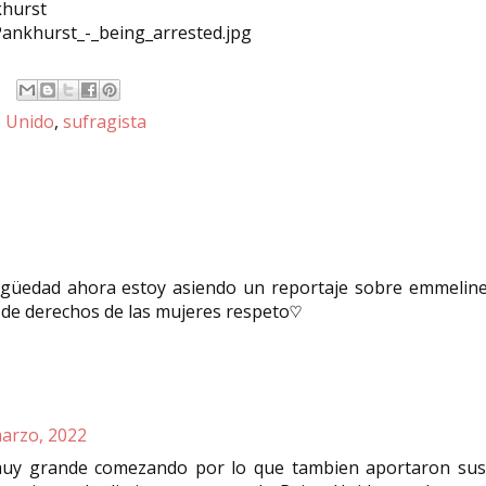
khurst
_Pankhurst_-_being_arrested.jpg
o Unido
,
sufragista
tigüedad ahora estoy asiendo un reportaje sobre emmeline
s de derechos de las mujeres respeto♡
arzo, 2022
muy grande comezando por lo que tambien aportaron sus