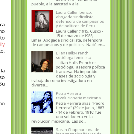
pueblo, a la amistad y a la ...
Laura Caller Iberico,
abogada sindicalista,
defensora de campesinos
oca
y de políticos de Peru
 no
Laura Caller (1915, Cusco -
15 de marzo de1988,
nto
Lima) Abogada sindicalista, defensora
ily
de campesinos y de políticos. Nació en...
o,
Lilian Halls-French
socióloga feminista
Lilian Halls-French es
socióloga, asesora política
 la
francesa. Ha impartido
clases de sociología y
rso
trabajado como investigadora en
 Su
diversa...
Petra Herrera
revolucionaria mexicana
ino
Petra Herrera alias "Pedro
Herrera" (29 de Junio, 1887
- 14 de Febrero, 1916) fue
una soldadera en la
revolución mexicana. Las so...
Sarah Chapman una de
las principales líderes de