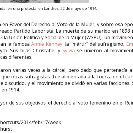
da, en una protesta, en Londres. 22 de mayo de 1914.
 en Favor del Derecho al Voto de la Mujer, y sobre esa ép
n creado Partido Laborista. La muerte de su marido en 1898
3 la Unión Política y Social de la Mujer (WSPU), un movimie
ban la famosa
Annie Kenney
, la "mártir" del sufragismo,
Em
th. Sus hijas Christabel y
Sylvia
se unieron al movimient
cas diferentes.
aron varias veces a la cárcel, pero dado que pertenecía a
s que otras sufragistas (fue alimentada a la fuerza en el cu
 discutido, y el movimiento se dividó en varias facciones.
ó en 1914.
ayor de sus objetivos: el derecho al voto femenino en el Re
shortcuts/2014/feb/17/week
khurst