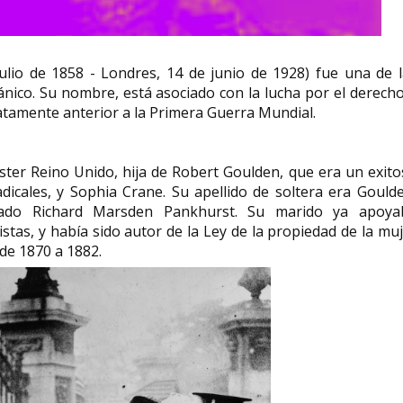
Angelina Konstantinovna
lio de 1858 - Londres, 14 de junio de 1928) fue una de l
Guskova neuróloga,
nico. Su nombre, está asociado con la lucha por el derech
neurocirujana y experta en
Willa Cather es
atamente anterior a la Primera Guerra Mundial.
protección radiológica rusa
novelas y de re
Angelina Konstantinovna Guskova
Wilella Sibert Cather
(en ruso: Ангели́на)
Valley, Virginia, 7 de
ter Reino Unido, hija de Robert Goulden, que era un exito
Константи́новна Гусько́ва (AFI:...
1873-Nueva York, 24 d
dicales, y Sophia Crane. Su apellido de soltera era Gould
do Richard Marsden Pankhurst. Su marido ya apoya
stas, y había sido autor de la Ley de la propiedad de la mu
de 1870 a 1882.