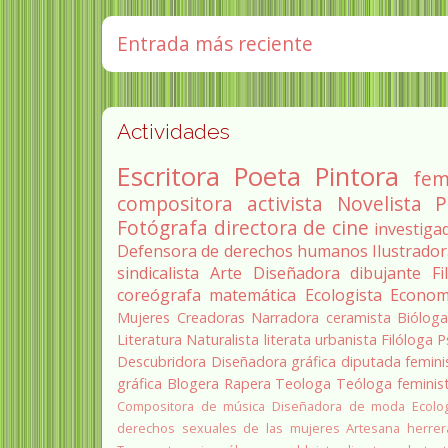
Entrada más reciente
Actividades
Escritora
Poeta
Pintora
fem
compositora
activista
Novelista
P
Fotógrafa
directora de cine
investiga
Defensora de derechos humanos
Ilustrado
sindicalista
Arte
Diseñadora
dibujante
Fi
coreógrafa
matemática
Ecologista
Econom
Mujeres Creadoras
Narradora
ceramista
Biólog
Literatura
Naturalista
literata
urbanista
Filóloga
P
Descubridora
Diseñadora gráfica
diputada
femini
gráfica
Blogera
Rapera
Teologa
Teóloga feminis
Compositora de música
Diseñadora de moda
Ecolo
derechos sexuales de las mujeres
Artesana herrer