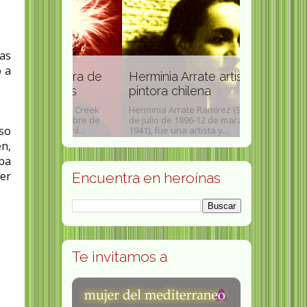
as
o a
critora de
Herminia Arrate artista y
Julia Chuñi
latos
pintora chilena
medioambi
 (Black Creek
Herminia Arrate Ramírez (Santiago 1
Julia del Carm
 diciembre de
de julio de 1896-12 de marzo de
(Máfil, 16 de j
so
e abril...
1941), fue una artista y...
noviembre de 2
en,
ba
jer
Encuentra en heroínas
Te invitamos a