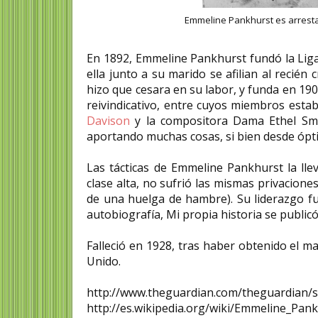
Emmeline Pankhurst es arresta
En 1892, Emmeline Pankhurst fundó la Liga
ella junto a su marido se afilian al recié
hizo que cesara en su labor, y funda en 190
reivindicativo, entre cuyos miembros esta
Davison
y la compositora Dama Ethel Smy
aportando muchas cosas, si bien desde ópti
Las tácticas de Emmeline Pankhurst la llev
clase alta, no sufrió las mismas privacione
de una huelga de hambre). Su liderazgo fue
autobiografía, Mi propia historia se public
Falleció en 1928, tras haber obtenido el m
Unido.
http://www.theguardian.com/theguardian/
http://es.wikipedia.org/wiki/Emmeline_Pan