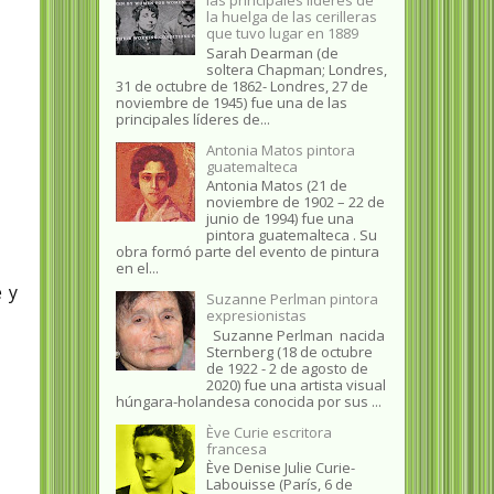
la huelga de las cerilleras
que tuvo lugar en 1889
Sarah Dearman (de
soltera Chapman; Londres,
31 de octubre de 1862​- Londres, 27 de
noviembre de 1945)​ fue una de las
principales líderes de...
Antonia Matos pintora
guatemalteca
Antonia Matos (21 de
noviembre de 1902 – 22 de
junio de 1994) fue una
pintora guatemalteca . Su
obra formó parte del evento de pintura
en el...
 y
Suzanne Perlman pintora
expresionistas
Suzanne Perlman nacida
Sternberg (18 de octubre
de 1922 - 2 de agosto de
2020) fue una artista visual
húngara-holandesa conocida por sus ...
Ève Curie escritora
francesa
Ève Denise Julie Curie-
Labouisse (París, 6 de