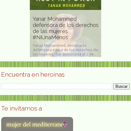
Yanar Mohammed
defensora de los derechos
Concha Co
 Nozal
de las mujeres
comprometi
ola
#NiUnaMenos
de las muj
 (Santa Cristina
Yanar Mohammed, destacada
Concha Colome
ra, 28 de abril
defensora iraquí de los derechos de
Valencia, 9 de 
las mujeres, fue asesinada el 2 de...
médica...
Encuentra en heroínas
Te invitamos a