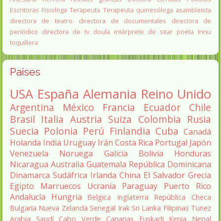
Escritoras
Fisiologa
Terapeuta
Terapeuta quinesóloga
asambleista
directora de teatro.
directora de documentales
directora de
periódico
directora de tv
doula
intérprete de sitar
poeta Innu
toquillera
Paises
USA
España
Alemania
Reino Unido
Argentina
México
Francia
Ecuador
Chile
Brasil
Italia
Austria
Suiza
Colombia
Rusia
Suecia
Polonia
Perú
Finlandia
Cuba
Canadá
Holanda
India
Uruguay
Irán
Costa Rica
Portugal
Japón
Venezuela
Noruega
Galicia
Bolivia
Honduras
Nicaragua
Australia
Guatemala
República Dominicana
Dinamarca
Sudáfrica
Irlanda
China
El Salvador
Grecia
Egipto
Marruecos
Ucrania
Paraguay
Puerto Rico
Andalucía
Hungria
Belgica
Inglaterra
República Checa
Bulgaria
Nueva Zelanda
Senegal
Irak
Sri Lanka
Filipinas
Tunez
Arabia Saudí
Cabo Verde
Canarias
Euskadi
Kenia
Nepal