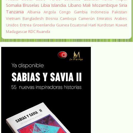
Somalia
Bruselas
Libia
Islandia.
Líbano
Mali
Mozambique
Siria
Tanzania
Albania
Angola
Congo
Gambia
Indonesia
Pakistan
Vietnam
Bangladesh
Bosnia
Camboya
Camerún
Emiratos Arabes
Unidos
Eritrea
Groenlandia
Guinea Ecuatorial
Haití
Kurdistan
Kuwait
Madagascar
RDC
Ruanda