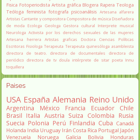
Fisica
Fotoperiodista
Artista gráfica
Blogera
Rapera
Teologa
Teóloga feminista
fotografa
psicoanálisis
Artesana alfarera
Artistas
Cantante y compositora
Compositora de música
Diseñadora
de moda
Ecologa
Geologa
Gestora cultural
Interprete musical
Neurologa
Activista por los derechos sexuales de las mujeres
Artesana herrera
Artistas graficas
Doctora Ciencias Políticas
Escritoras
Fisiologa
Terapeuta
Terapeuta quinesóloga
asambleista
directora de teatro.
directora de documentales
directora de
periódico
directora de tv
doula
intérprete de sitar
poeta Innu
toquillera
Paises
USA
España
Alemania
Reino Unido
Argentina
México
Francia
Ecuador
Chile
Brasil
Italia
Austria
Suiza
Colombia
Rusia
Suecia
Polonia
Perú
Finlandia
Cuba
Canadá
Holanda
India
Uruguay
Irán
Costa Rica
Portugal
Japón
Venezuela
Noruega
Galicia
Bolivia
Honduras