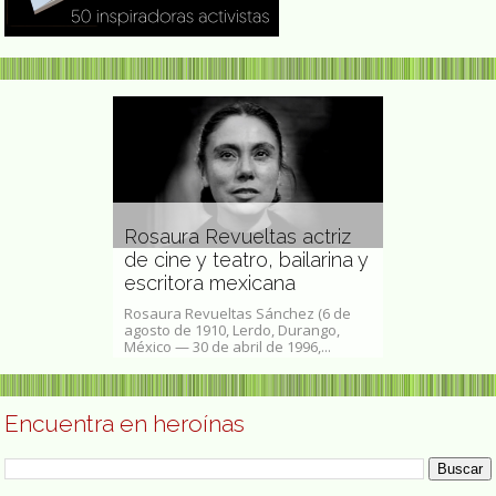
rno, abuela
Rosaura Revueltas actriz
a y
de cine y teatro, bailarina y
Mary Cassa
escritora mexicana
impresionis
lia, S.XI),
Rosaura Revueltas Sánchez (6 de
Autorretrato, h
ente como
agosto de 1910, Lerdo, Durango,
acuarela y lápi
e una...
México — 30 de abril de 1996,...
24,6 cm, Washin
Encuentra en heroínas