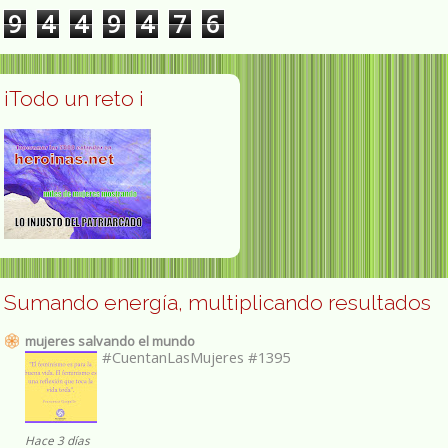
9
4
4
9
4
7
6
¡Todo un reto ¡
Sumando energía, multiplicando resultados
mujeres salvando el mundo
#CuentanLasMujeres #1395
Hace 3 días