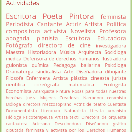
Actividades
Escritora
Poeta
Pintora
feminista
Periodista
Cantante
Actriz
Artista
Política
compositora
activista
Novelista
Profesora
abogada
pianista
Escultora
Educadora
Fotógrafa
directora de cine
investigadora
Maestra
Historiadora
Música
Arquitecta
Socióloga
medica
Defensora de derechos humanos
Ilustradora
guionista
química
Pedagoga
bailarina
Psicóloga
Dramaturga
sindicalista
Arte
Diseñadora
dibujante
Filosofa
Enfermera
Artista plástica
cineasta
jurista
científica
coreógrafa
matemática
Ecologista
Economista
Anarquista
Pintura
Rosas para todas nuestras
heroínas
Jueza
Mujeres Creadoras
Narradora
ceramista
Bióloga
directora
mezzosoprano
Actriz de teatro
Cuentista
Documentalista
Literatura
Naturalista
literata
urbanista
Filóloga
Psicoterapeuta
Artista textil
Directora de orquesta
cantautora
Artesana
Descubridora
Diseñadora gráfica
diputada
feminista y activista por los Derechos Humanos