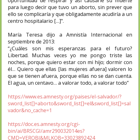
oportunidad de respirar y así causarle su muerte
para luego decir que tuvo un aborto, sin prever que
ello se complicaría y que obligadamente acudiría a un
centro hospitalario […]".
María Teresa dijo a Amnistía Internacional en
septiembre de 2013:
“¿Cuáles son mis esperanzas para el futuro?
Libertad. Muchas veces yo me pongo triste las
noches, porque quiero estar con mi hijo; dormir con
él… Quiero que ellas [las mujeres afuera] valoren lo
que se tienen afuera, porque ellas no se dan cuenta.
El agua, un centavo… a valorar todo, a valorar todo”
https://www.es.amnesty.org/paises/el-salvador/?
sword_list[]=aborto&sword_list[]=el&sword_list[]=sal
vador&no_cache=1
https://doc.es.amnesty.org/cgi-
bin/ai/BRSCGI/amr290032014es?
CMD=VEROBJ&MLKOB=33023892424