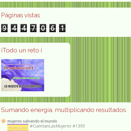
Páginas vistas
9
4
4
7
0
6
1
¡Todo un reto ¡
Sumando energía, multiplicando resultados
mujeres salvando el mundo
#CuentanLasMujeres #1395