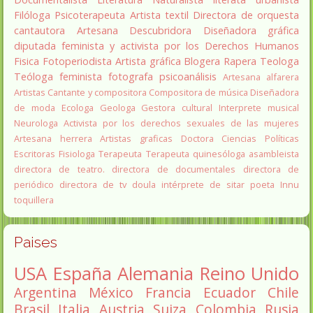
Filóloga
Psicoterapeuta
Artista textil
Directora de orquesta
cantautora
Artesana
Descubridora
Diseñadora gráfica
diputada
feminista y activista por los Derechos Humanos
Fisica
Fotoperiodista
Artista gráfica
Blogera
Rapera
Teologa
Teóloga feminista
fotografa
psicoanálisis
Artesana alfarera
Artistas
Cantante y compositora
Compositora de música
Diseñadora
de moda
Ecologa
Geologa
Gestora cultural
Interprete musical
Neurologa
Activista por los derechos sexuales de las mujeres
Artesana herrera
Artistas graficas
Doctora Ciencias Políticas
Escritoras
Fisiologa
Terapeuta
Terapeuta quinesóloga
asambleista
directora de teatro.
directora de documentales
directora de
periódico
directora de tv
doula
intérprete de sitar
poeta Innu
toquillera
Paises
USA
España
Alemania
Reino Unido
Argentina
México
Francia
Ecuador
Chile
Brasil
Italia
Austria
Suiza
Colombia
Rusia