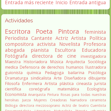
Entrada más reciente
Inicio
Entrada antigua
Actividades
Escritora
Poeta
Pintora
feminista
Periodista
Cantante
Actriz
Artista
Política
compositora
activista
Novelista
Profesora
abogada
pianista
Escultora
Educadora
Fotógrafa
directora de cine
investigadora
Maestra
Historiadora
Música
Arquitecta
Socióloga
medica
Defensora de derechos humanos
Ilustradora
guionista
química
Pedagoga
bailarina
Psicóloga
Dramaturga
sindicalista
Arte
Diseñadora
dibujante
Filosofa
Enfermera
Artista plástica
cineasta
jurista
científica
coreógrafa
matemática
Ecologista
Economista
Anarquista
Pintura
Rosas para todas nuestras
heroínas
Jueza
Mujeres Creadoras
Narradora
ceramista
Bióloga
directora
mezzosoprano
Actriz de teatro
Cuentista
Documentalista
Literatura
Naturalista
literata
urbanista