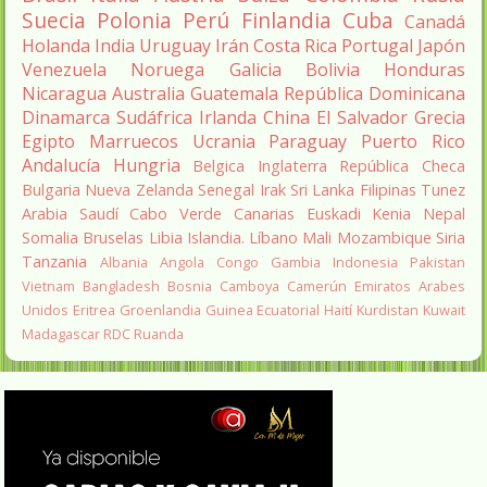
Suecia
Polonia
Perú
Finlandia
Cuba
Canadá
Holanda
India
Uruguay
Irán
Costa Rica
Portugal
Japón
Venezuela
Noruega
Galicia
Bolivia
Honduras
Nicaragua
Australia
Guatemala
República Dominicana
Dinamarca
Sudáfrica
Irlanda
China
El Salvador
Grecia
Egipto
Marruecos
Ucrania
Paraguay
Puerto Rico
Andalucía
Hungria
Belgica
Inglaterra
República Checa
Bulgaria
Nueva Zelanda
Senegal
Irak
Sri Lanka
Filipinas
Tunez
Arabia Saudí
Cabo Verde
Canarias
Euskadi
Kenia
Nepal
Somalia
Bruselas
Libia
Islandia.
Líbano
Mali
Mozambique
Siria
Tanzania
Albania
Angola
Congo
Gambia
Indonesia
Pakistan
Vietnam
Bangladesh
Bosnia
Camboya
Camerún
Emiratos Arabes
Unidos
Eritrea
Groenlandia
Guinea Ecuatorial
Haití
Kurdistan
Kuwait
Madagascar
RDC
Ruanda