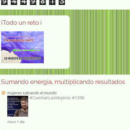
9
4
4
9
8
1
3
¡Todo un reto ¡
Sumando energía, multiplicando resultados
mujeres salvando el mundo
#CuentanLasMujeres #1396
Hace 1 día