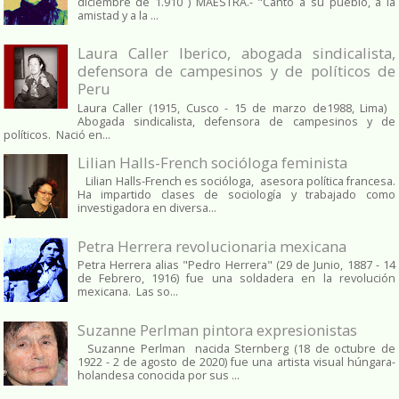
diciembre de 1.910 ) MAESTRA.- "Cantó a su pueblo, a la
amistad y a la ...
Laura Caller Iberico, abogada sindicalista,
defensora de campesinos y de políticos de
Peru
Laura Caller (1915, Cusco - 15 de marzo de1988, Lima)
Abogada sindicalista, defensora de campesinos y de
políticos. Nació en...
Lilian Halls-French socióloga feminista
Lilian Halls-French es socióloga, asesora política francesa.
Ha impartido clases de sociología y trabajado como
investigadora en diversa...
Petra Herrera revolucionaria mexicana
Petra Herrera alias "Pedro Herrera" (29 de Junio, 1887 - 14
de Febrero, 1916) fue una soldadera en la revolución
mexicana. Las so...
Suzanne Perlman pintora expresionistas
Suzanne Perlman nacida Sternberg (18 de octubre de
1922 - 2 de agosto de 2020) fue una artista visual húngara-
holandesa conocida por sus ...