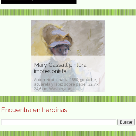
Mary Whit
tica y
Mary Cassatt pintora
activista p
aca
impresionista
civiles
 21 de febrero
Autorretrato, hacia 1880, gouache,
Mary White Ovin
de 1952) fue una
acuarela y lápiz sobre papel, 32,7 x
1865- 15 de jul
ta...
24,6 cm, Washington,...
sufragista, socia
Encuentra en heroínas