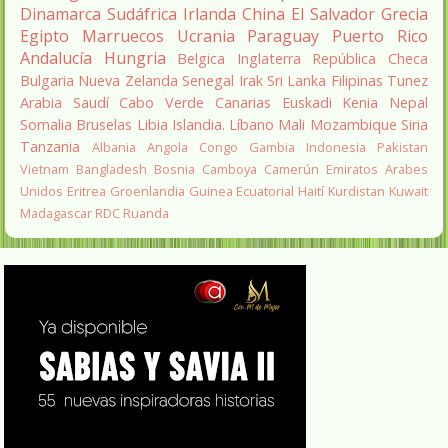
Dinamarca
Sudáfrica
Irlanda
China
El Salvador
Grecia
Egipto
Marruecos
Ucrania
Paraguay
Puerto Rico
Andalucía
Hungria
Belgica
Inglaterra
República Checa
Bulgaria
Nueva Zelanda
Senegal
Irak
Sri Lanka
Filipinas
Tunez
Arabia Saudí
Cabo Verde
Canarias
Euskadi
Kenia
Nepal
Somalia
Bruselas
Libia
Islandia.
Líbano
Mali
Mozambique
Siria
Tanzania
Albania
Angola
Congo
Gambia
Indonesia
Pakistan
Vietnam
Bangladesh
Bosnia
Camboya
Camerún
Emiratos Arabes
Unidos
Eritrea
Groenlandia
Guinea Ecuatorial
Haití
Kurdistan
Kuwait
Madagascar
RDC
Ruanda