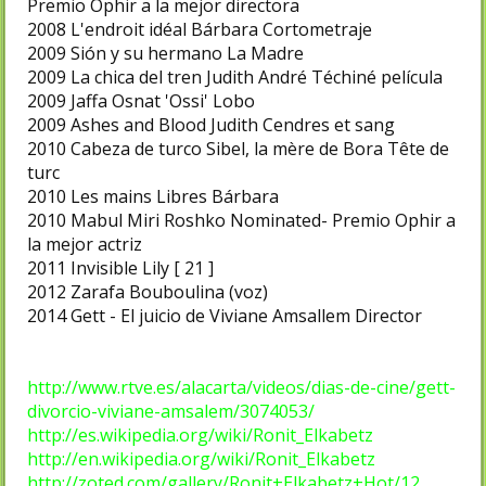
Premio Ophir a la mejor directora
2008
L'endroit idéal
Bárbara
Cortometraje
2009
Sión y su hermano
La Madre
2009
La chica del tren
Judith
André Téchiné película
2009
Jaffa
Osnat 'Ossi' Lobo
2009
Ashes and Blood
Judith
Cendres et sang
2010
Cabeza de turco
Sibel, la mère de Bora
Tête de
turc
2010
Les mains Libres
Bárbara
2010
Mabul
Miri Roshko
Nominated- Premio Ophir a
la mejor actriz
2011
Invisible
Lily [ 21 ]
2012
Zarafa
Bouboulina (voz)
2014
Gett - El juicio de Viviane Amsallem
Director
http://www.rtve.es/alacarta/videos/dias-de-cine/gett-
divorcio-viviane-amsalem/3074053/
http://es.wikipedia.org/wiki/Ronit_Elkabetz
http://en.wikipedia.org/wiki/Ronit_Elkabetz
http://zoted.com/gallery/Ronit+Elkabetz+Hot/12