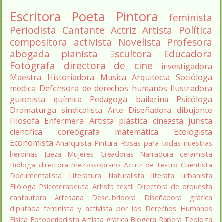
Escritora
Poeta
Pintora
feminista
Periodista
Cantante
Actriz
Artista
Política
compositora
activista
Novelista
Profesora
abogada
pianista
Escultora
Educadora
Fotógrafa
directora de cine
investigadora
Maestra
Historiadora
Música
Arquitecta
Socióloga
medica
Defensora de derechos humanos
Ilustradora
guionista
química
Pedagoga
bailarina
Psicóloga
Dramaturga
sindicalista
Arte
Diseñadora
dibujante
Filosofa
Enfermera
Artista plástica
cineasta
jurista
científica
coreógrafa
matemática
Ecologista
Economista
Anarquista
Pintura
Rosas para todas nuestras
heroínas
Jueza
Mujeres Creadoras
Narradora
ceramista
Bióloga
directora
mezzosoprano
Actriz de teatro
Cuentista
Documentalista
Literatura
Naturalista
literata
urbanista
Filóloga
Psicoterapeuta
Artista textil
Directora de orquesta
cantautora
Artesana
Descubridora
Diseñadora gráfica
diputada
feminista y activista por los Derechos Humanos
Fisica
Fotoperiodista
Artista gráfica
Blogera
Rapera
Teologa