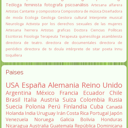
Teóloga feminista
fotografa
psicoanálisis
Artesana alfarera
Artistas
Cantante y compositora
Compositora de música
Diseñadora
de moda
Ecologa
Geologa
Gestora cultural
Interprete musical
Neurologa
Activista por los derechos sexuales de las mujeres
Artesana herrera
Artistas graficas
Doctora Ciencias Políticas
Escritoras
Fisiologa
Terapeuta
Terapeuta quinesóloga
asambleista
directora de teatro.
directora de documentales
directora de
periódico
directora de tv
doula
intérprete de sitar
poeta Innu
toquillera
Paises
USA
España
Alemania
Reino Unido
Argentina
México
Francia
Ecuador
Chile
Brasil
Italia
Austria
Suiza
Colombia
Rusia
Suecia
Polonia
Perú
Finlandia
Cuba
Canadá
Holanda
India
Uruguay
Irán
Costa Rica
Portugal
Japón
Venezuela
Noruega
Galicia
Bolivia
Honduras
Nicaragua
Australia
Guatemala
República Dominicana