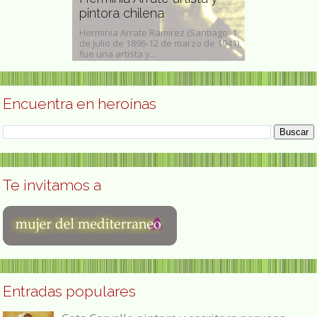
ana
pintora chilena
intelectual
ánchez (6 de
Herminia Arrate Ramírez (Santiago 1
Marta Harnecke
o, Durango,
de julio de 1896-12 de marzo de 1941),
años 70’. Foto
e 1996,...
fue una artista y...
Cardoso, revist
Encuentra en heroínas
Te invitamos a
Entradas populares