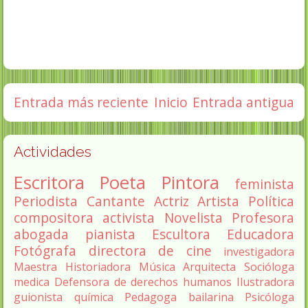
Entrada más reciente
Inicio
Entrada antigua
Actividades
Escritora
Poeta
Pintora
feminista
Periodista
Cantante
Actriz
Artista
Política
compositora
activista
Novelista
Profesora
abogada
pianista
Escultora
Educadora
Fotógrafa
directora de cine
investigadora
Maestra
Historiadora
Música
Arquitecta
Socióloga
medica
Defensora de derechos humanos
Ilustradora
guionista
química
Pedagoga
bailarina
Psicóloga