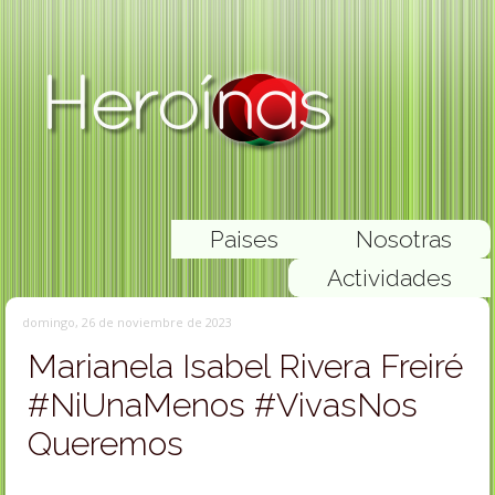
Paises
Nosotras
Actividades
domingo, 26 de noviembre de 2023
Marianela Isabel Rivera Freiré
#NiUnaMenos #VivasNos
Queremos