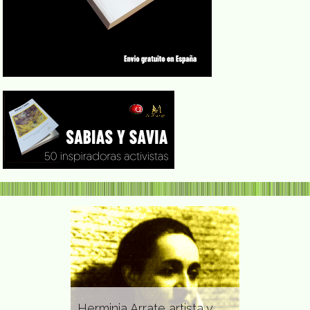
Marta Har
as actriz
periodista, 
 bailarina y
Herminia Arrate artista y
psicóloga,