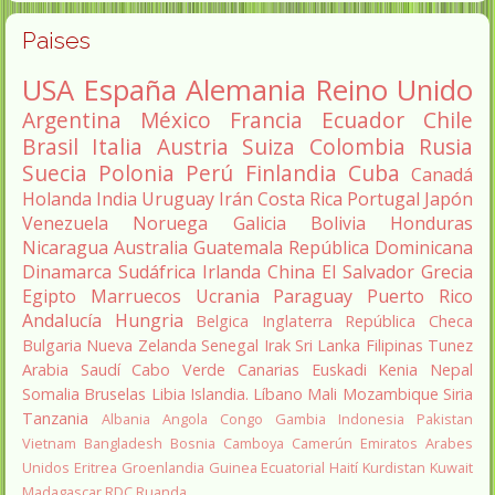
Paises
USA
España
Alemania
Reino Unido
Argentina
México
Francia
Ecuador
Chile
Brasil
Italia
Austria
Suiza
Colombia
Rusia
Suecia
Polonia
Perú
Finlandia
Cuba
Canadá
Holanda
India
Uruguay
Irán
Costa Rica
Portugal
Japón
Venezuela
Noruega
Galicia
Bolivia
Honduras
Nicaragua
Australia
Guatemala
República Dominicana
Dinamarca
Sudáfrica
Irlanda
China
El Salvador
Grecia
Egipto
Marruecos
Ucrania
Paraguay
Puerto Rico
Andalucía
Hungria
Belgica
Inglaterra
República Checa
Bulgaria
Nueva Zelanda
Senegal
Irak
Sri Lanka
Filipinas
Tunez
Arabia Saudí
Cabo Verde
Canarias
Euskadi
Kenia
Nepal
Somalia
Bruselas
Libia
Islandia.
Líbano
Mali
Mozambique
Siria
Tanzania
Albania
Angola
Congo
Gambia
Indonesia
Pakistan
Vietnam
Bangladesh
Bosnia
Camboya
Camerún
Emiratos Arabes
Unidos
Eritrea
Groenlandia
Guinea Ecuatorial
Haití
Kurdistan
Kuwait
Madagascar
RDC
Ruanda