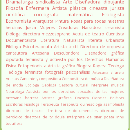
Dramaturga
sindicalista
Arte
Diseñadora
dibujante
Filosofa
Enfermera
Artista plástica
cineasta
jurista
científica
coreógrafa
matemática
Ecologista
Economista
Anarquista
Pintura
Rosas para todas nuestras
heroínas
Jueza
Mujeres Creadoras
Narradora
ceramista
Bióloga
directora
mezzosoprano
Actriz de teatro
Cuentista
Documentalista
Literatura
Naturalista
literata
urbanista
Filóloga
Psicoterapeuta
Artista textil
Directora de orquesta
cantautora
Artesana
Descubridora
Diseñadora gráfica
diputada
feminista y activista por los Derechos Humanos
Fisica
Fotoperiodista
Artista gráfica
Blogera
Rapera
Teologa
Teóloga feminista
fotografa
psicoanálisis
Artesana alfarera
Artistas
Cantante y compositora
Compositora de música
Diseñadora
de moda
Ecologa
Geologa
Gestora cultural
Interprete musical
Neurologa
Activista por los derechos sexuales de las mujeres
Artesana herrera
Artistas graficas
Doctora Ciencias Políticas
Escritoras
Fisiologa
Terapeuta
Terapeuta quinesóloga
asambleista
directora de teatro.
directora de documentales
directora de
periódico
directora de tv
doula
intérprete de sitar
poeta Innu
toquillera