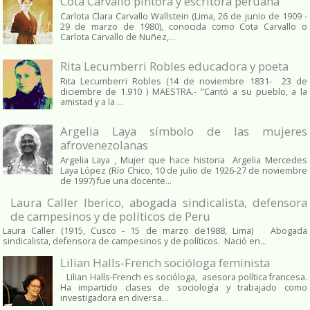
Cota Carvallo pintora y escritora peruana
Carlota Clara Carvallo Wallstein (Lima, 26 de junio de 1909 -
29 de marzo de 1980), conocida como Cota Carvallo o
Carlota Carvallo de Nuñez,...
Rita Lecumberri Robles educadora y poeta
Rita Lecumberri Robles (14 de noviembre 1831- 23 de
diciembre de 1.910 ) MAESTRA.- "Cantó a su pueblo, a la
amistad y a la ...
Argelia Laya símbolo de las mujeres
afrovenezolanas
Argelia Laya , Mujer que hace historia Argelia Mercedes
Laya López (Río Chico, 10 de julio de 1926-27 de noviembre
de 1997) fue una docente...
Laura Caller Iberico, abogada sindicalista, defensora
de campesinos y de políticos de Peru
Laura Caller (1915, Cusco - 15 de marzo de1988, Lima) Abogada
sindicalista, defensora de campesinos y de políticos. Nació en...
Lilian Halls-French socióloga feminista
Lilian Halls-French es socióloga, asesora política francesa.
Ha impartido clases de sociología y trabajado como
investigadora en diversa...