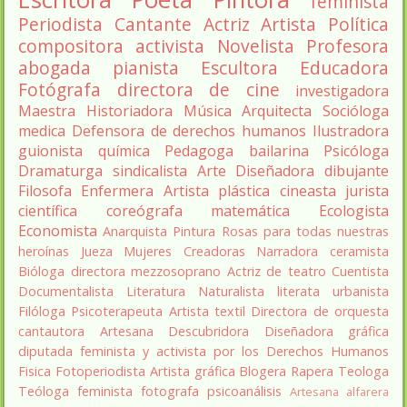
feminista
Periodista
Cantante
Actriz
Artista
Política
compositora
activista
Novelista
Profesora
abogada
pianista
Escultora
Educadora
Fotógrafa
directora de cine
investigadora
Maestra
Historiadora
Música
Arquitecta
Socióloga
medica
Defensora de derechos humanos
Ilustradora
guionista
química
Pedagoga
bailarina
Psicóloga
Dramaturga
sindicalista
Arte
Diseñadora
dibujante
Filosofa
Enfermera
Artista plástica
cineasta
jurista
científica
coreógrafa
matemática
Ecologista
Economista
Anarquista
Pintura
Rosas para todas nuestras
heroínas
Jueza
Mujeres Creadoras
Narradora
ceramista
Bióloga
directora
mezzosoprano
Actriz de teatro
Cuentista
Documentalista
Literatura
Naturalista
literata
urbanista
Filóloga
Psicoterapeuta
Artista textil
Directora de orquesta
cantautora
Artesana
Descubridora
Diseñadora gráfica
diputada
feminista y activista por los Derechos Humanos
Fisica
Fotoperiodista
Artista gráfica
Blogera
Rapera
Teologa
Teóloga feminista
fotografa
psicoanálisis
Artesana alfarera