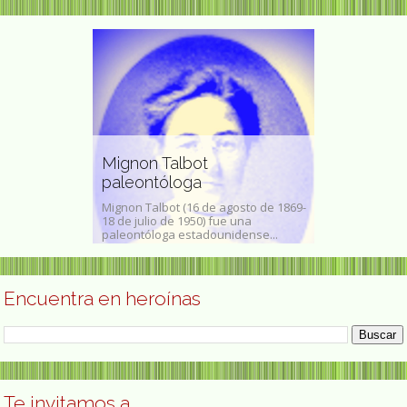
intora
Mignon Talbot
Luz Pozo G
paleontóloga
crítica lite
a, 1897-
Mignon Talbot (16 de agosto de 1869-
Luz Pozo Garza
na pintora
18 de julio de 1950) fue una
de 1922 – La Co
istoriografía...
paleontóloga estadounidense...
2020),​ fue una e
Encuentra en heroínas
Te invitamos a