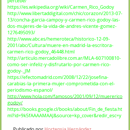
percebe/
https://es.wikipedia.org/wiki/Carmen_Rico_Godoy
http://www.libertaddigital.com/chic/corazon/2013-07-
13/concha-garcia-campoy-y-carmen-rico-godoy-las-
dos-mujeres-de-la-vida-de-andres-vicente-gomez-
1276495093/
http://www.abc.es/hemeroteca/historico-12-09-
2001/abc/Cultura/muere-en-madrid-la-escritora-
carmen-rico-godoy_46448.html
http://articulo.mercadolibre.com.ar/MLA-607100810-
como-ser-infeliz-y-disfrutarlo-por-carmen-rico-
godoy-_JM
https://efectomadrid.com/2008/12/22/josefina-
carabias-la-primera-mujer-comprometida-con-el-
periodismo-espanol/
http://www.hola.com/famosos/2001/09/12/muererico
godoy/
https://books.google.cl/books/about/Fin_de_fiesta.ht
ml?id=9k5fAAAAMAAJ&source=kp_cover&redir_esc=y
Publicado por
Hortensia Hernández