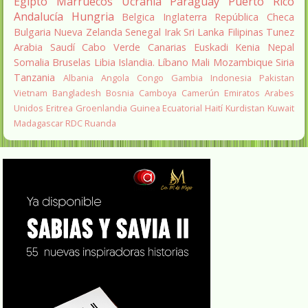
Egipto
Marruecos
Ucrania
Paraguay
Puerto Rico
Andalucía
Hungria
Belgica
Inglaterra
República Checa
Bulgaria
Nueva Zelanda
Senegal
Irak
Sri Lanka
Filipinas
Tunez
Arabia Saudí
Cabo Verde
Canarias
Euskadi
Kenia
Nepal
Somalia
Bruselas
Libia
Islandia.
Líbano
Mali
Mozambique
Siria
Tanzania
Albania
Angola
Congo
Gambia
Indonesia
Pakistan
Vietnam
Bangladesh
Bosnia
Camboya
Camerún
Emiratos Arabes
Unidos
Eritrea
Groenlandia
Guinea Ecuatorial
Haití
Kurdistan
Kuwait
Madagascar
RDC
Ruanda