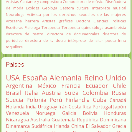
Artistas
Cantante y compositora
Compositora de música
Diseñadora
de moda
Ecologa
Geologa
Gestora cultural
Interprete musical
Neurologa
Activista por los derechos sexuales de las mujeres
Artesana herrera
Artistas graficas
Doctora Ciencias Políticas
Escritoras
Fisiologa
Terapeuta
Terapeuta quinesóloga
asambleista
directora de teatro.
directora de documentales
directora de
periódico
directora de tv
doula
intérprete de sitar
poeta Innu
toquillera
Paises
USA
España
Alemania
Reino Unido
Argentina
México
Francia
Ecuador
Chile
Brasil
Italia
Austria
Suiza
Colombia
Rusia
Suecia
Polonia
Perú
Finlandia
Cuba
Canadá
Holanda
India
Uruguay
Irán
Costa Rica
Portugal
Japón
Venezuela
Noruega
Galicia
Bolivia
Honduras
Nicaragua
Australia
Guatemala
República Dominicana
Dinamarca
Sudáfrica
Irlanda
China
El Salvador
Grecia