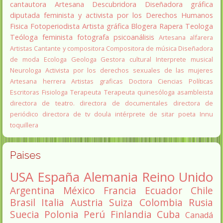
cantautora
Artesana
Descubridora
Diseñadora gráfica
diputada
feminista y activista por los Derechos Humanos
Fisica
Fotoperiodista
Artista gráfica
Blogera
Rapera
Teologa
Teóloga feminista
fotografa
psicoanálisis
Artesana alfarera
Artistas
Cantante y compositora
Compositora de música
Diseñadora
de moda
Ecologa
Geologa
Gestora cultural
Interprete musical
Neurologa
Activista por los derechos sexuales de las mujeres
Artesana herrera
Artistas graficas
Doctora Ciencias Políticas
Escritoras
Fisiologa
Terapeuta
Terapeuta quinesóloga
asambleista
directora de teatro.
directora de documentales
directora de
periódico
directora de tv
doula
intérprete de sitar
poeta Innu
toquillera
Paises
USA
España
Alemania
Reino Unido
Argentina
México
Francia
Ecuador
Chile
Brasil
Italia
Austria
Suiza
Colombia
Rusia
Suecia
Polonia
Perú
Finlandia
Cuba
Canadá