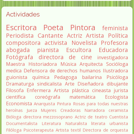
Actividades
Escritora
Poeta
Pintora
feminista
Periodista
Cantante
Actriz
Artista
Política
compositora
activista
Novelista
Profesora
abogada
pianista
Escultora
Educadora
Fotógrafa
directora de cine
investigadora
Maestra
Historiadora
Música
Arquitecta
Socióloga
medica
Defensora de derechos humanos
Ilustradora
guionista
química
Pedagoga
bailarina
Psicóloga
Dramaturga
sindicalista
Arte
Diseñadora
dibujante
Filosofa
Enfermera
Artista plástica
cineasta
jurista
científica
coreógrafa
matemática
Ecologista
Economista
Anarquista
Pintura
Rosas para todas nuestras
heroínas
Jueza
Mujeres Creadoras
Narradora
ceramista
Bióloga
directora
mezzosoprano
Actriz de teatro
Cuentista
Documentalista
Literatura
Naturalista
literata
urbanista
Filóloga
Psicoterapeuta
Artista textil
Directora de orquesta