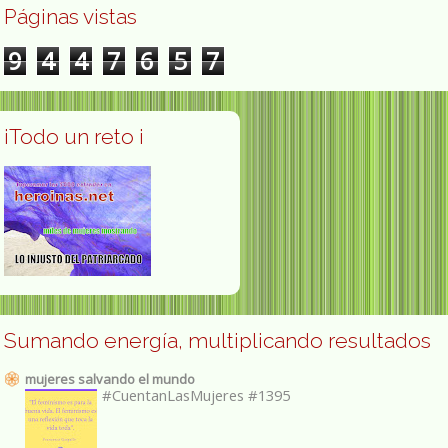
Páginas vistas
9
4
4
7
6
5
7
¡Todo un reto ¡
Sumando energía, multiplicando resultados
mujeres salvando el mundo
#CuentanLasMujeres #1395