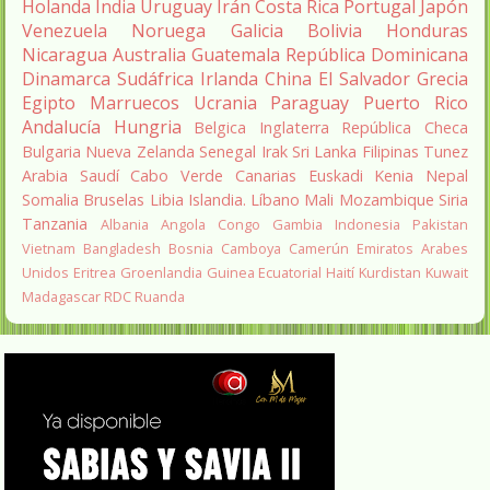
Holanda
India
Uruguay
Irán
Costa Rica
Portugal
Japón
Venezuela
Noruega
Galicia
Bolivia
Honduras
Nicaragua
Australia
Guatemala
República Dominicana
Dinamarca
Sudáfrica
Irlanda
China
El Salvador
Grecia
Egipto
Marruecos
Ucrania
Paraguay
Puerto Rico
Andalucía
Hungria
Belgica
Inglaterra
República Checa
Bulgaria
Nueva Zelanda
Senegal
Irak
Sri Lanka
Filipinas
Tunez
Arabia Saudí
Cabo Verde
Canarias
Euskadi
Kenia
Nepal
Somalia
Bruselas
Libia
Islandia.
Líbano
Mali
Mozambique
Siria
Tanzania
Albania
Angola
Congo
Gambia
Indonesia
Pakistan
Vietnam
Bangladesh
Bosnia
Camboya
Camerún
Emiratos Arabes
Unidos
Eritrea
Groenlandia
Guinea Ecuatorial
Haití
Kurdistan
Kuwait
Madagascar
RDC
Ruanda