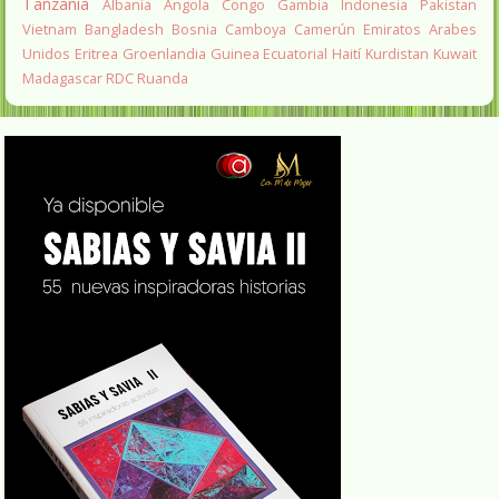
Tanzania
Albania
Angola
Congo
Gambia
Indonesia
Pakistan
Vietnam
Bangladesh
Bosnia
Camboya
Camerún
Emiratos Arabes
Unidos
Eritrea
Groenlandia
Guinea Ecuatorial
Haití
Kurdistan
Kuwait
Madagascar
RDC
Ruanda