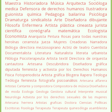
Maestra
Historiadora
Música
Arquitecta
Socióloga
medica
Defensora de derechos humanos
Ilustradora
guionista
química
Pedagoga
bailarina
Psicóloga
Dramaturga
sindicalista
Arte
Diseñadora
dibujante
Filosofa
Enfermera
Artista plástica
cineasta
jurista
científica
coreógrafa
matemática
Ecologista
Economista
Anarquista
Pintura
Rosas para todas nuestras
heroínas
ceramista
Jueza
Mujeres Creadoras
Narradora
Bióloga
directora
mezzosoprano
Actriz de teatro
Cuentista
Documentalista
Literatura
Naturalista
literata
urbanista
Filóloga
Psicoterapeuta
Artista textil
Directora de orquesta
cantautora
Artesana
Descubridora
Diseñadora gráfica
diputada
feminista y activista por los Derechos Humanos
Fisica
Fotoperiodista
Artista gráfica
Blogera
Rapera
Teologa
Teóloga feminista
fotografa
psicoanálisis
Artesana alfarera
Artistas
Cantante y compositora
Compositora de música
Diseñadora
de moda
Ecologa
Geologa
Gestora cultural
Interprete musical
Neurologa
Activista por los derechos sexuales de las mujeres
Artesana herrera
Artistas graficas
Doctora Ciencias Políticas
Escritoras
Fisiologa
Terapeuta
Terapeuta quinesóloga
asambleista