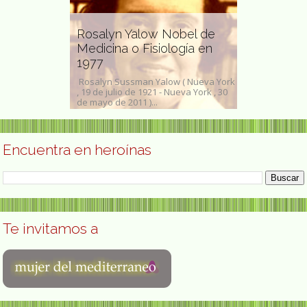
Rosalyn Yalow Nobel de
nch
Medicina o Fisiología en
Helen Marg
ista
1977
micóloga s
s socióloga,
Rosalyn Sussman Yalow ( Nueva York
Helen Margaret
cesa. Ha
, 19 de julio de 1921 - Nueva York , 30
1886– 7 de ago
de mayo de 2011 )...
micóloga y...
Encuentra en heroínas
Te invitamos a