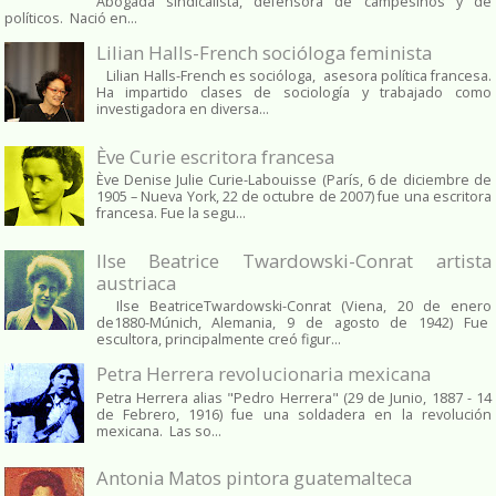
Abogada sindicalista, defensora de campesinos y de
políticos. Nació en...
Lilian Halls-French socióloga feminista
Lilian Halls-French es socióloga, asesora política francesa.
Ha impartido clases de sociología y trabajado como
investigadora en diversa...
Ève Curie escritora francesa
Ève Denise Julie Curie-Labouisse (París, 6 de diciembre de
1905 – Nueva York, 22 de octubre de 2007) fue una escritora
francesa. Fue la segu...
Ilse Beatrice Twardowski-Conrat artista
austriaca
Ilse BeatriceTwardowski-Conrat (Viena, 20 de enero
de1880-Múnich, Alemania, 9 de agosto de 1942) Fue
escultora, principalmente creó figur...
Petra Herrera revolucionaria mexicana
Petra Herrera alias "Pedro Herrera" (29 de Junio, 1887 - 14
de Febrero, 1916) fue una soldadera en la revolución
mexicana. Las so...
Antonia Matos pintora guatemalteca