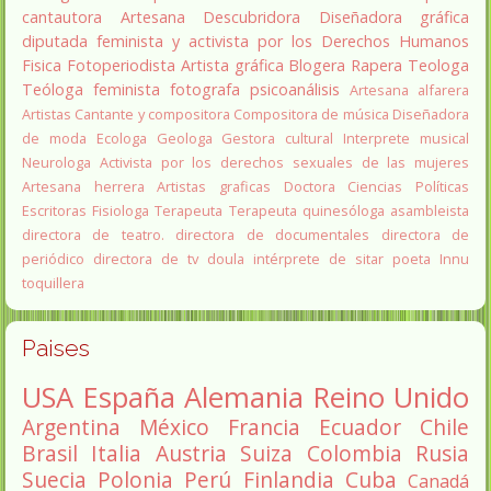
cantautora
Artesana
Descubridora
Diseñadora gráfica
diputada
feminista y activista por los Derechos Humanos
Fisica
Fotoperiodista
Artista gráfica
Blogera
Rapera
Teologa
Teóloga feminista
fotografa
psicoanálisis
Artesana alfarera
Artistas
Cantante y compositora
Compositora de música
Diseñadora
de moda
Ecologa
Geologa
Gestora cultural
Interprete musical
Neurologa
Activista por los derechos sexuales de las mujeres
Artesana herrera
Artistas graficas
Doctora Ciencias Políticas
Escritoras
Fisiologa
Terapeuta
Terapeuta quinesóloga
asambleista
directora de teatro.
directora de documentales
directora de
periódico
directora de tv
doula
intérprete de sitar
poeta Innu
toquillera
Paises
USA
España
Alemania
Reino Unido
Argentina
México
Francia
Ecuador
Chile
Brasil
Italia
Austria
Suiza
Colombia
Rusia
Suecia
Polonia
Perú
Finlandia
Cuba
Canadá