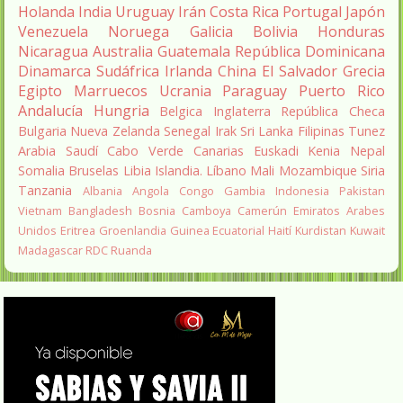
Holanda
India
Uruguay
Irán
Costa Rica
Portugal
Japón
Venezuela
Noruega
Galicia
Bolivia
Honduras
Nicaragua
Australia
Guatemala
República Dominicana
Dinamarca
Sudáfrica
Irlanda
China
El Salvador
Grecia
Egipto
Marruecos
Ucrania
Paraguay
Puerto Rico
Andalucía
Hungria
Belgica
Inglaterra
República Checa
Bulgaria
Nueva Zelanda
Senegal
Irak
Sri Lanka
Filipinas
Tunez
Arabia Saudí
Cabo Verde
Canarias
Euskadi
Kenia
Nepal
Somalia
Bruselas
Libia
Islandia.
Líbano
Mali
Mozambique
Siria
Tanzania
Albania
Angola
Congo
Gambia
Indonesia
Pakistan
Vietnam
Bangladesh
Bosnia
Camboya
Camerún
Emiratos Arabes
Unidos
Eritrea
Groenlandia
Guinea Ecuatorial
Haití
Kurdistan
Kuwait
Madagascar
RDC
Ruanda