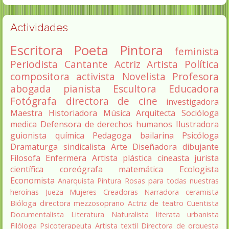
Actividades
Escritora
Poeta
Pintora
feminista
Periodista
Cantante
Actriz
Artista
Política
compositora
activista
Novelista
Profesora
abogada
pianista
Escultora
Educadora
Fotógrafa
directora de cine
investigadora
Maestra
Historiadora
Música
Arquitecta
Socióloga
medica
Defensora de derechos humanos
Ilustradora
guionista
química
Pedagoga
bailarina
Psicóloga
Dramaturga
sindicalista
Arte
Diseñadora
dibujante
Filosofa
Enfermera
Artista plástica
cineasta
jurista
científica
coreógrafa
matemática
Ecologista
Economista
Anarquista
Pintura
Rosas para todas nuestras
heroínas
Jueza
Mujeres Creadoras
Narradora
ceramista
Bióloga
directora
mezzosoprano
Actriz de teatro
Cuentista
Documentalista
Literatura
Naturalista
literata
urbanista
Filóloga
Psicoterapeuta
Artista textil
Directora de orquesta