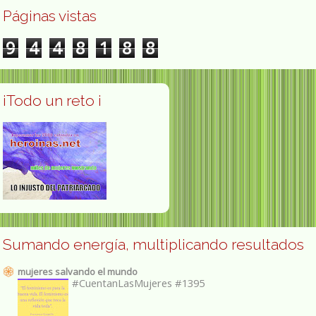
Páginas vistas
9
4
4
8
1
8
8
¡Todo un reto ¡
Sumando energía, multiplicando resultados
mujeres salvando el mundo
#CuentanLasMujeres #1395