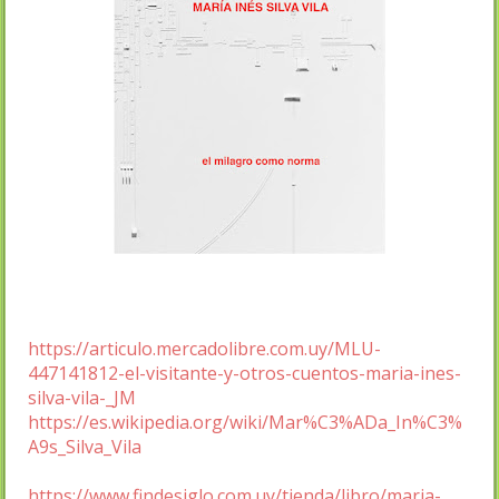
https://articulo.mercadolibre.com.uy/MLU-
447141812-el-visitante-y-otros-cuentos-maria-ines-
silva-vila-_JM
https://es.wikipedia.org/wiki/Mar%C3%ADa_In%C3%
A9s_Silva_Vila
https://www.findesiglo.com.uy/tienda/libro/maria-