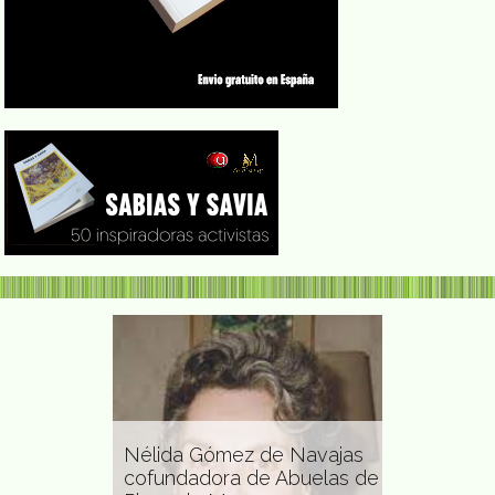
Ita Maxim
de Navajas
Rosaura Revueltas actriz
escenógrafa
 Abuelas de
de cine y teatro, bailarina y
ilustrador