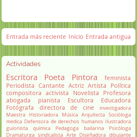
Entrada más reciente
Inicio
Entrada antigua
Actividades
Escritora
Poeta
Pintora
feminista
Periodista
Cantante
Actriz
Artista
Política
compositora
activista
Novelista
Profesora
abogada
pianista
Escultora
Educadora
Fotógrafa
directora de cine
investigadora
Maestra
Historiadora
Música
Arquitecta
Socióloga
medica
Defensora de derechos humanos
Ilustradora
guionista
química
Pedagoga
bailarina
Psicóloga
Dramaturga
sindicalista
Arte
Diseñadora
dibujante