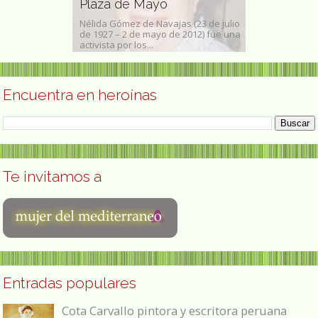
escritora mexicana
Ita Maximowna
jas (23 de julio
Rosaura Revueltas Sánchez (6 de
Margarita Ma
de 2012) fue una
agosto de 1910, Lerdo, Durango,
(18 de octubre
México — 30 de abril de 1996,...
el...
Encuentra en heroínas
Te invitamos a
Entradas populares
Cota Carvallo pintora y escritora peruana