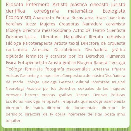
Filosofa
Enfermera
Artista plástica
cineasta
jurista
científica
coreógrafa
matemática
Ecologista
Economista
Anarquista
Pintura
Rosas para todas nuestras
heroínas
Jueza
Mujeres Creadoras
Narradora
ceramista
Bióloga
directora
mezzosoprano
Actriz de teatro
Cuentista
Documentalista
Literatura
Naturalista
literata
urbanista
Filóloga
Psicoterapeuta
Artista textil
Directora de orquesta
cantautora
Artesana
Descubridora
Diseñadora gráfica
diputada
feminista y activista por los Derechos Humanos
Fisica
Fotoperiodista
Artista gráfica
Blogera
Rapera
Teologa
Teóloga feminista
fotografa
psicoanálisis
Artesana alfarera
Artistas
Cantante y compositora
Compositora de música
Diseñadora
de moda
Ecologa
Geologa
Gestora cultural
Interprete musical
Neurologa
Activista por los derechos sexuales de las mujeres
Artesana herrera
Artistas graficas
Doctora Ciencias Políticas
Escritoras
Fisiologa
Terapeuta
Terapeuta quinesóloga
asambleista
directora de teatro.
directora de documentales
directora de
periódico
directora de tv
doula
intérprete de sitar
poeta Innu
toquillera