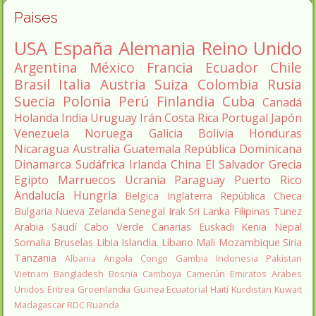
Paises
USA
España
Alemania
Reino Unido
Argentina
México
Francia
Ecuador
Chile
Brasil
Italia
Austria
Suiza
Colombia
Rusia
Suecia
Polonia
Perú
Finlandia
Cuba
Canadá
Holanda
India
Uruguay
Irán
Costa Rica
Portugal
Japón
Venezuela
Noruega
Galicia
Bolivia
Honduras
Nicaragua
Australia
Guatemala
República Dominicana
Dinamarca
Sudáfrica
Irlanda
China
El Salvador
Grecia
Egipto
Marruecos
Ucrania
Paraguay
Puerto Rico
Andalucía
Hungria
Belgica
Inglaterra
República Checa
Bulgaria
Nueva Zelanda
Senegal
Irak
Sri Lanka
Filipinas
Tunez
Arabia Saudí
Cabo Verde
Canarias
Euskadi
Kenia
Nepal
Somalia
Bruselas
Libia
Islandia.
Líbano
Mali
Mozambique
Siria
Tanzania
Albania
Angola
Congo
Gambia
Indonesia
Pakistan
Vietnam
Bangladesh
Bosnia
Camboya
Camerún
Emiratos Arabes
Unidos
Eritrea
Groenlandia
Guinea Ecuatorial
Haití
Kurdistan
Kuwait
Madagascar
RDC
Ruanda