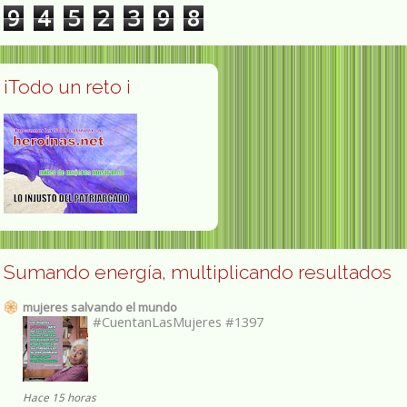
9
4
5
2
3
9
8
¡Todo un reto ¡
Sumando energía, multiplicando resultados
mujeres salvando el mundo
#CuentanLasMujeres #1397
Hace 15 horas