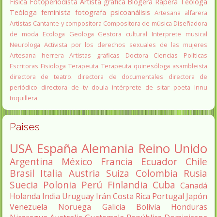
Fisica
Fotoperiodista
Artista gráfica
Blogera
Rapera
Teologa
Teóloga feminista
fotografa
psicoanálisis
Artesana alfarera
Artistas
Cantante y compositora
Compositora de música
Diseñadora
de moda
Ecologa
Geologa
Gestora cultural
Interprete musical
Neurologa
Activista por los derechos sexuales de las mujeres
Artesana herrera
Artistas graficas
Doctora Ciencias Políticas
Escritoras
Fisiologa
Terapeuta
Terapeuta quinesóloga
asambleista
directora de teatro.
directora de documentales
directora de
periódico
directora de tv
doula
intérprete de sitar
poeta Innu
toquillera
Paises
USA
España
Alemania
Reino Unido
Argentina
México
Francia
Ecuador
Chile
Brasil
Italia
Austria
Suiza
Colombia
Rusia
Suecia
Polonia
Perú
Finlandia
Cuba
Canadá
Holanda
India
Uruguay
Irán
Costa Rica
Portugal
Japón
Venezuela
Noruega
Galicia
Bolivia
Honduras