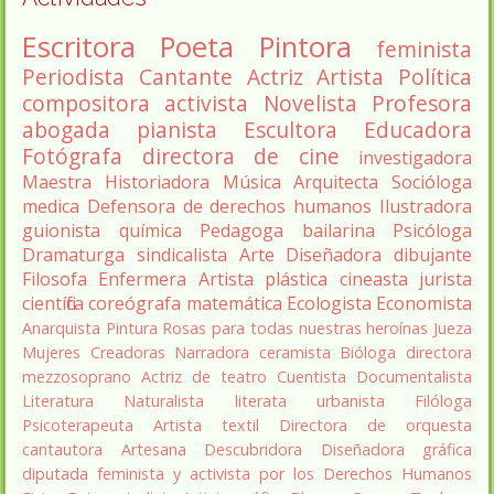
Escritora
Poeta
Pintora
feminista
Periodista
Cantante
Actriz
Artista
Política
compositora
activista
Novelista
Profesora
abogada
pianista
Escultora
Educadora
Fotógrafa
directora de cine
investigadora
Maestra
Historiadora
Música
Arquitecta
Socióloga
medica
Defensora de derechos humanos
Ilustradora
guionista
química
Pedagoga
bailarina
Psicóloga
Dramaturga
sindicalista
Arte
Diseñadora
dibujante
Filosofa
Enfermera
Artista plástica
cineasta
jurista
científica
coreógrafa
matemática
Ecologista
Economista
Anarquista
Pintura
Rosas para todas nuestras heroínas
Jueza
Mujeres Creadoras
Narradora
ceramista
Bióloga
directora
mezzosoprano
Actriz de teatro
Cuentista
Documentalista
Literatura
Naturalista
literata
urbanista
Filóloga
Psicoterapeuta
Artista textil
Directora de orquesta
cantautora
Artesana
Descubridora
Diseñadora gráfica
diputada
feminista y activista por los Derechos Humanos