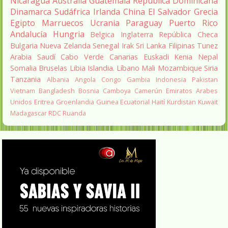
Nicaragua
Australia
Guatemala
República Dominicana
Dinamarca
Sudáfrica
Irlanda
China
El Salvador
Grecia
Egipto
Marruecos
Ucrania
Paraguay
Puerto Rico
Andalucía
Hungria
Belgica
Inglaterra
República Checa
Bulgaria
Nueva Zelanda
Senegal
Irak
Sri Lanka
Filipinas
Tunez
Arabia Saudí
Cabo Verde
Canarias
Euskadi
Kenia
Nepal
Somalia
Bruselas
Libia
Islandia.
Líbano
Mali
Mozambique
Siria
Tanzania
Albania
Angola
Congo
Gambia
Indonesia
Pakistan
Vietnam
Bangladesh
Bosnia
Camboya
Camerún
Emiratos Arabes
Unidos
Eritrea
Groenlandia
Guinea Ecuatorial
Haití
Kurdistan
Kuwait
Madagascar
RDC
Ruanda