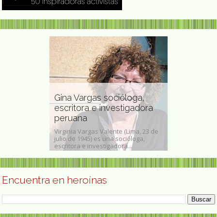
a tiradora
Gina Vargas socióloga,
Emmy Lou P
 en una
escritora e investigadora
pintora de
ta
peruana
grabadora
implificado :张山,
Virginia Vargas Valente (Lima, 23 de
Frida Kahlo y
山, pinyin : Zhāng
julio de 1945) es una socióloga,
Packard Emmy 
escritora e investigadora...
conocida como B
Encuentra en heroínas