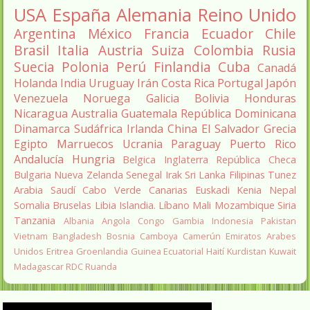
USA
España
Alemania
Reino Unido
Argentina
México
Francia
Ecuador
Chile
Brasil
Italia
Austria
Suiza
Colombia
Rusia
Suecia
Polonia
Perú
Finlandia
Cuba
Canadá
Holanda
India
Uruguay
Irán
Costa Rica
Portugal
Japón
Venezuela
Noruega
Galicia
Bolivia
Honduras
Nicaragua
Australia
Guatemala
República Dominicana
Dinamarca
Sudáfrica
Irlanda
China
El Salvador
Grecia
Egipto
Marruecos
Ucrania
Paraguay
Puerto Rico
Andalucía
Hungria
Belgica
Inglaterra
República Checa
Bulgaria
Nueva Zelanda
Senegal
Irak
Sri Lanka
Filipinas
Tunez
Arabia Saudí
Cabo Verde
Canarias
Euskadi
Kenia
Nepal
Somalia
Bruselas
Libia
Islandia.
Líbano
Mali
Mozambique
Siria
Tanzania
Albania
Angola
Congo
Gambia
Indonesia
Pakistan
Vietnam
Bangladesh
Bosnia
Camboya
Camerún
Emiratos Arabes
Unidos
Eritrea
Groenlandia
Guinea Ecuatorial
Haití
Kurdistan
Kuwait
Madagascar
RDC
Ruanda