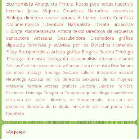
Economista
Anarquista
Pintura
Rosas para todas nuestras
heroínas
Jueza
Mujeres Creadoras
Narradora
ceramista
Bióloga
directora
mezzosoprano
Actriz de teatro
Cuentista
Documentalista
Literatura
Naturalista
literata
urbanista
Filóloga
Psicoterapeuta
Artista textil
Directora de orquesta
cantautora
Artesana
Descubridora
Diseñadora gráfica
diputada
feminista y activista por los Derechos Humanos
Fisica
Fotoperiodista
Artista gráfica
Blogera
Rapera
Teologa
Teóloga feminista
fotografa
psicoanálisis
Artesana alfarera
Artistas
Cantante y compositora
Compositora de música
Diseñadora
de moda
Ecologa
Geologa
Gestora cultural
Interprete musical
Neurologa
Activista por los derechos sexuales de las mujeres
Artesana herrera
Artistas graficas
Doctora Ciencias Políticas
Escritoras
Fisiologa
Terapeuta
Terapeuta quinesóloga
asambleista
directora de teatro.
directora de documentales
directora de
periódico
directora de tv
doula
intérprete de sitar
poeta Innu
toquillera
Paises