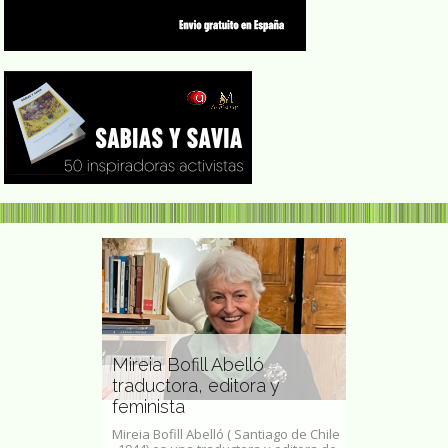
Mireia Bofill Abelló
Ana María
traductora, editora y
escultora, 
itora
feminista
grabadora 
3 de abril
Mireia Bofill Abelló ( Santiago de Chile
Ana María Pach