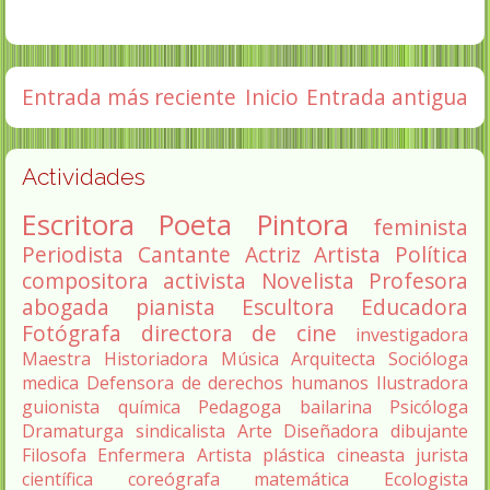
Entrada más reciente
Inicio
Entrada antigua
Actividades
Escritora
Poeta
Pintora
feminista
Periodista
Cantante
Actriz
Artista
Política
compositora
activista
Novelista
Profesora
abogada
pianista
Escultora
Educadora
Fotógrafa
directora de cine
investigadora
Maestra
Historiadora
Música
Arquitecta
Socióloga
medica
Defensora de derechos humanos
Ilustradora
guionista
química
Pedagoga
bailarina
Psicóloga
Dramaturga
sindicalista
Arte
Diseñadora
dibujante
Filosofa
Enfermera
Artista plástica
cineasta
jurista
científica
coreógrafa
matemática
Ecologista