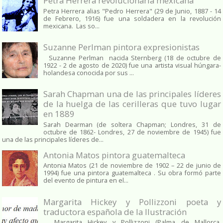
Petra Herrera revolucionaria mexicana
Petra Herrera alias "Pedro Herrera" (29 de Junio, 1887 - 14
de Febrero, 1916) fue una soldadera en la revolución
mexicana. Las so...
Suzanne Perlman pintora expresionistas
Suzanne Perlman nacida Sternberg (18 de octubre de
1922 - 2 de agosto de 2020) fue una artista visual húngara-
holandesa conocida por sus ...
Sarah Chapman una de las principales líderes
de la huelga de las cerilleras que tuvo lugar
en 1889
Sarah Dearman (de soltera Chapman; Londres, 31 de
octubre de 1862​- Londres, 27 de noviembre de 1945)​ fue
una de las principales líderes de...
Antonia Matos pintora guatemalteca
Antonia Matos (21 de noviembre de 1902 – 22 de junio de
1994) fue una pintora guatemalteca . Su obra formó parte
del evento de pintura en el...
Margarita Hickey y Pollizzoni poeta y
traductora española de la Ilustración
Margarita Hickey y Pollizzoni (Palma de Mallorca,