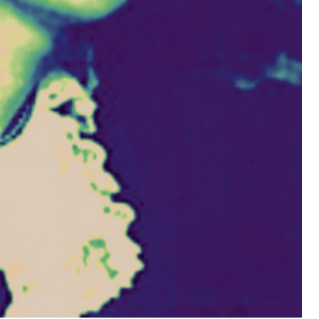
Beatriz Milhazes artista
Zsuzsanna Jak
brasileña
en salud públic
Beatriz Milhazes (Río de Janeiro,
Zsuzsanna Jakab (Ja
1960) es una artista brasileña,
nacida el 17 de mayo
conocida por su trabajo que...
una experta en salud 