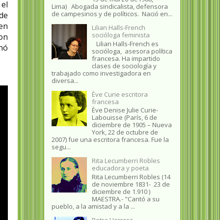
el
Lima) Abogada sindicalista, defensora
de campesinos y de políticos. Nació en...
ade
 en
Lilian Halls-French
socióloga feminista
con
Lilian Halls-French es
nó
socióloga, asesora política
francesa. Ha impartido
clases de sociología y
trabajado como investigadora en
diversa...
Ève Curie escritora
francesa
Ève Denise Julie Curie-
Labouisse (París, 6 de
diciembre de 1905 – Nueva
York, 22 de octubre de
2007) fue una escritora francesa. Fue la
segu...
Rita Lecumberri Robles
educadora y poeta
Rita Lecumberri Robles (14
de noviembre 1831- 23 de
diciembre de 1.910 )
MAESTRA.- "Cantó a su
pueblo, a la amistad y a la ...
Petra Herrera