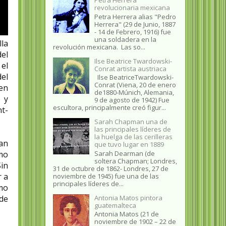
revolucionaria mexicana
Petra Herrera alias "Pedro
Herrera" (29 de Junio, 1887
- 14 de Febrero, 1916) fue
una soldadera en la
lla
revolución mexicana. Las so...
el
Ilse Beatrice Twardowski-
 el
Conrat artista austriaca
el
Ilse BeatriceTwardowski-
Conrat (Viena, 20 de enero
en
de1880-Múnich, Alemania,
 y
9 de agosto de 1942) Fue
escultora, principalmente creó figur...
nt-
Sarah Chapman una de
las principales líderes de
la huelga de las cerilleras
ban
que tuvo lugar en 1889
omo
Sarah Dearman (de
soltera Chapman; Londres,
in
31 de octubre de 1862​- Londres, 27 de
r a
noviembre de 1945)​ fue una de las
principales líderes de...
mo
de
Antonia Matos pintora
guatemalteca
Antonia Matos (21 de
noviembre de 1902 – 22 de