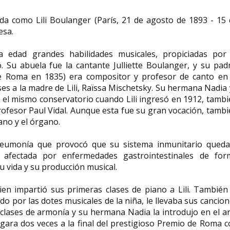
da como Lili Boulanger (París, 21 de agosto de 1893 - 15
esa.
 edad grandes habilidades musicales, propiciadas por 
 Su abuela fue la cantante Julliette Boulanger, y su pad
e Roma en 1835) era compositor y profesor de canto en 
ses a la madre de Lili, Raïssa Mischetsky. Su hermana Nadia
el mismo conservatorio cuando Lili ingresó en 1912, tambi
profesor Paul Vidal. Aunque esta fue su gran vocación, tamb
iano y el órgano.
 neumonía que provocó que su sistema inmunitario queda
 afectada por enfermedades gastrointestinales de for
u vida y su producción musical.
ien impartió sus primeras clases de piano a Lili. También
do por las dotes musicales de la niña, le llevaba sus cancio
a clases de armonía y su hermana Nadia la introdujo en el a
gara dos veces a la final del prestigioso Premio de Roma 