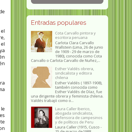
 de
Entradas populares
el
Cota Carvallo pintora y
re,
escritora peruana
Carlota Clara Carvallo
el
Wallstein (Lima, 26 de junio
 ya
de 1909 - 29 de marzo de
1980), conocida como Cota
én
Carvallo o Carlota Carvallo de Nuñez,...
ién
Esther Valdés obrera,
sindicalista y editora
chilena
ra
Esther Valdés ( 1897-1908),
también conocida como
ma
Esther Valdés de Díaz, fue
una dirigente obrera y feminista chilena.
Valdés trabajó como o...
 le
Laura Caller Iberico,
abogada sindicalista,
nes
defensora de campesinos
rte
y de políticos de Peru
Laura Caller (1915, Cusco -
con
15 de marzo de1988,