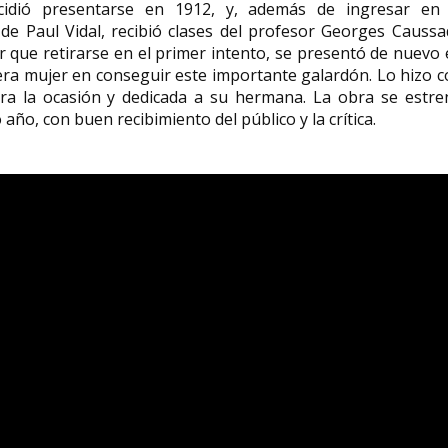
ecidió presentarse en 1912, y, además de ingresar en 
de Paul Vidal, recibió clases del profesor Georges Causs
 que retirarse en el primer intento, se presentó de nuevo
era mujer en conseguir este importante galardón. Lo hizo 
ra la ocasión y dedicada a su hermana. La obra se estre
ño, con buen recibimiento del público y la crítica.