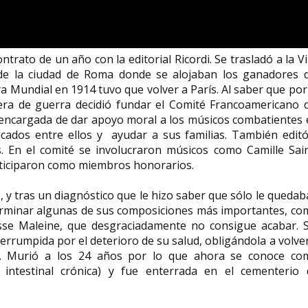
rato de un año con la editorial Ricordi. Se trasladó a la Vi
 de la ciudad de Roma donde se alojaban los ganadores d
ra Mundial en 1914 tuvo que volver a París. Al saber que por
ra de guerra decidió fundar el Comité Francoamericano d
 encargada de dar apoyo moral a los músicos combatientes 
ados entre ellos y ayudar a sus familias. También editó
s. En el comité se involucraron músicos como Camille Sai
articiparon como miembros honorarios.
y tras un diagnóstico que le hizo saber que sólo le queda
terminar algunas de sus composiciones más importantes, c
sse Maleine, que desgraciadamente no consigue acabar. S
errumpida por el deterioro de su salud, obligándola a volve
s. Murió a los 24 años por lo que ahora se conoce co
ntestinal crónica) y fue enterrada en el cementerio 