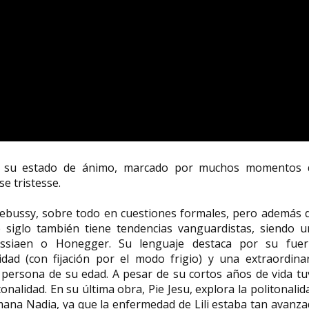
an su estado de ánimo, marcado por muchos momentos 
e tristesse.
Debussy, sobre todo en cuestiones formales, pero además 
de siglo también tiene tendencias vanguardistas, siendo u
ssiaen o Honegger. Su lenguaje destaca por su fuer
idad (con fijación por el modo frigio) y una extraordina
persona de su edad. A pesar de su cortos años de vida tu
nalidad. En su última obra, Pie Jesu, explora la politonalid
ana Nadia, ya que la enfermedad de Lili estaba tan avanz