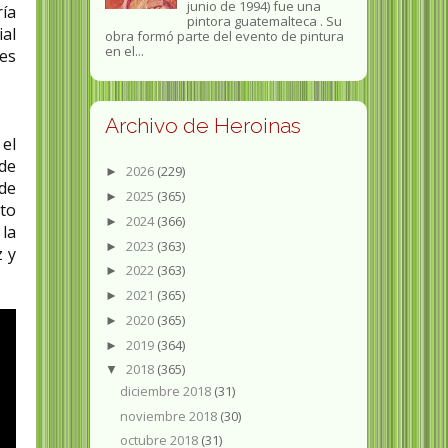
junio de 1994) fue una
ría
pintora guatemalteca . Su
al
obra formó parte del evento de pintura
en el...
es
Archivo de Heroinas
 el
 de
2026
(229)
►
 de
2025
(365)
►
cto
2024
(366)
►
 la
2023
(363)
►
z y
2022
(363)
►
2021
(365)
►
2020
(365)
►
2019
(364)
►
2018
(365)
▼
diciembre 2018
(31)
noviembre 2018
(30)
octubre 2018
(31)