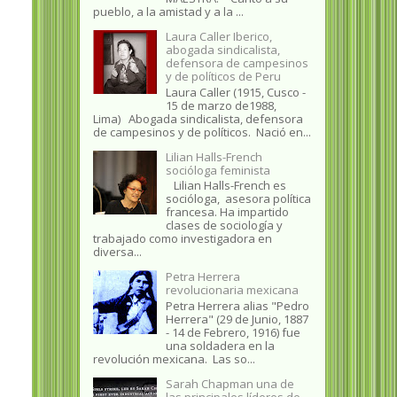
pueblo, a la amistad y a la ...
Laura Caller Iberico,
abogada sindicalista,
defensora de campesinos
y de políticos de Peru
Laura Caller (1915, Cusco -
15 de marzo de1988,
Lima) Abogada sindicalista, defensora
de campesinos y de políticos. Nació en...
Lilian Halls-French
socióloga feminista
Lilian Halls-French es
socióloga, asesora política
francesa. Ha impartido
clases de sociología y
trabajado como investigadora en
diversa...
Petra Herrera
revolucionaria mexicana
Petra Herrera alias "Pedro
Herrera" (29 de Junio, 1887
- 14 de Febrero, 1916) fue
una soldadera en la
revolución mexicana. Las so...
Sarah Chapman una de
las principales líderes de