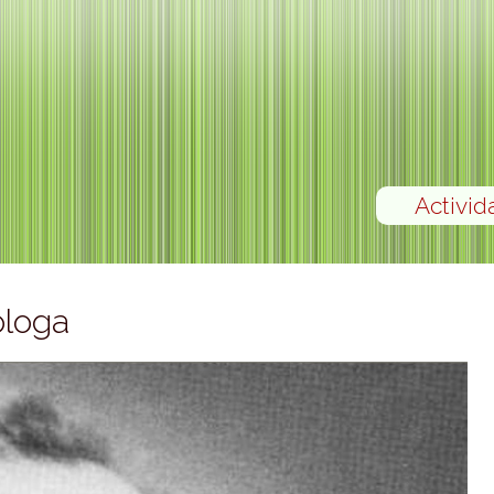
Activid
óloga