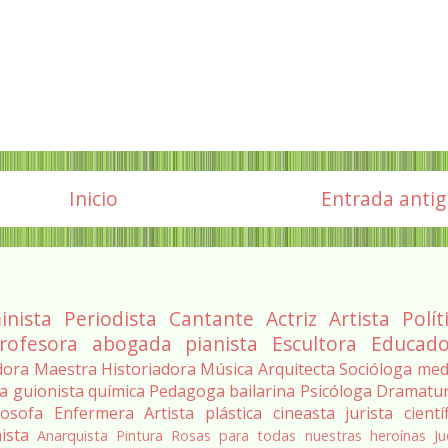
Inicio
Entrada anti
inista
Periodista
Cantante
Actriz
Artista
Polít
rofesora
abogada
pianista
Escultora
Educado
dora
Maestra
Historiadora
Música
Arquitecta
Socióloga
med
ra
guionista
química
Pedagoga
bailarina
Psicóloga
Dramatu
losofa
Enfermera
Artista plástica
cineasta
jurista
cientí
ista
Anarquista
Pintura
Rosas para todas nuestras heroínas
Ju