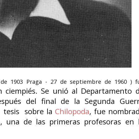
Jean Shinoda Bolen
Sarah Hijazi act
doctora en medicina,
lesbiana egipci
psiquiatra y escritora
Sarah Hegazi, tamb
Jean Shinoda Bolen (29 de junio de
como Hegazy o Higaz
1936, en Estados Unidos) es doctora
Toronto, 13 de junio d
en medicina, psiquiatra,...
una...
de 1903 Praga - 27 de septiembre de 1960 ) f
n ciempiés. Se unió al Departamento 
espués del final de la Segunda Guer
u tesis sobre la
Chilopoda
, fue nombra
, una de las primeras profesoras en 