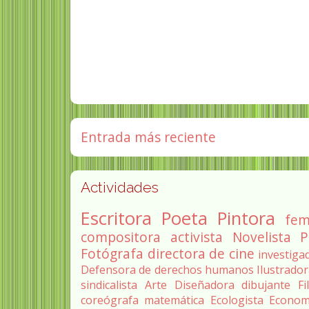
Entrada más reciente
Actividades
Escritora
Poeta
Pintora
fem
compositora
activista
Novelista
P
Fotógrafa
directora de cine
investiga
Defensora de derechos humanos
Ilustrado
sindicalista
Arte
Diseñadora
dibujante
Fi
coreógrafa
matemática
Ecologista
Econom