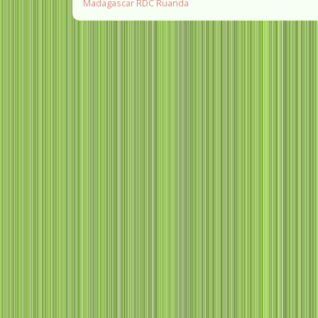
Madagascar
RDC
Ruanda