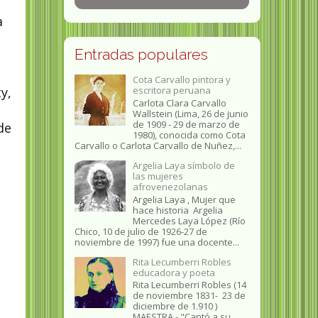
la
Entradas populares
Cota Carvallo pintora y
y,
escritora peruana
Carlota Clara Carvallo
Wallstein (Lima, 26 de junio
de 1909 - 29 de marzo de
de
1980), conocida como Cota
Carvallo o Carlota Carvallo de Nuñez,...
Argelia Laya símbolo de
las mujeres
afrovenezolanas
Argelia Laya , Mujer que
hace historia Argelia
Mercedes Laya López (Río
Chico, 10 de julio de 1926-27 de
noviembre de 1997) fue una docente...
Rita Lecumberri Robles
educadora y poeta
Rita Lecumberri Robles (14
de noviembre 1831- 23 de
diciembre de 1.910 )
MAESTRA.- "Cantó a su