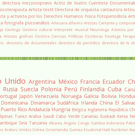
a
directora
mezzosoprano
Actriz de teatro
Cuentista
Documentali
sicoterapeuta
Artista textil
Directora de orquesta
cantautora
Artes
sta y activista por los Derechos Humanos
Fisica
Fotoperiodista
Art
ta
fotografa
psicoanálisis
Artesana alfarera
Artistas
Cantante y composi
ga
Geologa
Gestora cultural
Interprete musical
Neurologa
Activista por
a
Artistas graficas
Doctora Ciencias Políticas
Escritoras
Fisiologa
Terap
ro.
directora de documentales
directora de periódico
directora de tv
d
o Unido
Argentina
México
Francia
Ecuador
Ch
a
Rusia
Suecia
Polonia
Perú
Finlandia
Cuba
Can
ortugal
Japón
Venezuela
Noruega
Galicia
Bolivia
Hondu
 Dominicana
Dinamarca
Sudáfrica
Irlanda
China
El Salva
Puerto Rico
Andalucía
Hungria
Belgica
Inglaterra
República Ch
ilipinas
Tunez
Arabia Saudí
Cabo Verde
Canarias
Euskadi
Kenia
Ne
ambique
Siria
Tanzania
Albania
Angola
Congo
Gambia
Indonesia
Paki
os Arabes Unidos
Eritrea
Groenlandia
Guinea Ecuatorial
Haití
Kurdistan
Ku