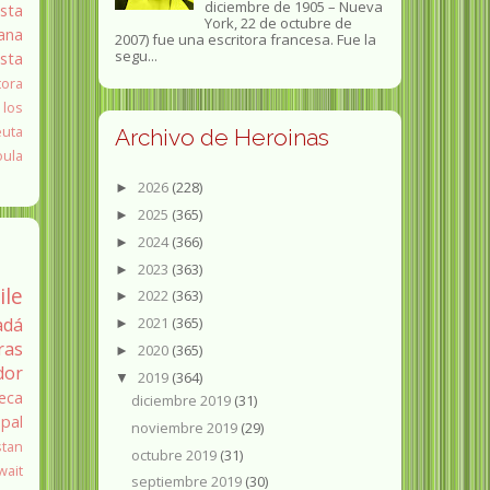
diciembre de 1905 – Nueva
sta
York, 22 de octubre de
ana
2007) fue una escritora francesa. Fue la
segu...
ista
tora
 los
euta
Archivo de Heroinas
oula
2026
(228)
►
2025
(365)
►
2024
(366)
►
2023
(363)
►
ile
2022
(363)
►
adá
2021
(365)
►
ras
2020
(365)
►
dor
2019
(364)
▼
eca
diciembre 2019
(31)
pal
noviembre 2019
(29)
stan
octubre 2019
(31)
wait
septiembre 2019
(30)