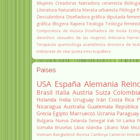
Mujeres Creadoras
Narradora
ceramista
Biólog
Literatura
Naturalista
literata
urbanista
Filóloga
P
Descubridora
Diseñadora gráfica
diputada
femini
gráfica
Blogera
Rapera
Teologa
Teóloga feminis
Compositora de música
Diseñadora de moda
Ecolo
derechos sexuales de las mujeres
Artesana herrer
Terapeuta quinesóloga
asambleista
directora de teat
intérprete de sitar
poeta Innu
toquillera
Paises
USA
España
Alemania
Rein
Brasil
Italia
Austria
Suiza
Colombi
Holanda
India
Uruguay
Irán
Costa Rica
P
Nicaragua
Australia
Guatemala
República
Grecia
Egipto
Marruecos
Ucrania
Paraguay
Bulgaria
Nueva Zelanda
Senegal
Irak
Sri Lanka
F
Somalia
Bruselas
Libia
Islandia.
Líbano
Mali
Moz
Vietnam
Bangladesh
Bosnia
Camboya
Camerún
Emirat