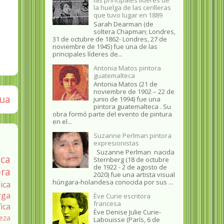
la huelga de las cerilleras
que tuvo lugar en 1889
Sarah Dearman (de
soltera Chapman; Londres,
31 de octubre de 1862​- Londres, 27 de
noviembre de 1945)​ fue una de las
principales líderes de...
Antonia Matos pintora
guatemalteca
Antonia Matos (21 de
noviembre de 1902 – 22 de
gua
junio de 1994) fue una
pintora guatemalteca . Su
obra formó parte del evento de pintura
en el...
Suzanne Perlman pintora
expresionistas
Suzanne Perlman nacida
ica
Sternberg (18 de octubre
de 1922 - 2 de agosto de
ra
2020) fue una artista visual
húngara-holandesa conocida por sus ...
ica
rga
Ève Curie escritora
francesa
fica
Ève Denise Julie Curie-
eza
Labouisse (París, 6 de