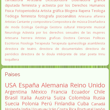
diputada
feminista y activista por los Derechos Humanos
Fisica
Fotoperiodista
Artista gráfica
Blogera
Rapera
Teologa
Teóloga feminista
fotografa
psicoanálisis
Artesana alfarera
Artistas
Cantante y compositora
Compositora de música
Diseñadora
de moda
Ecologa
Geologa
Gestora cultural
Interprete musical
Neurologa
Activista por los derechos sexuales de las mujeres
Artesana herrera
Artistas graficas
Doctora Ciencias Políticas
Escritoras
Fisiologa
Terapeuta
Terapeuta quinesóloga
asambleista
directora de teatro.
directora de documentales
directora de
periódico
directora de tv
doula
intérprete de sitar
poeta Innu
toquillera
Paises
USA
España
Alemania
Reino Unido
Argentina
México
Francia
Ecuador
Chile
Brasil
Italia
Austria
Suiza
Colombia
Rusia
Suecia
Polonia
Perú
Finlandia
Cuba
Canadá
Holanda
India
Uruguay
Irán
Costa Rica
Portugal
Japón