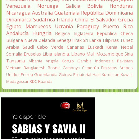
Venezuela
Noruega
Galicia
Bolivia
Honduras
Nicaragua
Australia
Guatemala
República Dominicana
Dinamarca
Sudáfrica
Irlanda
China
El Salvador
Grecia
Egipto
Marruecos
Ucrania
Paraguay
Puerto Rico
Andalucía
Hungria
Belgica
Inglaterra
República Checa
Bulgaria
Nueva Zelanda
Senegal
Irak
Sri Lanka
Filipinas
Tunez
Arabia Saudí
Cabo Verde
Canarias
Euskadi
Kenia
Nepal
Somalia
Bruselas
Libia
Islandia.
Líbano
Mali
Mozambique
Siria
Tanzania
Albania
Angola
Congo
Gambia
Indonesia
Pakistan
Vietnam
Bangladesh
Bosnia
Camboya
Camerún
Emiratos Arabes
Unidos
Eritrea
Groenlandia
Guinea Ecuatorial
Haití
Kurdistan
Kuwait
Madagascar
RDC
Ruanda