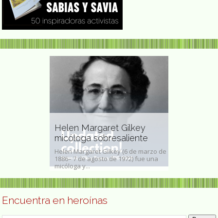
astro
Helen Margaret Gilkey
ora
micóloga sobresaliente
Alicia Paz a
(Serrada,
Helen Margaret Gilkey (6 de marzo de
Alicia Paz es u
 de 1911 - 1998)
1886– 7 de agosto de 1972) fue una
Londres que tr
ntora...
micóloga y...
internacional. N
Encuentra en heroínas