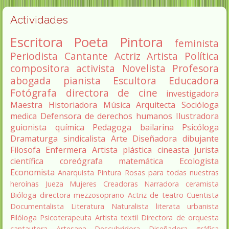
Actividades
Escritora
Poeta
Pintora
feminista
Periodista
Cantante
Actriz
Artista
Política
compositora
activista
Novelista
Profesora
abogada
pianista
Escultora
Educadora
Fotógrafa
directora de cine
investigadora
Maestra
Historiadora
Música
Arquitecta
Socióloga
medica
Defensora de derechos humanos
Ilustradora
guionista
química
Pedagoga
bailarina
Psicóloga
Dramaturga
sindicalista
Arte
Diseñadora
dibujante
Filosofa
Enfermera
Artista plástica
cineasta
jurista
científica
coreógrafa
matemática
Ecologista
Economista
Anarquista
Pintura
Rosas para todas nuestras
heroínas
Jueza
Mujeres Creadoras
Narradora
ceramista
Bióloga
directora
mezzosoprano
Actriz de teatro
Cuentista
Documentalista
Literatura
Naturalista
literata
urbanista
Filóloga
Psicoterapeuta
Artista textil
Directora de orquesta
cantautora
Artesana
Descubridora
Diseñadora gráfica