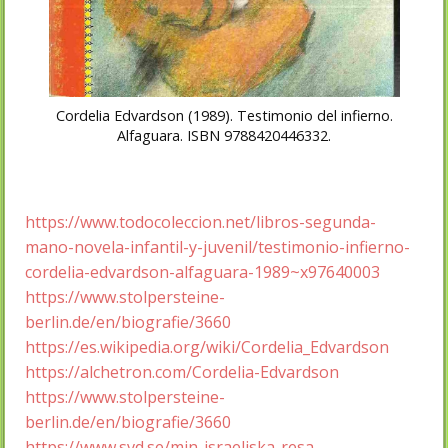
Cordelia Edvardson (1989). Testimonio del infierno.
Alfaguara. ISBN 9788420446332.
https://www.todocoleccion.net/libros-segunda-
mano-novela-infantil-y-juvenil/testimonio-infierno-
cordelia-edvardson-alfaguara-1989~x97640003
https://www.stolpersteine-
berlin.de/en/biografie/3660
https://es.wikipedia.org/wiki/Cordelia_Edvardson
https://alchetron.com/Cordelia-Edvardson
https://www.stolpersteine-
berlin.de/en/biografie/3660
https://www.svd.se/min-israeliska-resa