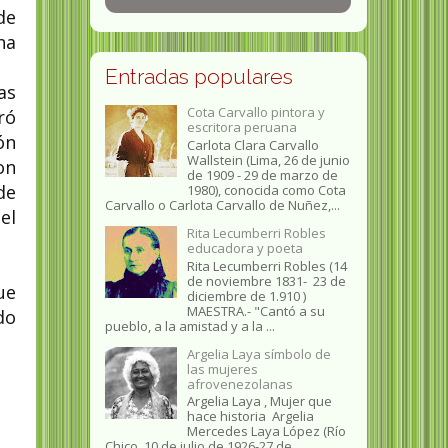
de
na
Entradas populares
as
Cota Carvallo pintora y
ró
escritora peruana
ón
Carlota Clara Carvallo
Wallstein (Lima, 26 de junio
on
de 1909 - 29 de marzo de
de
1980), conocida como Cota
Carvallo o Carlota Carvallo de Nuñez,...
el
Rita Lecumberri Robles
educadora y poeta
Rita Lecumberri Robles (14
de noviembre 1831- 23 de
ue
diciembre de 1.910 )
MAESTRA.- "Cantó a su
do
pueblo, a la amistad y a la ...
Argelia Laya símbolo de
las mujeres
afrovenezolanas
Argelia Laya , Mujer que
hace historia Argelia
Mercedes Laya López (Río
Chico, 10 de julio de 1926-27 de