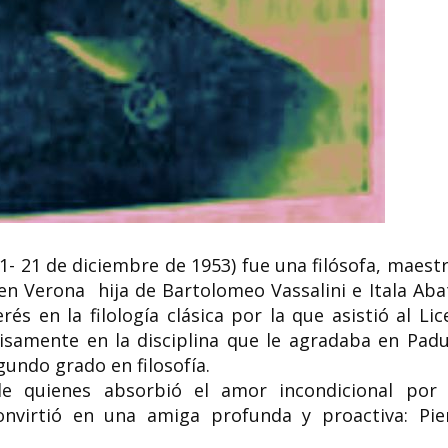
Tatiana Shchep
Kupernik escrit
dramaturga, po
traductora rusa
Marion Oblitas Roig
Tatiana Lvovna Shch
periodista
Kupernik ( ruso : Та
Marion Oblitas Roig (12 de enero
Ще́пкина-Купе́рник ,
de 1943- Santa Cruz 19 de junio de...
OS...
91- 21 de diciembre de 1953)
fue una filósofa, maestr
 en Verona hija de Bartolomeo Vassalini e Itala Abat
s en la filología clásica por la que asistió al Lic
cisamente en la disciplina que le agradaba en Padu
undo grado en filosofía.
e quienes absorbió el amor incondicional por 
convirtió en una amiga profunda y proactiva: Pie