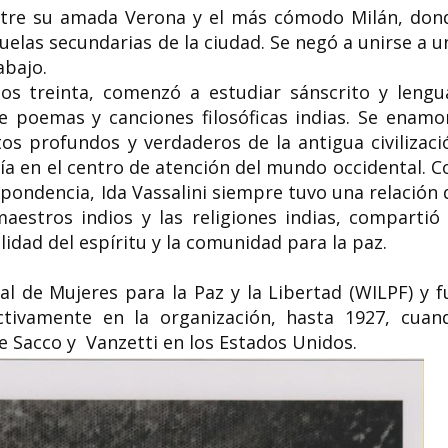
 entre su amada Verona y el más cómodo Milán, don
elas secundarias de la ciudad. Se negó a unirse a u
abajo.
os treinta, comenzó a estudiar sánscrito y lengu
de poemas y canciones filosóficas indias. Se enamo
os profundos y verdaderos de la antigua civilizaci
ía en el centro de atención del mundo occidental. C
pondencia, Ida Vassalini siempre tuvo una relación 
estros indios y las religiones indias, compartió 
lidad del espíritu y la comunidad para la paz.
al de Mujeres para la Paz y la Libertad (WILPF) y f
activamente en la organización, hasta 1927, cuan
de Sacco y Vanzetti en los Estados Unidos.