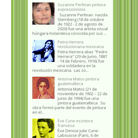
Suzanne Perlman pintora
expresionistas
Suzanne Perlman nacida
Sternberg (18 de octubre
de 1922 - 2 de agosto de
2020) fue una artista visual
húngara-holandesa conocida por sus ...
Petra Herrera
revolucionaria mexicana
Petra Herrera alias "Pedro
Herrera" (29 de Junio, 1887
- 14 de Febrero, 1916) fue
una soldadera en la
revolución mexicana. Las so...
Antonia Matos pintora
guatemalteca
Antonia Matos (21 de
noviembre de 1902 – 22 de
junio de 1994) fue una
pintora guatemalteca . Su
obra formó parte del evento de pintura
en el...
Ève Curie escritora
francesa
Ève Denise Julie Curie-
Labouisse (París, 6 de