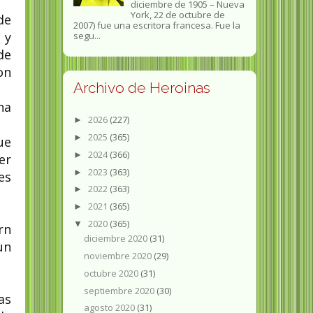
diciembre de 1905 – Nueva
York, 22 de octubre de
de
2007) fue una escritora francesa. Fue la
 y
segu...
de
on
Archivo de Heroinas
na
2026
(227)
►
2025
(365)
►
ue
2024
(366)
►
er
2023
(363)
►
es
2022
(363)
►
2021
(365)
►
2020
(365)
▼
rn
diciembre 2020
(31)
un
noviembre 2020
(29)
octubre 2020
(31)
septiembre 2020
(30)
as
agosto 2020
(31)