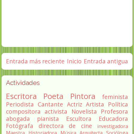
Entrada más reciente
Inicio
Entrada antigua
Actividades
Escritora
Poeta
Pintora
feminista
Periodista
Cantante
Actriz
Artista
Política
compositora
activista
Novelista
Profesora
abogada
pianista
Escultora
Educadora
Fotógrafa
directora de cine
investigadora
Maestra
Historiadora
Música
Arquitecta
Socióloga