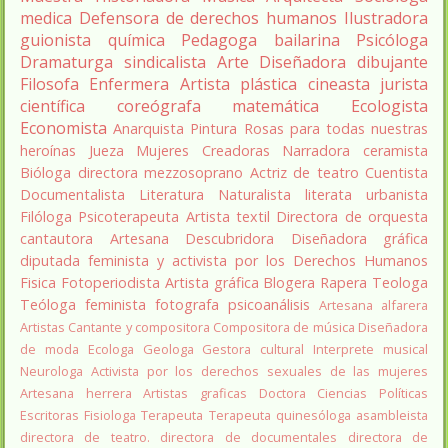
medica
Defensora de derechos humanos
Ilustradora
guionista
química
Pedagoga
bailarina
Psicóloga
Dramaturga
sindicalista
Arte
Diseñadora
dibujante
Filosofa
Enfermera
Artista plástica
cineasta
jurista
científica
coreógrafa
matemática
Ecologista
Economista
Anarquista
Pintura
Rosas para todas nuestras
heroínas
Jueza
Mujeres Creadoras
Narradora
ceramista
Bióloga
directora
mezzosoprano
Actriz de teatro
Cuentista
Documentalista
Literatura
Naturalista
literata
urbanista
Filóloga
Psicoterapeuta
Artista textil
Directora de orquesta
cantautora
Artesana
Descubridora
Diseñadora gráfica
diputada
feminista y activista por los Derechos Humanos
Fisica
Fotoperiodista
Artista gráfica
Blogera
Rapera
Teologa
Teóloga feminista
fotografa
psicoanálisis
Artesana alfarera
Artistas
Cantante y compositora
Compositora de música
Diseñadora
de moda
Ecologa
Geologa
Gestora cultural
Interprete musical
Neurologa
Activista por los derechos sexuales de las mujeres
Artesana herrera
Artistas graficas
Doctora Ciencias Políticas
Escritoras
Fisiologa
Terapeuta
Terapeuta quinesóloga
asambleista
directora de teatro.
directora de documentales
directora de