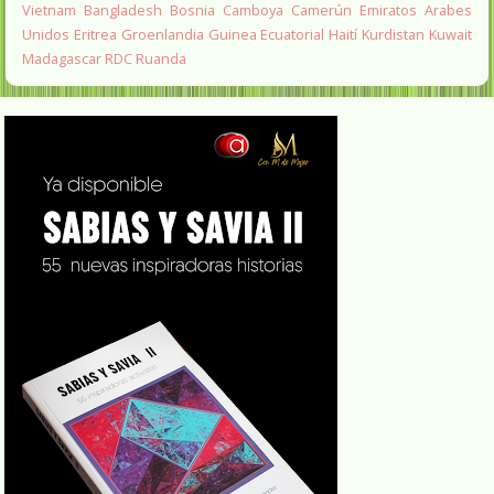
Vietnam
Bangladesh
Bosnia
Camboya
Camerún
Emiratos Arabes
Unidos
Eritrea
Groenlandia
Guinea Ecuatorial
Haití
Kurdistan
Kuwait
Madagascar
RDC
Ruanda