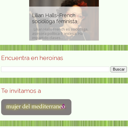
eló,
vensbruck y
n la vida y
Lilian Halls-French
Germania P
ntes
socióloga feminista
escultora 
tolpersteine
Lilian Halls-French es socióloga,
Germania Paz y
a en Calle de
asesora política francesa. Ha
2002) fue una a
impartido clases...
renovación de l
Encuentra en heroínas
Te invitamos a