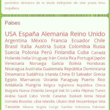
periódico
directora de tv
doula
intérprete de sitar
poeta Innu
toquillera
Paises
USA
España
Alemania
Reino Unido
Argentina
México
Francia
Ecuador
Chile
Brasil
Italia
Austria
Suiza
Colombia
Rusia
Suecia
Polonia
Perú
Finlandia
Cuba
Canadá
Holanda
India
Uruguay
Irán
Costa Rica
Portugal
Japón
Venezuela
Noruega
Galicia
Bolivia
Honduras
Nicaragua
Australia
Guatemala
República Dominicana
Dinamarca
Sudáfrica
Irlanda
China
El Salvador
Grecia
Egipto
Marruecos
Ucrania
Paraguay
Puerto Rico
Andalucía
Hungria
Belgica
Inglaterra
República Checa
Bulgaria
Nueva Zelanda
Senegal
Irak
Sri Lanka
Filipinas
Tunez
Arabia Saudí
Cabo Verde
Canarias
Euskadi
Kenia
Nepal
Somalia
Bruselas
Libia
Islandia.
Líbano
Mali
Mozambique
Siria
Tanzania
Albania
Angola
Congo
Gambia
Indonesia
Pakistan