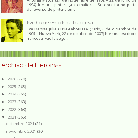
Antonia Matos (21 de noviembre de 1902 – 22 de junio de
1994) fue una pintora guatemalteca . Su obra formó parte
del evento de pintura en el...
Ève Curie escritora francesa
Ève Denise Julie Curie-Labouisse (París, 6 de diciembre de
1905 – Nueva York, 22 de octubre de 2007) fue una escritora
francesa. Fue la segu...
Archivo de Heroinas
2026
(228)
►
2025
(365)
►
2024
(366)
►
2023
(363)
►
2022
(363)
►
2021
(365)
▼
diciembre 2021
(31)
noviembre 2021
(30)