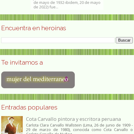
ulio 2013 Marie
de mayo de 1932-ibidem, 20 de mayo
agosto de 1910
..
de 2022)​ fue...
México — 30 de 
Encuentra en heroínas
Te invitamos a
Entradas populares
Cota Carvallo pintora y escritora peruana
Carlota Clara Carvallo Wallstein (Lima, 26 de junio de 1909 -
29 de marzo de 1980), conocida como Cota Carvallo o