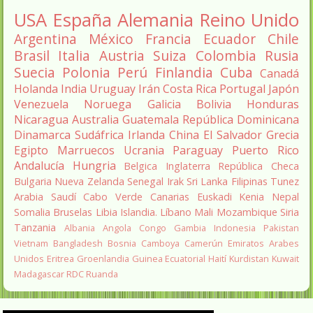
USA
España
Alemania
Reino Unido
Argentina
México
Francia
Ecuador
Chile
Brasil
Italia
Austria
Suiza
Colombia
Rusia
Suecia
Polonia
Perú
Finlandia
Cuba
Canadá
Holanda
India
Uruguay
Irán
Costa Rica
Portugal
Japón
Venezuela
Noruega
Galicia
Bolivia
Honduras
Nicaragua
Australia
Guatemala
República Dominicana
Dinamarca
Sudáfrica
Irlanda
China
El Salvador
Grecia
Egipto
Marruecos
Ucrania
Paraguay
Puerto Rico
Andalucía
Hungria
Belgica
Inglaterra
República Checa
Bulgaria
Nueva Zelanda
Senegal
Irak
Sri Lanka
Filipinas
Tunez
Arabia Saudí
Cabo Verde
Canarias
Euskadi
Kenia
Nepal
Somalia
Bruselas
Libia
Islandia.
Líbano
Mali
Mozambique
Siria
Tanzania
Albania
Angola
Congo
Gambia
Indonesia
Pakistan
Vietnam
Bangladesh
Bosnia
Camboya
Camerún
Emiratos Arabes
Unidos
Eritrea
Groenlandia
Guinea Ecuatorial
Haití
Kurdistan
Kuwait
Madagascar
RDC
Ruanda