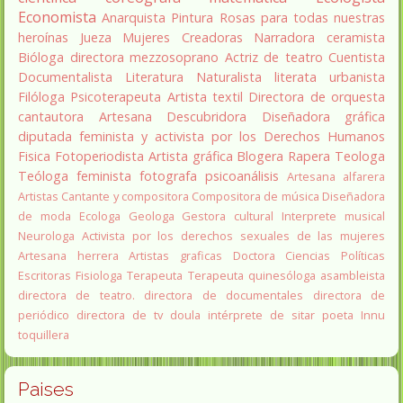
Economista
Anarquista
Pintura
Rosas para todas nuestras
heroínas
Jueza
Mujeres Creadoras
Narradora
ceramista
Bióloga
directora
mezzosoprano
Actriz de teatro
Cuentista
Documentalista
Literatura
Naturalista
literata
urbanista
Filóloga
Psicoterapeuta
Artista textil
Directora de orquesta
cantautora
Artesana
Descubridora
Diseñadora gráfica
diputada
feminista y activista por los Derechos Humanos
Fisica
Fotoperiodista
Artista gráfica
Blogera
Rapera
Teologa
Teóloga feminista
fotografa
psicoanálisis
Artesana alfarera
Artistas
Cantante y compositora
Compositora de música
Diseñadora
de moda
Ecologa
Geologa
Gestora cultural
Interprete musical
Neurologa
Activista por los derechos sexuales de las mujeres
Artesana herrera
Artistas graficas
Doctora Ciencias Políticas
Escritoras
Fisiologa
Terapeuta
Terapeuta quinesóloga
asambleista
directora de teatro.
directora de documentales
directora de
periódico
directora de tv
doula
intérprete de sitar
poeta Innu
toquillera
Paises