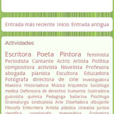
Entrada más reciente
Inicio
Entrada antigua
Actividades
Escritora
Poeta
Pintora
feminista
Periodista
Cantante
Actriz
Artista
Política
compositora
activista
Novelista
Profesora
abogada
pianista
Escultora
Educadora
Fotógrafa
directora de cine
investigadora
Maestra
Historiadora
Música
Arquitecta
Socióloga
medica
Defensora de derechos humanos
Ilustradora
guionista
química
Pedagoga
bailarina
Psicóloga
Dramaturga
sindicalista
Arte
Diseñadora
dibujante
Filosofa
Enfermera
Artista plástica
cineasta
jurista
científica
coreógrafa
matemática
Ecologista