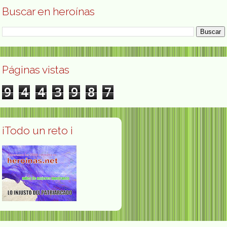
Buscar en heroínas
Páginas vistas
9
4
4
3
9
8
7
¡Todo un reto ¡