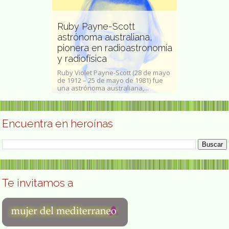
Ruby Payne-Scott
astrónoma australiana,
 Nozal
pionera en radioastronomía
ola
y radiofísica
María Mart
 (Santa Cristina
Ruby Violet Payne-Scott (28 de mayo
María Montoya
ra, 28 de abril
de 1912 – 25 de mayo de 1981) fue
nacimiento Ma
una astrónoma australiana,...
Martinez ( San 
Encuentra en heroínas
Te invitamos a