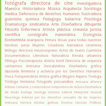
Fotógrafa
directora de cine
investigadora
Maestra
Historiadora
Música
Arquitecta
Socióloga
medica
Defensora de derechos humanos
Ilustradora
guionista
química
Pedagoga
bailarina
Psicóloga
Dramaturga
sindicalista
Arte
Diseñadora
dibujante
Filosofa
Enfermera
Artista plástica
cineasta
jurista
científica
coreógrafa
matemática
Ecologista
Economista
Anarquista
Pintura
Rosas para todas nuestras
heroínas
Jueza
Mujeres Creadoras
Narradora
ceramista
Bióloga
directora
mezzosoprano
Actriz de teatro
Cuentista
Documentalista
Literatura
Naturalista
literata
urbanista
Filóloga
Psicoterapeuta
Artista textil
Directora de orquesta
cantautora
Artesana
Descubridora
Diseñadora gráfica
diputada
feminista y activista por los Derechos Humanos
Fisica
Fotoperiodista
Artista gráfica
Blogera
Rapera
Teologa
Teóloga feminista
fotografa
psicoanálisis
Artesana alfarera
Artistas
Cantante y compositora
Compositora de música
Diseñadora
de moda
Ecologa
Geologa
Gestora cultural
Interprete musical
Neurologa
Activista por los derechos sexuales de las mujeres
Artesana herrera
Artistas graficas
Doctora Ciencias Políticas