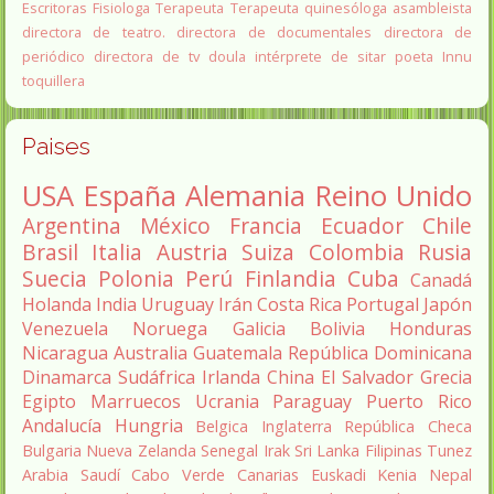
Escritoras
Fisiologa
Terapeuta
Terapeuta quinesóloga
asambleista
directora de teatro.
directora de documentales
directora de
periódico
directora de tv
doula
intérprete de sitar
poeta Innu
toquillera
Paises
USA
España
Alemania
Reino Unido
Argentina
México
Francia
Ecuador
Chile
Brasil
Italia
Austria
Suiza
Colombia
Rusia
Suecia
Polonia
Perú
Finlandia
Cuba
Canadá
Holanda
India
Uruguay
Irán
Costa Rica
Portugal
Japón
Venezuela
Noruega
Galicia
Bolivia
Honduras
Nicaragua
Australia
Guatemala
República Dominicana
Dinamarca
Sudáfrica
Irlanda
China
El Salvador
Grecia
Egipto
Marruecos
Ucrania
Paraguay
Puerto Rico
Andalucía
Hungria
Belgica
Inglaterra
República Checa
Bulgaria
Nueva Zelanda
Senegal
Irak
Sri Lanka
Filipinas
Tunez
Arabia Saudí
Cabo Verde
Canarias
Euskadi
Kenia
Nepal