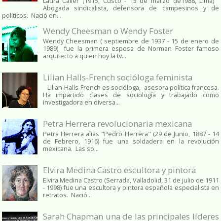
Laura Caller (1915, Cusco - 15 de marzo de1988, Lima)
Abogada sindicalista, defensora de campesinos y de
políticos. Nació en...
Wendy Cheesman o Wendy Foster
Wendy Cheesman ( septiembre de 1937 - 15 de enero de
1989) fue la primera esposa de Norman Foster famoso
arquitecto a quien hoy la tv...
Lilian Halls-French socióloga feminista
Lilian Halls-French es socióloga, asesora política francesa.
Ha impartido clases de sociología y trabajado como
investigadora en diversa...
Petra Herrera revolucionaria mexicana
Petra Herrera alias "Pedro Herrera" (29 de Junio, 1887 - 14
de Febrero, 1916) fue una soldadera en la revolución
mexicana. Las so...
Elvira Medina Castro escultora y pintora
Elvira Medina Castro (Serrada, Valladolid, 31 de julio de 1911
- 1998) fue una escultora y pintora española especialista en
retratos. Nació...
Sarah Chapman una de las principales líderes