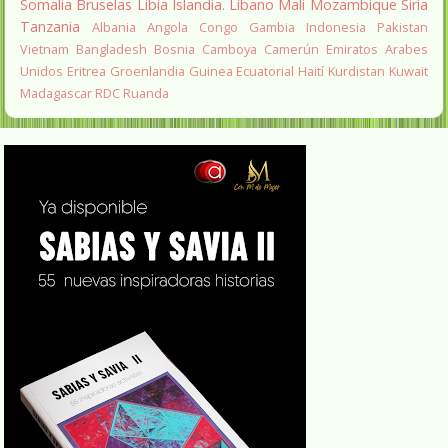
Somalia
Bruselas
Libia
Islandia.
Líbano
Mali
Mozambique
Siria
Tanzania
Albania
Angola
Congo
Gambia
Indonesia
Pakistan
Vietnam
Bangladesh
Bosnia
Camboya
Camerún
Emiratos Arabes
Unidos
Eritrea
Groenlandia
Guinea Ecuatorial
Haití
Kurdistan
Kuwait
Madagascar
RDC
Ruanda