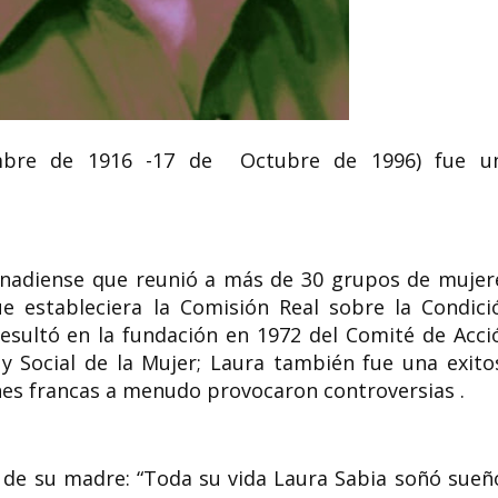
Rosaura Revueltas actriz
de cine y teatro, bailarina y
Amalie Seidl pol
escritora mexicana
feminista austr
iembre de 1916 -17 de Octubre de 1996) fue u
Rosaura Revueltas Sánchez (6 de
Amalie Seidel (Viena
agosto de 1910, Lerdo, Durango,
de 1876 - 11 de mayo
México — 30 de abril de 1996,...
una política socialde
 canadiense que reunió a más de 30 grupos de mujer
 estableciera la Comisión Real sobre la Condici
 resultó en la fundación en 1972 del Comité de Acci
 y Social de la Mujer; Laura también fue una exito
nes francas a menudo provocaron controversias .
o de su madre: “Toda su vida Laura Sabia soñó sueñ