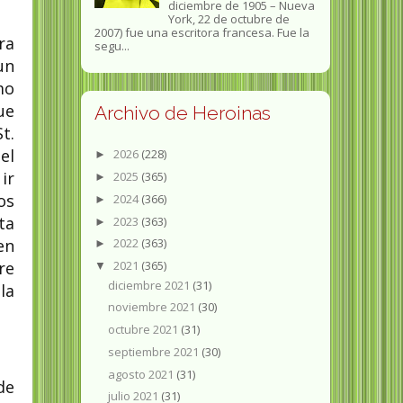
diciembre de 1905 – Nueva
York, 22 de octubre de
2007) fue una escritora francesa. Fue la
ra
segu...
un
mo
ue
Archivo de Heroinas
t.
el
2026
(228)
►
ir
2025
(365)
►
os
2024
(366)
►
ta
2023
(363)
►
en
2022
(363)
►
2021
(365)
re
▼
diciembre 2021
(31)
la
noviembre 2021
(30)
octubre 2021
(31)
septiembre 2021
(30)
agosto 2021
(31)
de
julio 2021
(31)