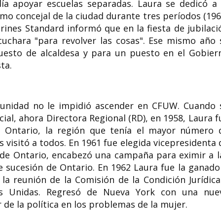
ía apoyar escuelas separadas. Laura se dedicó a 
mo concejal de la ciudad durante tres períodos (196
arines Standard informó que en la fiesta de jubilaci
 cuchara "para revolver las cosas". Ese mismo año 
puesto de alcaldesa y para un puesto en el Gobier
ta.
munidad no le impidió ascender en CFUW. Cuando 
cial, ahora Directora Regional (RD), en 1958, Laura f
n Ontario, la región que tenía el mayor número 
 visitó a todos. En 1961 fue elegida vicepresidenta 
de Ontario, encabezó una campaña para eximir a l
e sucesión de Ontario. En 1962 Laura fue la ganado
 la reunión de la Comisión de la Condición Jurídica
es Unidas. Regresó de Nueva York con una nue
 de la política en los problemas de la mujer.