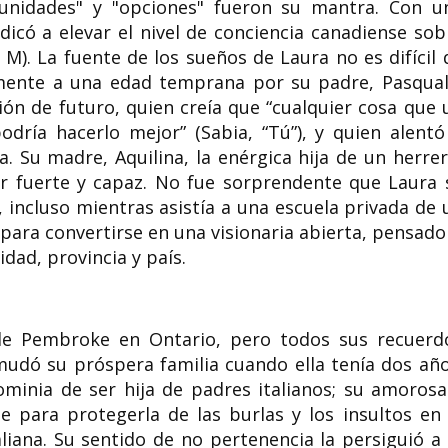
tunidades" y "opciones" fueron su mantra. Con u
icó a elevar el nivel de conciencia canadiense sob
, M). La fuente de los sueños de Laura no es difícil 
 mente a una edad temprana por su padre, Pasqual
isión de futuro, quien creía que “cualquier cosa que 
ría hacerlo mejor” (Sabia, “Tú”), y quien alentó
. Su madre, Aquilina, la enérgica hija de un herrer
r fuerte y capaz. No fue sorprendente que Laura 
 incluso mientras asistía a una escuela privada de 
para convertirse en una visionaria abierta, pensado
dad, provincia y país.
de Pembroke en Ontario, pero todos sus recuerd
dó su próspera familia cuando ella tenía dos año
nominia de ser hija de padres italianos; su amorosa
e para protegerla de las burlas y los insultos en 
taliana. Su sentido de no pertenencia la persiguió a 