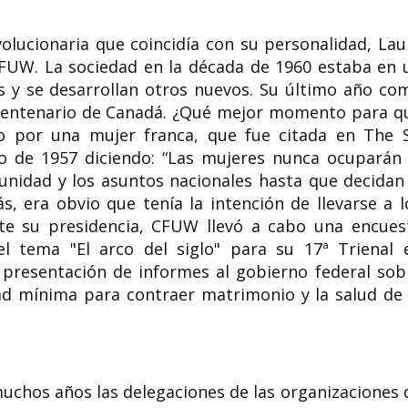
olucionaria que coincidía con su personalidad, Lau
CFUW. La sociedad en la década de 1960 estaba en 
es y se desarrollan otros nuevos. Su último año co
 centenario de Canadá. ¿Qué mejor momento para q
o por una mujer franca, que fue citada en The S
o de 1957 diciendo: “Las mujeres nunca ocuparán 
unidad y los asuntos nacionales hasta que decidan 
s, era obvio que tenía la intención de llevarse a l
e su presidencia, CFUW llevó a cabo una encues
el tema "El arco del siglo" para su 17ª Trienal 
a presentación de informes al gobierno federal sob
dad mínima para contraer matrimonio y la salud de 
uchos años las delegaciones de las organizaciones 