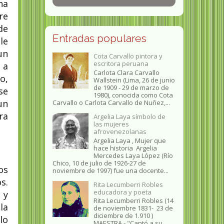
na
re
de
Entradas populares
le
un
Cota Carvallo pintora y
escritora peruana
 a
Carlota Clara Carvallo
o,
Wallstein (Lima, 26 de junio
de 1909 - 29 de marzo de
se
1980), conocida como Cota
un
Carvallo o Carlota Carvallo de Nuñez,...
ra
Argelia Laya símbolo de
las mujeres
afrovenezolanas
Argelia Laya , Mujer que
hace historia Argelia
Mercedes Laya López (Río
Chico, 10 de julio de 1926-27 de
os
noviembre de 1997) fue una docente...
s.
Rita Lecumberri Robles
educadora y poeta
 y
Rita Lecumberri Robles (14
la
de noviembre 1831- 23 de
diciembre de 1.910 )
lo
MAESTRA.- "Cantó a su