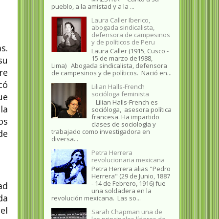
pueblo, a la amistad y a la ...
Laura Caller Iberico,
abogada sindicalista,
defensora de campesinos
y de políticos de Peru
s.
Laura Caller (1915, Cusco -
15 de marzo de1988,
su
Lima) Abogada sindicalista, defensora
re
de campesinos y de políticos. Nació en...
có
Lilian Halls-French
socióloga feminista
ue
Lilian Halls-French es
la
socióloga, asesora política
francesa. Ha impartido
os
clases de sociología y
trabajado como investigadora en
de
diversa...
Petra Herrera
revolucionaria mexicana
Petra Herrera alias "Pedro
Herrera" (29 de Junio, 1887
- 14 de Febrero, 1916) fue
ad
una soldadera en la
da
revolución mexicana. Las so...
el
Sarah Chapman una de
las principales líderes de