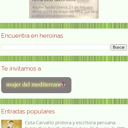
 C.,
Amalie Seidel (Viena, 21 de febrero
Lilian Halls-French es so
de 1876 - 11 de mayo de 1952) fue una
asesora política francesa
política socialdemócrata...
impartido clases...
Encuentra en heroínas
Te invitamos a
Entradas populares
Cota Carvallo pintora y escritora peruana