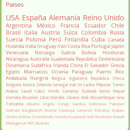
Paises
USA
España
Alemania
Reino Unido
Argentina
México
Francia
Ecuador
Chile
Brasil
Italia
Austria
Suiza
Colombia
Rusia
Suecia
Polonia
Perú
Finlandia
Cuba
Canadá
Holanda
India
Uruguay
Irán
Costa Rica
Portugal
Japón
Venezuela
Noruega
Galicia
Bolivia
Honduras
Nicaragua
Australia
Guatemala
República Dominicana
Dinamarca
Sudáfrica
Irlanda
China
El Salvador
Grecia
Egipto
Marruecos
Ucrania
Paraguay
Puerto Rico
Andalucía
Hungria
Belgica
Inglaterra
República Checa
Bulgaria
Nueva Zelanda
Senegal
Irak
Sri Lanka
Filipinas
Tunez
Arabia Saudí
Cabo Verde
Canarias
Euskadi
Kenia
Nepal
Somalia
Bruselas
Libia
Islandia.
Líbano
Mali
Mozambique
Siria
Tanzania
Albania
Angola
Congo
Gambia
Indonesia
Pakistan
Vietnam
Bangladesh
Bosnia
Camboya
Camerún
Emiratos Arabes
Unidos
Eritrea
Groenlandia
Guinea Ecuatorial
Haití
Kurdistan
Kuwait
Madagascar
RDC
Ruanda