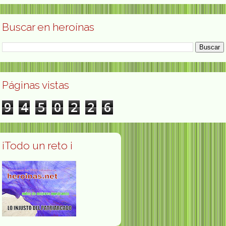
Buscar en heroínas
Páginas vistas
9
4
5
0
2
2
6
¡Todo un reto ¡