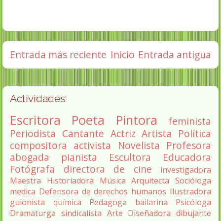
Entrada más reciente
Inicio
Entrada antigua
Actividades
Escritora
Poeta
Pintora
feminista
Periodista
Cantante
Actriz
Artista
Política
compositora
activista
Novelista
Profesora
abogada
pianista
Escultora
Educadora
Fotógrafa
directora de cine
investigadora
Maestra
Historiadora
Música
Arquitecta
Socióloga
medica
Defensora de derechos humanos
Ilustradora
guionista
química
Pedagoga
bailarina
Psicóloga
Dramaturga
sindicalista
Arte
Diseñadora
dibujante