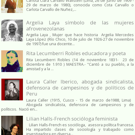
Carlota Clara Carvallo Wallstein (Lima, 26 de junio de 1909 -
29 de marzo de 1980), conocida como Cota Carvallo o
Carlota Carvallo de Nuñez,...
Argelia Laya símbolo de las mujeres
afrovenezolanas
Argelia Laya , Mujer que hace historia Argelia Mercedes
Laya López (Río Chico, 10 de julio de 1926-27 de noviembre
de 1997) fue una docente...
Rita Lecumberri Robles educadora y poeta
Rita Lecumberri Robles (14 de noviembre 1831- 23 de
diciembre de 1.910 ) MAESTRA.- "Cantó a su pueblo, a la
amistad y a la ...
Laura Caller Iberico, abogada sindicalista,
defensora de campesinos y de políticos de
Peru
Laura Caller (1915, Cusco - 15 de marzo de1988, Lima)
Abogada sindicalista, defensora de campesinos y de
políticos. Nació en...
Lilian Halls-French socióloga feminista
Lilian Halls-French es socióloga, asesora política francesa.
Ha impartido clases de sociología y trabajado como
investigadora en diversa...