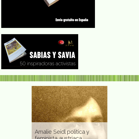
a
Amalie Seidl política y
Lilian Halls-French
feminista austriaca
socióloga feminist