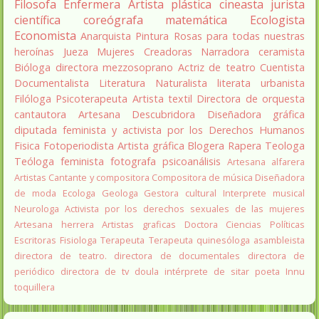
Filosofa
Enfermera
Artista plástica
cineasta
jurista
científica
coreógrafa
matemática
Ecologista
Economista
Anarquista
Pintura
Rosas para todas nuestras
heroínas
Jueza
Mujeres Creadoras
Narradora
ceramista
Bióloga
directora
mezzosoprano
Actriz de teatro
Cuentista
Documentalista
Literatura
Naturalista
literata
urbanista
Filóloga
Psicoterapeuta
Artista textil
Directora de orquesta
cantautora
Artesana
Descubridora
Diseñadora gráfica
diputada
feminista y activista por los Derechos Humanos
Fisica
Fotoperiodista
Artista gráfica
Blogera
Rapera
Teologa
Teóloga feminista
fotografa
psicoanálisis
Artesana alfarera
Artistas
Cantante y compositora
Compositora de música
Diseñadora
de moda
Ecologa
Geologa
Gestora cultural
Interprete musical
Neurologa
Activista por los derechos sexuales de las mujeres
Artesana herrera
Artistas graficas
Doctora Ciencias Políticas
Escritoras
Fisiologa
Terapeuta
Terapeuta quinesóloga
asambleista
directora de teatro.
directora de documentales
directora de
periódico
directora de tv
doula
intérprete de sitar
poeta Innu
toquillera