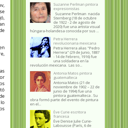
Suzanne Perlman pintora
ov,
expresionistas
se
Suzanne Perlman nacida
ó,
Sternberg (18 de octubre
de 1922 - 2 de agosto de
an
2020) fue una artista visual
de
húngara-holandesa conocida por sus ...
Petra Herrera
revolucionaria mexicana
en
Petra Herrera alias "Pedro
Herrera" (29 de Junio, 1887
re,
- 14 de Febrero, 1916) fue
una soldadera en la
revolución mexicana. Las so...
tas
Antonia Matos pintora
or
guatemalteca
Antonia Matos (21 de
os
noviembre de 1902 – 22 de
ltó
junio de 1994) fue una
pintora guatemalteca . Su
de
obra formó parte del evento de pintura
 lo
en el...
los
Ève Curie escritora
francesa
Ève Denise Julie Curie-
Labouisse (París, 6 de