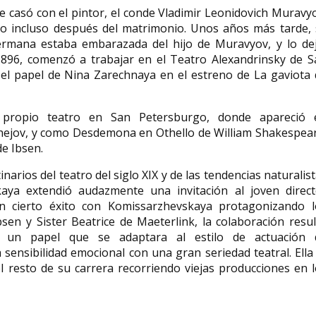
 casó con el pintor, el conde Vladimir Leonidovich Muravy
co incluso después del matrimonio. Unos años más tarde, 
ermana estaba embarazada del hijo de Muravyov, y lo dej
1896, comenzó a trabajar en el Teatro Alexandrinsky de S
el papel de Nina Zarechnaya en el estreno de La gaviota 
 propio teatro en San Petersburgo, donde apareció 
Chejov, y como Desdemona en Othello de William Shakespea
de Ibsen.
arios del teatro del siglo XIX y de las tendencias naturalis
aya extendió audazmente una invitación al joven direct
n cierto éxito con Komissarzhevskaya protagonizando l
sen y Sister Beatrice de Maeterlink, la colaboración resu
r un papel que se adaptara al estilo de actuación 
ensibilidad emocional con una gran seriedad teatral. Ella
 resto de su carrera recorriendo viejas producciones en 