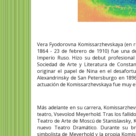
Vera Fyodorovna Komissarzhevskaya (en r
1864 - 23 de febrero de 1910) fue una de 
Imperio Ruso. Hizo su debut profesional
Sociedad de Arte y Literatura de Consta
originar el papel de Nina en el desafort
Alexandrinsky de San Petersburgo en 1896
actuación de Komissarzhevskaya fue muy e
Más adelante en su carrera, Komissarzhevs
teatro, Vsevolod Meyerhold. Tras los falli
Teatro de Arte de Moscú de Stanislavsky, 
nuevo Teatro Dramático. Durante su brev
simbolista de Meyerhold y la propia Komi