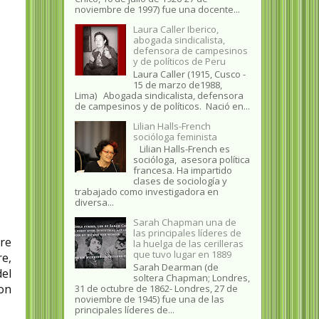
noviembre de 1997) fue una docente...
Laura Caller Iberico,
abogada sindicalista,
defensora de campesinos
y de políticos de Peru
Laura Caller (1915, Cusco -
15 de marzo de1988,
Lima) Abogada sindicalista, defensora
de campesinos y de políticos. Nació en...
Lilian Halls-French
socióloga feminista
Lilian Halls-French es
socióloga, asesora política
francesa. Ha impartido
clases de sociología y
trabajado como investigadora en
diversa...
Sarah Chapman una de
las principales líderes de
bre
la huelga de las cerilleras
que tuvo lugar en 1889
re,
Sarah Dearman (de
el
soltera Chapman; Londres,
on
31 de octubre de 1862​- Londres, 27 de
noviembre de 1945)​ fue una de las
principales líderes de...