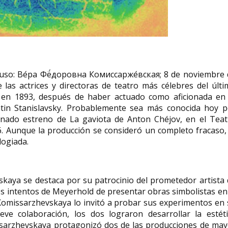
Pura Vázquez poeta
Chona Madera
gallega
canaria
uso: Ве́ра Фё́доровна Комиссарже́вская; 8 de noviembre 
Carmen Pura Vázquez Iglesias
Asunción Madera (L
las actrices y directoras de teatro más célebres del últ
(Orense, 31 de marzo de 1918 - id.,
Gran Canaria, 1901- 
 en 1893, después de haber actuado como aficionada en 
25 de julio de 2006) fue una...
más conocida como C
ntin Stanislavsky. Probablemente sea más conocida hoy p
unado estreno de La gaviota de Anton Chéjov, en el Teat
. Aunque la producción se consideró un completo fracaso, 
logiada.
kaya se destaca por su patrocinio del prometedor artista
dos intentos de Meyerhold de presentar obras simbolistas en
Komissarzhevskaya lo invitó a probar sus experimentos en
e colaboración, los dos lograron desarrollar la estéti
ssarzhevskaya protagonizó dos de las producciones de may