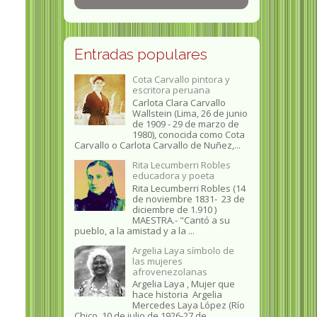
Entradas populares
Cota Carvallo pintora y
escritora peruana
Carlota Clara Carvallo
Wallstein (Lima, 26 de junio
de 1909 - 29 de marzo de
1980), conocida como Cota
Carvallo o Carlota Carvallo de Nuñez,...
Rita Lecumberri Robles
educadora y poeta
Rita Lecumberri Robles (14
de noviembre 1831- 23 de
diciembre de 1.910 )
MAESTRA.- "Cantó a su
pueblo, a la amistad y a la ...
Argelia Laya símbolo de
las mujeres
afrovenezolanas
Argelia Laya , Mujer que
hace historia Argelia
Mercedes Laya López (Río
Chico, 10 de julio de 1926-27 de