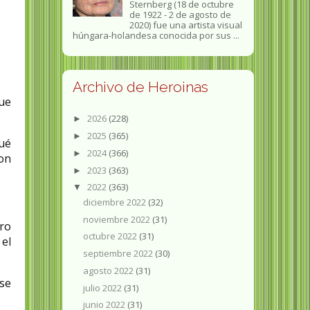
Sternberg (18 de octubre
de 1922 - 2 de agosto de
2020) fue una artista visual
húngara-holandesa conocida por sus ...
Archivo de Heroinas
ue
2026
(228)
►
2025
(365)
►
ué
2024
(366)
►
con
2023
(363)
►
2022
(363)
▼
diciembre 2022
(32)
noviembre 2022
(31)
ero
octubre 2022
(31)
 el
septiembre 2022
(30)
agosto 2022
(31)
se
julio 2022
(31)
junio 2022
(31)