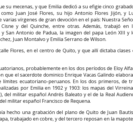
e su mecenas, y que Emilia dedicó a su efigie cinco grabad
mo Juan José Flores, su hijo Antonio Flores Jijón, y Lu
varias vírgenes de gran devoción en el país: Nuestra Señ
 Cisne y del Quinche, entre otras. Además, trabajó en l
 y San Antonio de Padua, la imagen del papa León XIII y 
nchez, Juan Montalvo y Emilia Serrano de Wilson.
alle Flores, en el centro de Quito, y que allí dictaba clases
cuatorianos, probablemente en los dos períodos de Eloy Alf
ron que el sacerdote dominico Enrique Vacas Galindo elabor
 límites ecuatoriano-peruanos. En los dos primeros, de tr
lizadas por Emilia en 1902 y 1903: los mapas del Virrein
, del militar español Andrés Baleato y el de la Real Audien
 del militar español Francisco de Requena.
abía hecho una grabación del plano de Quito de Juan Bauti
pa, trabajado en cobre, y del tercero reposan en la mapot