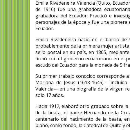
Emilia Rivadeneira Valencia (Quito, Ecuado
de 1916) fue una grabadora ecuatoriana
grabadora del Ecuador. Practicó e investi
personajes de la época y fue una pionera e
Ecuador.
Emilia Rivadeneira nació en el barrio de
probablemente de la primera mujer artista 
sello postal en su país, en 1865, mediant
firmó con el gobierno ecuatoriano en el p
escudo del Ecuador para la moneda de 5 fr
Su primer trabajo conocido corresponde a 1
Mariana de Jesús (1618-1645) —incluida e
Valencia— en una biografía de la virgen re
solo 17 años.
Hacia 1912, elaboró otro grabado sobre la
de la beata, el padre Hernando de la Cru
centenario del nacimiento de la beata, e
plano, como fondo, la Catedral de Quito y el