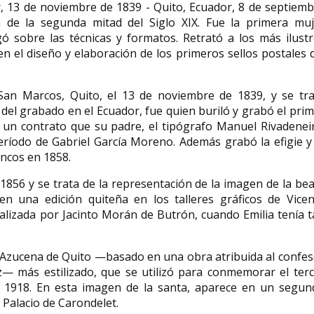
r, 13 de noviembre de 1839 - Quito, Ecuador, 8 de septiem
 de la segunda mitad del Siglo XIX. Fue la primera muj
gó sobre las técnicas y formatos. Retrató a los más ilust
Marga Meusel defendió
n el diseño y elaboración de los primeros sellos postales 
valientemente a los
perseguidos racialmente y
Mignon Talbot
privados de sus derechos
paleontóloga
 San Marcos, Quito, el 13 de noviembre de 1839, y se tra
del grabado en el Ecuador, fue quien buriló y grabó el pri
Margarete "Marga" Meusel (26 de
Mignon Talbot (16 de
mayo de 1897, Falkenberg OS, - 16
1869-18 de julio de 1
e un contrato que su padre, el tipógrafo Manuel Rivadenei
de mayo de 1953, ...
paleontóloga estado
eríodo de Gabriel García Moreno. Además grabó la efigie y
ancos en 1858.
856 y se trata de la representación de la imagen de la be
n una edición quiteña en los talleres gráficos de Vicen
alizada por Jacinto Morán de Butrón, cuando Emilia tenía 
 Azucena de Quito —basado en una obra atribuida al confe
z— más estilizado, que se utilizó para conmemorar el terc
n 1918. En esta imagen de la santa, aparece en un segun
 Palacio de Carondelet.