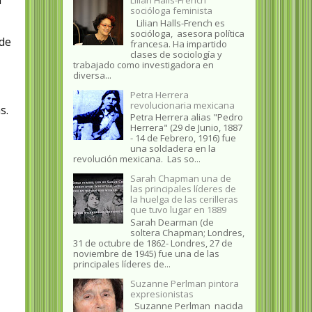
a
socióloga feminista
Lilian Halls-French es
socióloga, asesora política
 de
francesa. Ha impartido
clases de sociología y
trabajado como investigadora en
diversa...
Petra Herrera
revolucionaria mexicana
as.
Petra Herrera alias "Pedro
Herrera" (29 de Junio, 1887
- 14 de Febrero, 1916) fue
una soldadera en la
revolución mexicana. Las so...
Sarah Chapman una de
las principales líderes de
la huelga de las cerilleras
que tuvo lugar en 1889
Sarah Dearman (de
soltera Chapman; Londres,
31 de octubre de 1862​- Londres, 27 de
noviembre de 1945)​ fue una de las
principales líderes de...
Suzanne Perlman pintora
expresionistas
Suzanne Perlman nacida