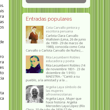
os.
is
ora
Entradas populares
as
los
Cota Carvallo pintora y
escritora peruana
Carlota Clara Carvallo
Wallstein (Lima, 26 de junio
 de
de 1909 - 29 de marzo de
1980), conocida como Cota
Carvallo o Carlota Carvallo de Nuñez,...
aro
Rita Lecumberri Robles
educadora y poeta
ara
Rita Lecumberri Robles (14
es
de noviembre 1831- 23 de
ato
diciembre de 1.910 )
MAESTRA.- "Cantó a su
cia
pueblo, a la amistad y a la ...
Argelia Laya símbolo de
las mujeres
sta
afrovenezolanas
eca
Argelia Laya , Mujer que
hace historia Argelia
Mercedes Laya López (Río
Chico, 10 de julio de 1926-27 de