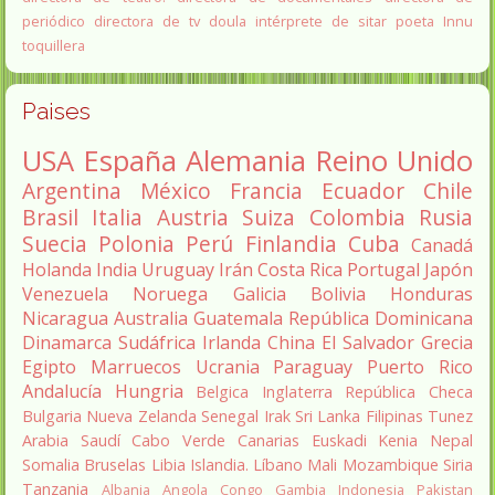
periódico
directora de tv
doula
intérprete de sitar
poeta Innu
toquillera
Paises
USA
España
Alemania
Reino Unido
Argentina
México
Francia
Ecuador
Chile
Brasil
Italia
Austria
Suiza
Colombia
Rusia
Suecia
Polonia
Perú
Finlandia
Cuba
Canadá
Holanda
India
Uruguay
Irán
Costa Rica
Portugal
Japón
Venezuela
Noruega
Galicia
Bolivia
Honduras
Nicaragua
Australia
Guatemala
República Dominicana
Dinamarca
Sudáfrica
Irlanda
China
El Salvador
Grecia
Egipto
Marruecos
Ucrania
Paraguay
Puerto Rico
Andalucía
Hungria
Belgica
Inglaterra
República Checa
Bulgaria
Nueva Zelanda
Senegal
Irak
Sri Lanka
Filipinas
Tunez
Arabia Saudí
Cabo Verde
Canarias
Euskadi
Kenia
Nepal
Somalia
Bruselas
Libia
Islandia.
Líbano
Mali
Mozambique
Siria
Tanzania
Albania
Angola
Congo
Gambia
Indonesia
Pakistan