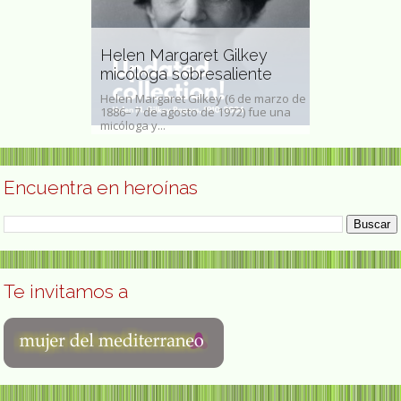
o de la Vega
na víctima
Helen Margaret Gilkey
María José
l
micóloga sobresaliente
científica 
a Vega
Helen Margaret Gilkey (6 de marzo de
María José Toro
il de 1908 -
1886– 7 de agosto de 1972) fue una
de la Polvorosa
bre de 1936)...
micóloga y...
de 1957) científi
Encuentra en heroínas
Te invitamos a