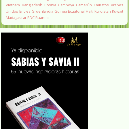
Vietnam
Bangladesh
Bosnia
Camboya
Camerún
Emiratos Arabes
Unidos
Eritrea
Groenlandia
Guinea Ecuatorial
Haití
Kurdistan
Kuwait
Madagascar
RDC
Ruanda