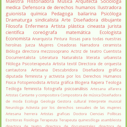
Maestra
Historiadora
Música
Arquitecta
Socióloga
medica
Defensora de derechos humanos
Ilustradora
guionista
química
Pedagoga
bailarina
Psicóloga
Dramaturga
sindicalista
Arte
Diseñadora
dibujante
Filosofa
Enfermera
Artista plástica
cineasta
jurista
científica
coreógrafa
matemática
Ecologista
Economista
Anarquista
Pintura
Rosas para todas nuestras
heroínas
Jueza
Mujeres Creadoras
Narradora
ceramista
Bióloga
directora
mezzosoprano
Actriz de teatro
Cuentista
Documentalista
Literatura
Naturalista
literata
urbanista
Filóloga
Psicoterapeuta
Artista textil
Directora de orquesta
cantautora
Artesana
Descubridora
Diseñadora gráfica
diputada
feminista y activista por los Derechos Humanos
Fisica
Fotoperiodista
Artista gráfica
Blogera
Rapera
Teologa
Teóloga feminista
fotografa
psicoanálisis
Artesana alfarera
Artistas
Cantante y compositora
Compositora de música
Diseñadora
de moda
Ecologa
Geologa
Gestora cultural
Interprete musical
Neurologa
Activista por los derechos sexuales de las mujeres
Artesana herrera
Artistas graficas
Doctora Ciencias Políticas
Escritoras
Fisiologa
Terapeuta
Terapeuta quinesóloga
asambleista
directora de teatro.
directora de documentales
directora de