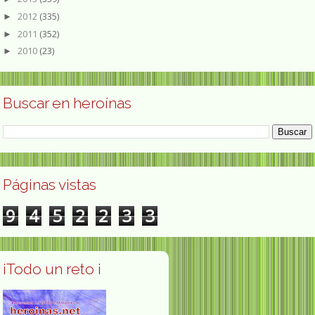
2012
(335)
►
2011
(352)
►
2010
(23)
►
Buscar en heroínas
Páginas vistas
9
4
5
2
2
3
3
¡Todo un reto ¡