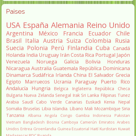
Paises
USA
España
Alemania
Reino Unido
Argentina
México
Francia
Ecuador
Chile
Brasil
Italia
Austria
Suiza
Colombia
Rusia
Suecia
Polonia
Perú
Finlandia
Cuba
Canadá
Holanda
India
Uruguay
Irán
Costa Rica
Portugal
Japón
Venezuela
Noruega
Galicia
Bolivia
Honduras
Nicaragua
Australia
Guatemala
República Dominicana
Dinamarca
Sudáfrica
Irlanda
China
El Salvador
Grecia
Egipto
Marruecos
Ucrania
Paraguay
Puerto Rico
Andalucía
Hungria
Belgica
Inglaterra
República Checa
Bulgaria
Nueva Zelanda
Senegal
Irak
Sri Lanka
Filipinas
Tunez
Arabia Saudí
Cabo Verde
Canarias
Euskadi
Kenia
Nepal
Somalia
Bruselas
Libia
Islandia.
Líbano
Mali
Mozambique
Siria
Tanzania
Albania
Angola
Congo
Gambia
Indonesia
Pakistan
Vietnam
Bangladesh
Bosnia
Camboya
Camerún
Emiratos Arabes
Unidos
Eritrea
Groenlandia
Guinea Ecuatorial
Haití
Kurdistan
Kuwait
Madagascar
RDC
Ruanda