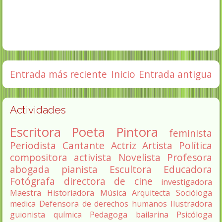
Entrada más reciente
Inicio
Entrada antigua
Actividades
Escritora
Poeta
Pintora
feminista
Periodista
Cantante
Actriz
Artista
Política
compositora
activista
Novelista
Profesora
abogada
pianista
Escultora
Educadora
Fotógrafa
directora de cine
investigadora
Maestra
Historiadora
Música
Arquitecta
Socióloga
medica
Defensora de derechos humanos
Ilustradora
guionista
química
Pedagoga
bailarina
Psicóloga