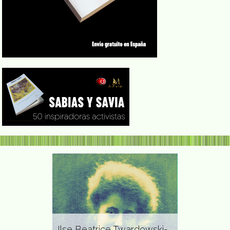
de Navajas
 Abuelas de
Ilse Beatrice Twardowski-
Julia Chuñil