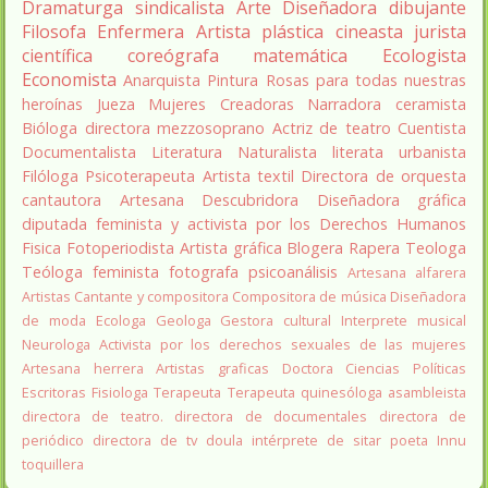
Dramaturga
sindicalista
Arte
Diseñadora
dibujante
Filosofa
Enfermera
Artista plástica
cineasta
jurista
científica
coreógrafa
matemática
Ecologista
Economista
Anarquista
Pintura
Rosas para todas nuestras
heroínas
Jueza
Mujeres Creadoras
Narradora
ceramista
Bióloga
directora
mezzosoprano
Actriz de teatro
Cuentista
Documentalista
Literatura
Naturalista
literata
urbanista
Filóloga
Psicoterapeuta
Artista textil
Directora de orquesta
cantautora
Artesana
Descubridora
Diseñadora gráfica
diputada
feminista y activista por los Derechos Humanos
Fisica
Fotoperiodista
Artista gráfica
Blogera
Rapera
Teologa
Teóloga feminista
fotografa
psicoanálisis
Artesana alfarera
Artistas
Cantante y compositora
Compositora de música
Diseñadora
de moda
Ecologa
Geologa
Gestora cultural
Interprete musical
Neurologa
Activista por los derechos sexuales de las mujeres
Artesana herrera
Artistas graficas
Doctora Ciencias Políticas
Escritoras
Fisiologa
Terapeuta
Terapeuta quinesóloga
asambleista
directora de teatro.
directora de documentales
directora de
periódico
directora de tv
doula
intérprete de sitar
poeta Innu
toquillera