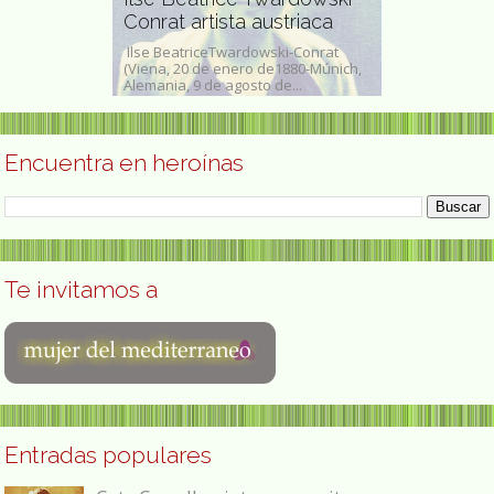
Conrat artista austriaca
medioambi
as (23 de julio
Ilse BeatriceTwardowski-Conrat
Julia del Carme
de 2012) fue una
(Viena, 20 de enero de1880-Múnich,
(Máfil, 16 de ju
Alemania, 9 de agosto de...
noviembre de 20
Encuentra en heroínas
Te invitamos a
Entradas populares