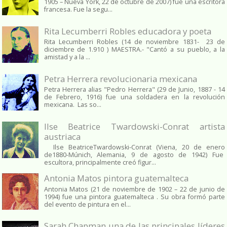
1905 – Nueva York, 22 de octubre de 2007) fue una escritora
francesa. Fue la segu...
Rita Lecumberri Robles educadora y poeta
Rita Lecumberri Robles (14 de noviembre 1831- 23 de
diciembre de 1.910 ) MAESTRA.- "Cantó a su pueblo, a la
amistad y a la ...
Petra Herrera revolucionaria mexicana
Petra Herrera alias "Pedro Herrera" (29 de Junio, 1887 - 14
de Febrero, 1916) fue una soldadera en la revolución
mexicana. Las so...
Ilse Beatrice Twardowski-Conrat artista
austriaca
Ilse BeatriceTwardowski-Conrat (Viena, 20 de enero
de1880-Múnich, Alemania, 9 de agosto de 1942) Fue
escultora, principalmente creó figur...
Antonia Matos pintora guatemalteca
Antonia Matos (21 de noviembre de 1902 – 22 de junio de
1994) fue una pintora guatemalteca . Su obra formó parte
del evento de pintura en el...
Sarah Chapman una de las principales líderes