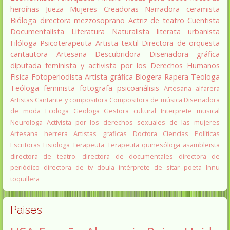
heroínas
Jueza
Mujeres Creadoras
Narradora
ceramista
Bióloga
directora
mezzosoprano
Actriz de teatro
Cuentista
Documentalista
Literatura
Naturalista
literata
urbanista
Filóloga
Psicoterapeuta
Artista textil
Directora de orquesta
cantautora
Artesana
Descubridora
Diseñadora gráfica
diputada
feminista y activista por los Derechos Humanos
Fisica
Fotoperiodista
Artista gráfica
Blogera
Rapera
Teologa
Teóloga feminista
fotografa
psicoanálisis
Artesana alfarera
Artistas
Cantante y compositora
Compositora de música
Diseñadora
de moda
Ecologa
Geologa
Gestora cultural
Interprete musical
Neurologa
Activista por los derechos sexuales de las mujeres
Artesana herrera
Artistas graficas
Doctora Ciencias Políticas
Escritoras
Fisiologa
Terapeuta
Terapeuta quinesóloga
asambleista
directora de teatro.
directora de documentales
directora de
periódico
directora de tv
doula
intérprete de sitar
poeta Innu
toquillera
Paises