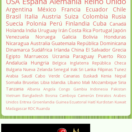
USA
España
Alemania
Reino Unido
Argentina
México
Francia
Ecuador
Chile
Brasil
Italia
Austria
Suiza
Colombia
Rusia
Suecia
Polonia
Perú
Finlandia
Cuba
Canadá
Holanda
India
Uruguay
Irán
Costa Rica
Portugal
Japón
Venezuela
Noruega
Galicia
Bolivia
Honduras
Nicaragua
Australia
Guatemala
República Dominicana
Dinamarca
Sudáfrica
Irlanda
China
El Salvador
Grecia
Egipto
Marruecos
Ucrania
Paraguay
Puerto Rico
Andalucía
Hungria
Belgica
Inglaterra
República Checa
Bulgaria
Nueva Zelanda
Senegal
Irak
Sri Lanka
Filipinas
Tunez
Arabia Saudí
Cabo Verde
Canarias
Euskadi
Kenia
Nepal
Somalia
Bruselas
Libia
Islandia.
Líbano
Mali
Mozambique
Siria
Tanzania
Albania
Angola
Congo
Gambia
Indonesia
Pakistan
Vietnam
Bangladesh
Bosnia
Camboya
Camerún
Emiratos Arabes
Unidos
Eritrea
Groenlandia
Guinea Ecuatorial
Haití
Kurdistan
Kuwait
Madagascar
RDC
Ruanda