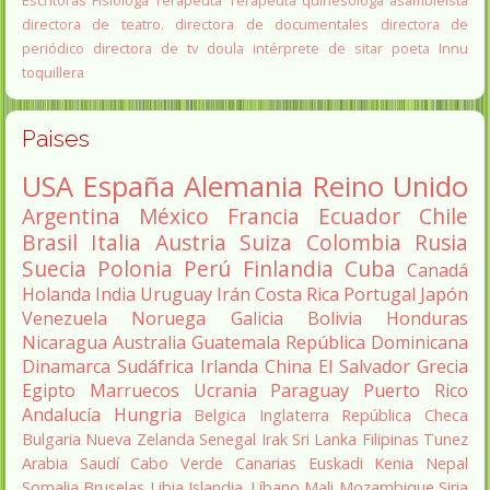
Escritoras
Fisiologa
Terapeuta
Terapeuta quinesóloga
asambleista
directora de teatro.
directora de documentales
directora de
periódico
directora de tv
doula
intérprete de sitar
poeta Innu
toquillera
Paises
USA
España
Alemania
Reino Unido
Argentina
México
Francia
Ecuador
Chile
Brasil
Italia
Austria
Suiza
Colombia
Rusia
Suecia
Polonia
Perú
Finlandia
Cuba
Canadá
Holanda
India
Uruguay
Irán
Costa Rica
Portugal
Japón
Venezuela
Noruega
Galicia
Bolivia
Honduras
Nicaragua
Australia
Guatemala
República Dominicana
Dinamarca
Sudáfrica
Irlanda
China
El Salvador
Grecia
Egipto
Marruecos
Ucrania
Paraguay
Puerto Rico
Andalucía
Hungria
Belgica
Inglaterra
República Checa
Bulgaria
Nueva Zelanda
Senegal
Irak
Sri Lanka
Filipinas
Tunez
Arabia Saudí
Cabo Verde
Canarias
Euskadi
Kenia
Nepal
Somalia
Bruselas
Libia
Islandia.
Líbano
Mali
Mozambique
Siria