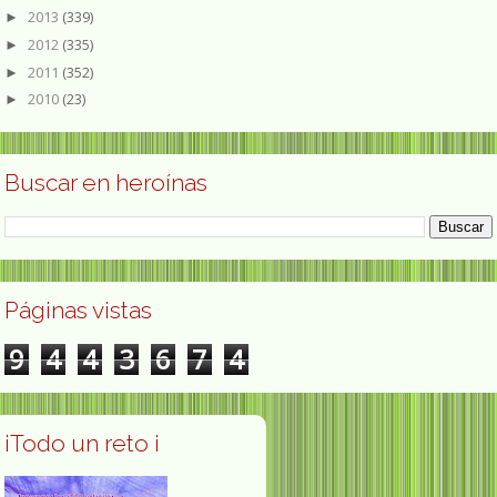
2013
(339)
►
2012
(335)
►
2011
(352)
►
2010
(23)
►
Buscar en heroínas
Páginas vistas
9
4
4
3
6
7
4
¡Todo un reto ¡