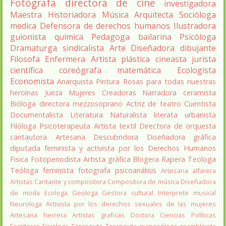
Fotógrafa
directora de cine
investigadora
Maestra
Historiadora
Música
Arquitecta
Socióloga
medica
Defensora de derechos humanos
Ilustradora
guionista
química
Pedagoga
bailarina
Psicóloga
Dramaturga
sindicalista
Arte
Diseñadora
dibujante
Filosofa
Enfermera
Artista plástica
cineasta
jurista
científica
coreógrafa
matemática
Ecologista
Economista
Anarquista
Pintura
Rosas para todas nuestras
heroínas
Jueza
Mujeres Creadoras
Narradora
ceramista
Bióloga
directora
mezzosoprano
Actriz de teatro
Cuentista
Documentalista
Literatura
Naturalista
literata
urbanista
Filóloga
Psicoterapeuta
Artista textil
Directora de orquesta
cantautora
Artesana
Descubridora
Diseñadora gráfica
diputada
feminista y activista por los Derechos Humanos
Fisica
Fotoperiodista
Artista gráfica
Blogera
Rapera
Teologa
Teóloga feminista
fotografa
psicoanálisis
Artesana alfarera
Artistas
Cantante y compositora
Compositora de música
Diseñadora
de moda
Ecologa
Geologa
Gestora cultural
Interprete musical
Neurologa
Activista por los derechos sexuales de las mujeres
Artesana herrera
Artistas graficas
Doctora Ciencias Políticas