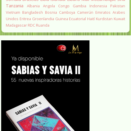
Tanzania
Albania
Angola
Congo
Gambia
Indonesia
Pakistan
Vietnam
Bangladesh
Bosnia
Camboya
Camerún
Emiratos Arabes
Unidos
Eritrea
Groenlandia
Guinea Ecuatorial
Haití
Kurdistan
Kuwait
Madagascar
RDC
Ruanda