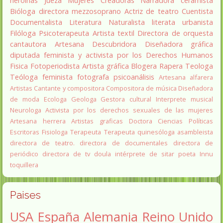
heroínas
Jueza
Mujeres Creadoras
Narradora
ceramista
Bióloga
directora
mezzosoprano
Actriz de teatro
Cuentista
Documentalista
Literatura
Naturalista
literata
urbanista
Filóloga
Psicoterapeuta
Artista textil
Directora de orquesta
cantautora
Artesana
Descubridora
Diseñadora gráfica
diputada
feminista y activista por los Derechos Humanos
Fisica
Fotoperiodista
Artista gráfica
Blogera
Rapera
Teologa
Teóloga feminista
fotografa
psicoanálisis
Artesana alfarera
Artistas
Cantante y compositora
Compositora de música
Diseñadora
de moda
Ecologa
Geologa
Gestora cultural
Interprete musical
Neurologa
Activista por los derechos sexuales de las mujeres
Artesana herrera
Artistas graficas
Doctora Ciencias Políticas
Escritoras
Fisiologa
Terapeuta
Terapeuta quinesóloga
asambleista
directora de teatro.
directora de documentales
directora de
periódico
directora de tv
doula
intérprete de sitar
poeta Innu
toquillera
Paises
USA
España
Alemania
Reino Unido