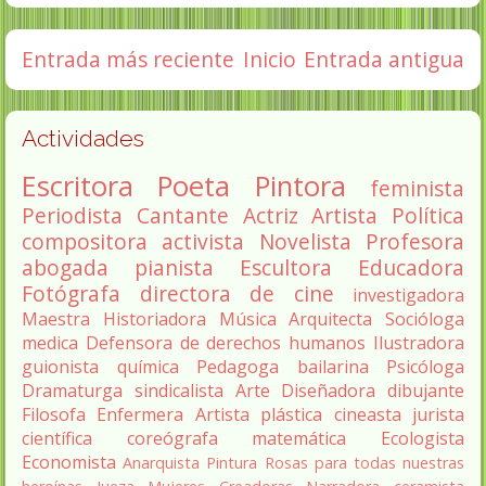
Entrada más reciente
Inicio
Entrada antigua
Actividades
Escritora
Poeta
Pintora
feminista
Periodista
Cantante
Actriz
Artista
Política
compositora
activista
Novelista
Profesora
abogada
pianista
Escultora
Educadora
Fotógrafa
directora de cine
investigadora
Maestra
Historiadora
Música
Arquitecta
Socióloga
medica
Defensora de derechos humanos
Ilustradora
guionista
química
Pedagoga
bailarina
Psicóloga
Dramaturga
sindicalista
Arte
Diseñadora
dibujante
Filosofa
Enfermera
Artista plástica
cineasta
jurista
científica
coreógrafa
matemática
Ecologista
Economista
Anarquista
Pintura
Rosas para todas nuestras