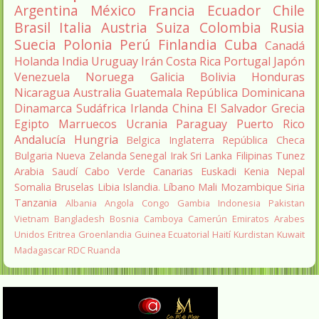
Argentina
México
Francia
Ecuador
Chile
Brasil
Italia
Austria
Suiza
Colombia
Rusia
Suecia
Polonia
Perú
Finlandia
Cuba
Canadá
Holanda
India
Uruguay
Irán
Costa Rica
Portugal
Japón
Venezuela
Noruega
Galicia
Bolivia
Honduras
Nicaragua
Australia
Guatemala
República Dominicana
Dinamarca
Sudáfrica
Irlanda
China
El Salvador
Grecia
Egipto
Marruecos
Ucrania
Paraguay
Puerto Rico
Andalucía
Hungria
Belgica
Inglaterra
República Checa
Bulgaria
Nueva Zelanda
Senegal
Irak
Sri Lanka
Filipinas
Tunez
Arabia Saudí
Cabo Verde
Canarias
Euskadi
Kenia
Nepal
Somalia
Bruselas
Libia
Islandia.
Líbano
Mali
Mozambique
Siria
Tanzania
Albania
Angola
Congo
Gambia
Indonesia
Pakistan
Vietnam
Bangladesh
Bosnia
Camboya
Camerún
Emiratos Arabes
Unidos
Eritrea
Groenlandia
Guinea Ecuatorial
Haití
Kurdistan
Kuwait
Madagascar
RDC
Ruanda