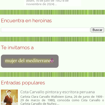
0- y fue una
(Máfil, 16 de julio de 1952-8 de
1936, en Estad
noviembre de 2024) ...
en medicina, psi
Encuentra en heroínas
Te invitamos a
Entradas populares
Cota Carvallo pintora y escritora peruana
Carlota Clara Carvallo Wallstein (Lima, 26 de junio de 1909 -
29 de marzo de 1980), conocida como Cota Carvallo o
Carlota Carvallo de Nuñez,...