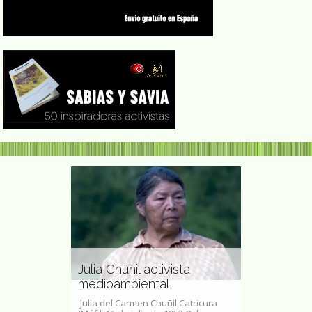
Jean Shino
tropóloga
Julia Chuñil activista
doctora en
medioambiental
psiquiatra 
6 de agosto de
Julia del Carmen Chuñil Catricura
Jean Shinoda B