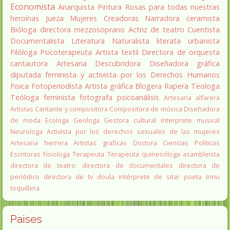
Economista
Anarquista
Pintura
Rosas para todas nuestras
heroínas
Jueza
Mujeres Creadoras
Narradora
ceramista
Bióloga
directora
mezzosoprano
Actriz de teatro
Cuentista
Documentalista
Literatura
Naturalista
literata
urbanista
Filóloga
Psicoterapeuta
Artista textil
Directora de orquesta
cantautora
Artesana
Descubridora
Diseñadora gráfica
diputada
feminista y activista por los Derechos Humanos
Fisica
Fotoperiodista
Artista gráfica
Blogera
Rapera
Teologa
Teóloga feminista
fotografa
psicoanálisis
Artesana alfarera
Artistas
Cantante y compositora
Compositora de música
Diseñadora
de moda
Ecologa
Geologa
Gestora cultural
Interprete musical
Neurologa
Activista por los derechos sexuales de las mujeres
Artesana herrera
Artistas graficas
Doctora Ciencias Políticas
Escritoras
Fisiologa
Terapeuta
Terapeuta quinesóloga
asambleista
directora de teatro.
directora de documentales
directora de
periódico
directora de tv
doula
intérprete de sitar
poeta Innu
toquillera
Paises