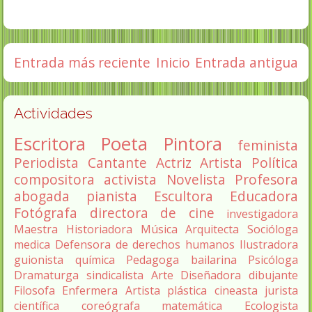
Entrada más reciente
Inicio
Entrada antigua
Actividades
Escritora
Poeta
Pintora
feminista
Periodista
Cantante
Actriz
Artista
Política
compositora
activista
Novelista
Profesora
abogada
pianista
Escultora
Educadora
Fotógrafa
directora de cine
investigadora
Maestra
Historiadora
Música
Arquitecta
Socióloga
medica
Defensora de derechos humanos
Ilustradora
guionista
química
Pedagoga
bailarina
Psicóloga
Dramaturga
sindicalista
Arte
Diseñadora
dibujante
Filosofa
Enfermera
Artista plástica
cineasta
jurista
científica
coreógrafa
matemática
Ecologista