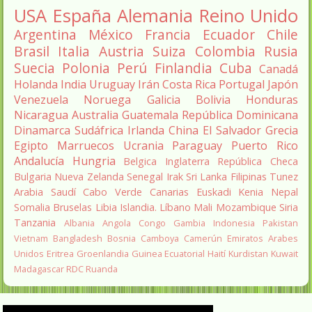
USA
España
Alemania
Reino Unido
Argentina
México
Francia
Ecuador
Chile
Brasil
Italia
Austria
Suiza
Colombia
Rusia
Suecia
Polonia
Perú
Finlandia
Cuba
Canadá
Holanda
India
Uruguay
Irán
Costa Rica
Portugal
Japón
Venezuela
Noruega
Galicia
Bolivia
Honduras
Nicaragua
Australia
Guatemala
República Dominicana
Dinamarca
Sudáfrica
Irlanda
China
El Salvador
Grecia
Egipto
Marruecos
Ucrania
Paraguay
Puerto Rico
Andalucía
Hungria
Belgica
Inglaterra
República Checa
Bulgaria
Nueva Zelanda
Senegal
Irak
Sri Lanka
Filipinas
Tunez
Arabia Saudí
Cabo Verde
Canarias
Euskadi
Kenia
Nepal
Somalia
Bruselas
Libia
Islandia.
Líbano
Mali
Mozambique
Siria
Tanzania
Albania
Angola
Congo
Gambia
Indonesia
Pakistan
Vietnam
Bangladesh
Bosnia
Camboya
Camerún
Emiratos Arabes
Unidos
Eritrea
Groenlandia
Guinea Ecuatorial
Haití
Kurdistan
Kuwait
Madagascar
RDC
Ruanda