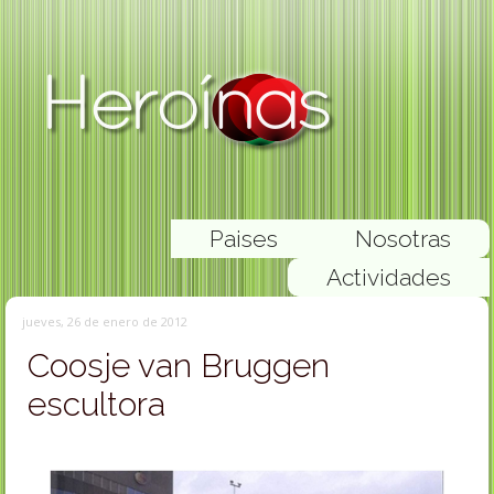
Paises
Nosotras
Actividades
jueves, 26 de enero de 2012
Coosje van Bruggen
escultora