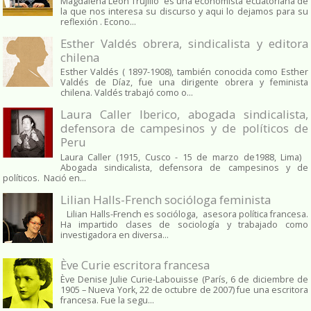
Magdalena León Trujillo es una economista ecuatoriana de
la que nos interesa su discurso y aqui lo dejamos para su
reflexión . Econo...
Esther Valdés obrera, sindicalista y editora
chilena
Esther Valdés ( 1897-1908), también conocida como Esther
Valdés de Díaz, fue una dirigente obrera y feminista
chilena. Valdés trabajó como o...
Laura Caller Iberico, abogada sindicalista,
defensora de campesinos y de políticos de
Peru
Laura Caller (1915, Cusco - 15 de marzo de1988, Lima)
Abogada sindicalista, defensora de campesinos y de
políticos. Nació en...
Lilian Halls-French socióloga feminista
Lilian Halls-French es socióloga, asesora política francesa.
Ha impartido clases de sociología y trabajado como
investigadora en diversa...
Ève Curie escritora francesa
Ève Denise Julie Curie-Labouisse (París, 6 de diciembre de
1905 – Nueva York, 22 de octubre de 2007) fue una escritora
francesa. Fue la segu...