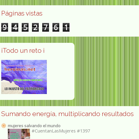
Páginas vistas
9
4
5
2
7
6
1
¡Todo un reto ¡
Sumando energía, multiplicando resultados
mujeres salvando el mundo
#CuentanLasMujeres #1397