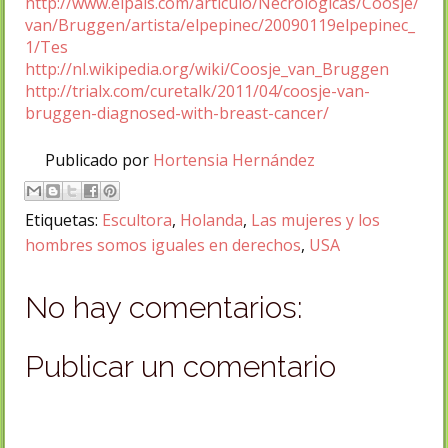
http://www.elpais.com/articulo/Necrologicas/Coosje/
van/Bruggen/artista/elpepinec/20090119elpepinec_
1/Tes
http://nl.wikipedia.org/wiki/Coosje_van_Bruggen
http://trialx.com/curetalk/2011/04/coosje-van-
bruggen-diagnosed-with-breast-cancer/
Publicado por
Hortensia Hernández
Etiquetas:
Escultora
,
Holanda
,
Las mujeres y los
hombres somos iguales en derechos
,
USA
No hay comentarios:
Publicar un comentario