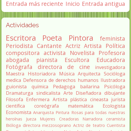
Entrada más reciente
Inicio
Entrada antigua
Actividades
Escritora
Poeta
Pintora
feminista
Periodista
Cantante
Actriz
Artista
Política
compositora
activista
Novelista
Profesora
abogada
pianista
Escultora
Educadora
Fotógrafa
directora de cine
investigadora
Maestra
Historiadora
Música
Arquitecta
Socióloga
medica
Defensora de derechos humanos
Ilustradora
guionista
química
Pedagoga
bailarina
Psicóloga
Dramaturga
sindicalista
Arte
Diseñadora
dibujante
Filosofa
Enfermera
Artista plástica
cineasta
jurista
científica
coreógrafa
matemática
Ecologista
Economista
Anarquista
Pintura
Rosas para todas nuestras
heroínas
Jueza
Mujeres Creadoras
Narradora
ceramista
Bióloga
directora
mezzosoprano
Actriz de teatro
Cuentista