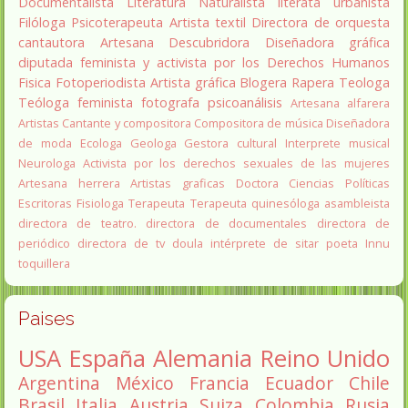
Documentalista
Literatura
Naturalista
literata
urbanista
Filóloga
Psicoterapeuta
Artista textil
Directora de orquesta
cantautora
Artesana
Descubridora
Diseñadora gráfica
diputada
feminista y activista por los Derechos Humanos
Fisica
Fotoperiodista
Artista gráfica
Blogera
Rapera
Teologa
Teóloga feminista
fotografa
psicoanálisis
Artesana alfarera
Artistas
Cantante y compositora
Compositora de música
Diseñadora
de moda
Ecologa
Geologa
Gestora cultural
Interprete musical
Neurologa
Activista por los derechos sexuales de las mujeres
Artesana herrera
Artistas graficas
Doctora Ciencias Políticas
Escritoras
Fisiologa
Terapeuta
Terapeuta quinesóloga
asambleista
directora de teatro.
directora de documentales
directora de
periódico
directora de tv
doula
intérprete de sitar
poeta Innu
toquillera
Paises
USA
España
Alemania
Reino Unido
Argentina
México
Francia
Ecuador
Chile
Brasil
Italia
Austria
Suiza
Colombia
Rusia