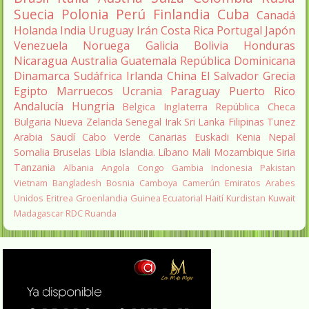
Suecia
Polonia
Perú
Finlandia
Cuba
Canadá
Holanda
India
Uruguay
Irán
Costa Rica
Portugal
Japón
Venezuela
Noruega
Galicia
Bolivia
Honduras
Nicaragua
Australia
Guatemala
República Dominicana
Dinamarca
Sudáfrica
Irlanda
China
El Salvador
Grecia
Egipto
Marruecos
Ucrania
Paraguay
Puerto Rico
Andalucía
Hungria
Belgica
Inglaterra
República Checa
Bulgaria
Nueva Zelanda
Senegal
Irak
Sri Lanka
Filipinas
Tunez
Arabia Saudí
Cabo Verde
Canarias
Euskadi
Kenia
Nepal
Somalia
Bruselas
Libia
Islandia.
Líbano
Mali
Mozambique
Siria
Tanzania
Albania
Angola
Congo
Gambia
Indonesia
Pakistan
Vietnam
Bangladesh
Bosnia
Camboya
Camerún
Emiratos Arabes
Unidos
Eritrea
Groenlandia
Guinea Ecuatorial
Haití
Kurdistan
Kuwait
Madagascar
RDC
Ruanda