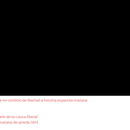
te-en-simbolo-de-libertad-a-heroina-espanola-mariana-
ir-de-la-causa-liberal/
mariana-de-pineda.html