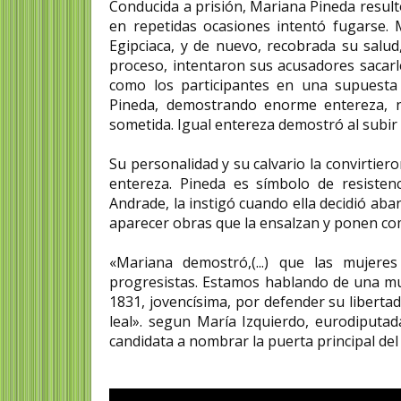
Conducida a prisión, Mariana Pineda result
en repetidas ocasiones intentó fugarse. 
Egipciaca, y de nuevo, recobrada su salud
proceso, intentaron sus acusadores sacarl
como los participantes en una supuesta 
Pineda, demostrando enorme entereza, 
sometida. Igual entereza demostró al subir a
Su personalidad y su calvario la convirtier
entereza. Pineda es símbolo de resiste
Andrade, la instigó cuando ella decidió ab
aparecer obras que la ensalzan y ponen c
«Mariana demostró,(...) que las mujer
progresistas. Estamos hablando de una muj
1831, jovencísima, por defender su libertad
leal». segun María Izquierdo, eurodiputa
candidata a nombrar la puerta principal de