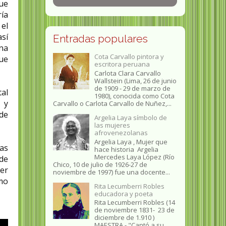
que
ía
 el
así
Entradas populares
na
Cota Carvallo pintora y
ue
escritora peruana
Carlota Clara Carvallo
Wallstein (Lima, 26 de junio
de 1909 - 29 de marzo de
tal
1980), conocida como Cota
 y
Carvallo o Carlota Carvallo de Nuñez,...
 de
Argelia Laya símbolo de
las mujeres
afrovenezolanas
Argelia Laya , Mujer que
as
hace historia Argelia
Mercedes Laya López (Río
 de
Chico, 10 de julio de 1926-27 de
ser
noviembre de 1997) fue una docente...
mo
Rita Lecumberri Robles
educadora y poeta
Rita Lecumberri Robles (14
de noviembre 1831- 23 de
diciembre de 1.910 )
MAESTRA.- "Cantó a su