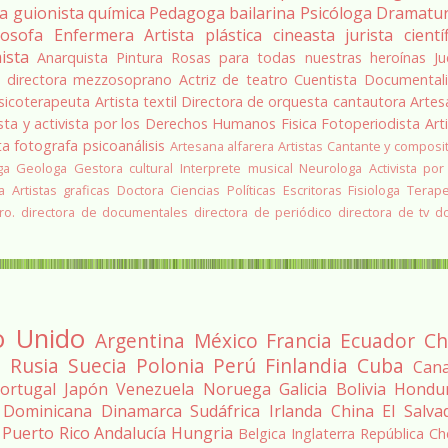
ra
guionista
química
Pedagoga
bailarina
Psicóloga
Dramatu
losofa
Enfermera
Artista plástica
cineasta
jurista
cientí
ista
Anarquista
Pintura
Rosas para todas nuestras heroínas
Ju
a
directora
mezzosoprano
Actriz de teatro
Cuentista
Documentali
sicoterapeuta
Artista textil
Directora de orquesta
cantautora
Artes
sta y activista por los Derechos Humanos
Fisica
Fotoperiodista
Art
ta
fotografa
psicoanálisis
Artesana alfarera
Artistas
Cantante y composi
ga
Geologa
Gestora cultural
Interprete musical
Neurologa
Activista por
a
Artistas graficas
Doctora Ciencias Políticas
Escritoras
Fisiologa
Terap
ro.
directora de documentales
directora de periódico
directora de tv
d
o Unido
Argentina
México
Francia
Ecuador
Ch
a
Rusia
Suecia
Polonia
Perú
Finlandia
Cuba
Can
ortugal
Japón
Venezuela
Noruega
Galicia
Bolivia
Hondu
 Dominicana
Dinamarca
Sudáfrica
Irlanda
China
El Salva
Puerto Rico
Andalucía
Hungria
Belgica
Inglaterra
República Ch