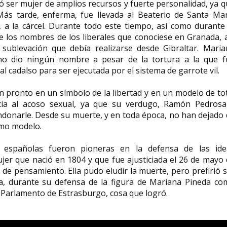
ó ser mujer de amplios recursos y fuerte personalidad, ya 
Más tarde, enferma, fue llevada al Beaterio de Santa Mar
, a la cárcel. Durante todo este tiempo, así como durante
e los nombres de los liberales que conociese en Granada, 
sublevación que debía realizarse desde Gibraltar. Maria
no dio ningún nombre a pesar de la tortura a la que f
l cadalso para ser ejecutada por el sistema de garrote vil.
on pronto en un símbolo de la libertad y en un modelo de to
ncia al acoso sexual, ya que su verdugo, Ramón Pedrosa
andonarle. Desde su muerte, y en toda época, no han dejado
omo modelo.
es españolas fueron pioneras en la defensa de las ide
er que nació en 1804 y que fue ajusticiada el 26 de mayo
 de pensamiento. Ella pudo eludir la muerte, pero prefirió 
da, durante su defensa de la figura de Mariana Pineda co
l Parlamento de Estrasburgo, cosa que logró.