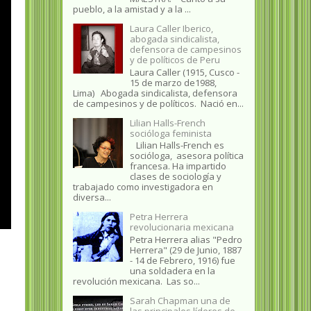
pueblo, a la amistad y a la ...
Laura Caller Iberico,
abogada sindicalista,
defensora de campesinos
y de políticos de Peru
Laura Caller (1915, Cusco -
15 de marzo de1988,
Lima) Abogada sindicalista, defensora
de campesinos y de políticos. Nació en...
Lilian Halls-French
socióloga feminista
Lilian Halls-French es
socióloga, asesora política
francesa. Ha impartido
clases de sociología y
trabajado como investigadora en
diversa...
Petra Herrera
revolucionaria mexicana
Petra Herrera alias "Pedro
Herrera" (29 de Junio, 1887
- 14 de Febrero, 1916) fue
una soldadera en la
revolución mexicana. Las so...
Sarah Chapman una de
las principales líderes de