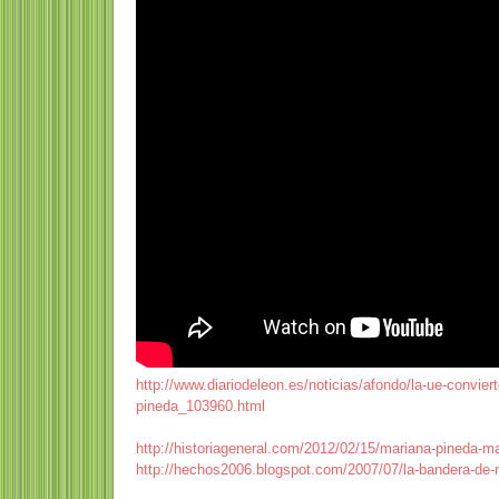
http://www.diariodeleon.es/noticias/afondo/la-ue-convier
pineda_103960.html
http://historiageneral.com/2012/02/15/mariana-pineda-mart
http://hechos2006.blogspot.com/2007/07/la-bandera-de-