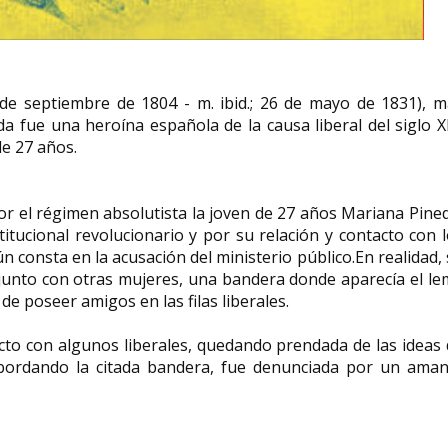
Ebony Grace Patterson
e septiembre de 1804 - m. ibid.; 26 de mayo de 1831), m
artista visual y educadora
Rosa-Linda Fr
fue una heroína española de la causa liberal del siglo X
nacida en Jamaica
docente y escri
de 27 años.
Ebony Grace Patterson ( 1981,
Rosa-Linda Fregoso 
Kingston, Jamaica) es una artista
de 1954) es profesor
visual y educadora...
catedrática de Estudi
r el régimen absolutista la joven de 27 años Mariana Pine
itucional revolucionario y por su relación y contacto con 
n consta en la acusación del ministerio público.En realidad,
 junto con otras mujeres, una bandera donde aparecía el l
 de poseer amigos en las filas liberales.
cto con algunos liberales, quedando prendada de las ideas
 bordando la citada bandera, fue denunciada por un aman