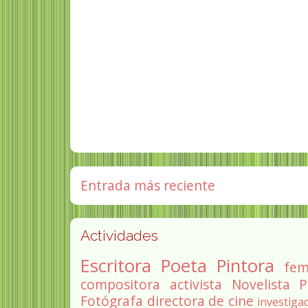
Entrada más reciente
Actividades
Escritora
Poeta
Pintora
fem
compositora
activista
Novelista
P
Fotógrafa
directora de cine
investiga