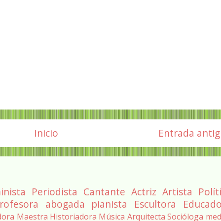
Inicio
Entrada anti
inista
Periodista
Cantante
Actriz
Artista
Polít
rofesora
abogada
pianista
Escultora
Educado
dora
Maestra
Historiadora
Música
Arquitecta
Socióloga
med