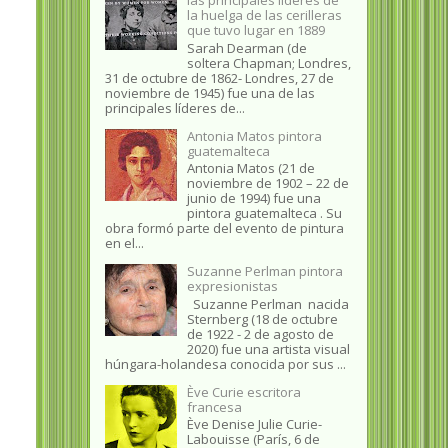
la huelga de las cerilleras
que tuvo lugar en 1889
Sarah Dearman (de
soltera Chapman; Londres,
31 de octubre de 1862​- Londres, 27 de
noviembre de 1945)​ fue una de las
principales líderes de...
Antonia Matos pintora
guatemalteca
Antonia Matos (21 de
noviembre de 1902 – 22 de
junio de 1994) fue una
pintora guatemalteca . Su
obra formó parte del evento de pintura
en el...
Suzanne Perlman pintora
expresionistas
Suzanne Perlman nacida
Sternberg (18 de octubre
de 1922 - 2 de agosto de
2020) fue una artista visual
húngara-holandesa conocida por sus ...
Ève Curie escritora
francesa
Ève Denise Julie Curie-
Labouisse (París, 6 de