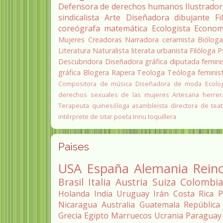
Defensora de derechos humanos
Ilustrado
sindicalista
Arte
Diseñadora
dibujante
Fi
coreógrafa
matemática
Ecologista
Econom
Mujeres Creadoras
Narradora
ceramista
Biólog
Literatura
Naturalista
literata
urbanista
Filóloga
P
Descubridora
Diseñadora gráfica
diputada
femini
gráfica
Blogera
Rapera
Teologa
Teóloga feminis
Compositora de música
Diseñadora de moda
Ecolo
derechos sexuales de las mujeres
Artesana herrer
Terapeuta quinesóloga
asambleista
directora de teat
intérprete de sitar
poeta Innu
toquillera
Paises
USA
España
Alemania
Rein
Brasil
Italia
Austria
Suiza
Colombi
Holanda
India
Uruguay
Irán
Costa Rica
P
Nicaragua
Australia
Guatemala
República
Grecia
Egipto
Marruecos
Ucrania
Paraguay