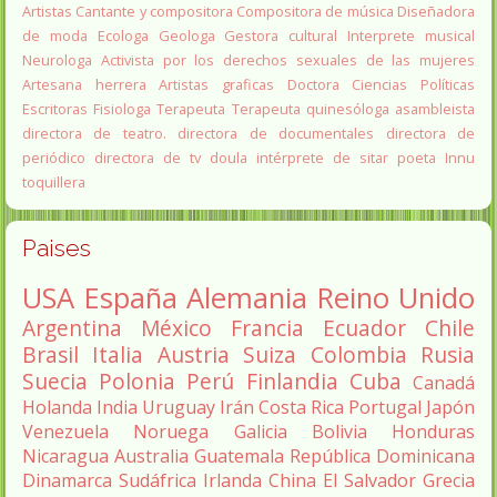
Artistas
Cantante y compositora
Compositora de música
Diseñadora
de moda
Ecologa
Geologa
Gestora cultural
Interprete musical
Neurologa
Activista por los derechos sexuales de las mujeres
Artesana herrera
Artistas graficas
Doctora Ciencias Políticas
Escritoras
Fisiologa
Terapeuta
Terapeuta quinesóloga
asambleista
directora de teatro.
directora de documentales
directora de
periódico
directora de tv
doula
intérprete de sitar
poeta Innu
toquillera
Paises
USA
España
Alemania
Reino Unido
Argentina
México
Francia
Ecuador
Chile
Brasil
Italia
Austria
Suiza
Colombia
Rusia
Suecia
Polonia
Perú
Finlandia
Cuba
Canadá
Holanda
India
Uruguay
Irán
Costa Rica
Portugal
Japón
Venezuela
Noruega
Galicia
Bolivia
Honduras
Nicaragua
Australia
Guatemala
República Dominicana
Dinamarca
Sudáfrica
Irlanda
China
El Salvador
Grecia