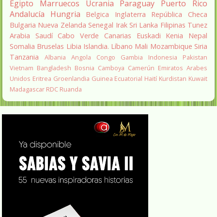
Egipto
Marruecos
Ucrania
Paraguay
Puerto Rico
Andalucía
Hungria
Belgica
Inglaterra
República Checa
Bulgaria
Nueva Zelanda
Senegal
Irak
Sri Lanka
Filipinas
Tunez
Arabia Saudí
Cabo Verde
Canarias
Euskadi
Kenia
Nepal
Somalia
Bruselas
Libia
Islandia.
Líbano
Mali
Mozambique
Siria
Tanzania
Albania
Angola
Congo
Gambia
Indonesia
Pakistan
Vietnam
Bangladesh
Bosnia
Camboya
Camerún
Emiratos Arabes
Unidos
Eritrea
Groenlandia
Guinea Ecuatorial
Haití
Kurdistan
Kuwait
Madagascar
RDC
Ruanda