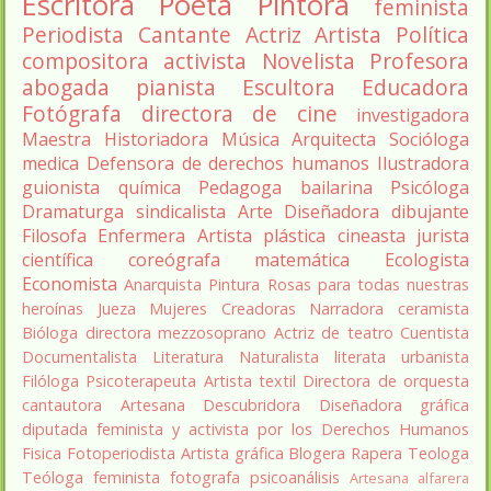
Escritora
Poeta
Pintora
feminista
Periodista
Cantante
Actriz
Artista
Política
compositora
activista
Novelista
Profesora
abogada
pianista
Escultora
Educadora
Fotógrafa
directora de cine
investigadora
Maestra
Historiadora
Música
Arquitecta
Socióloga
medica
Defensora de derechos humanos
Ilustradora
guionista
química
Pedagoga
bailarina
Psicóloga
Dramaturga
sindicalista
Arte
Diseñadora
dibujante
Filosofa
Enfermera
Artista plástica
cineasta
jurista
científica
coreógrafa
matemática
Ecologista
Economista
Anarquista
Pintura
Rosas para todas nuestras
heroínas
Jueza
Mujeres Creadoras
Narradora
ceramista
Bióloga
directora
mezzosoprano
Actriz de teatro
Cuentista
Documentalista
Literatura
Naturalista
literata
urbanista
Filóloga
Psicoterapeuta
Artista textil
Directora de orquesta
cantautora
Artesana
Descubridora
Diseñadora gráfica
diputada
feminista y activista por los Derechos Humanos
Fisica
Fotoperiodista
Artista gráfica
Blogera
Rapera
Teologa
Teóloga feminista
fotografa
psicoanálisis
Artesana alfarera