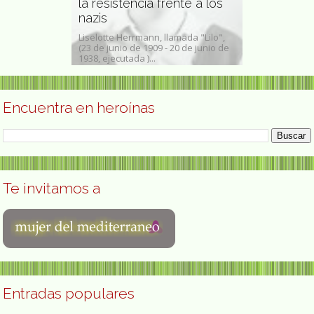
osofía y
la resistencia frente a los
científica y
nazis
española
wel (19 de abril
Liselotte Herrmann, llamada "Lilo",
Carmen Herrero
1999) fue
(23 de junio de 1909 - 20 de junio de
septiembre de 
..
1938, ejecutada )...
1997) fue una...
Encuentra en heroínas
Te invitamos a
Entradas populares