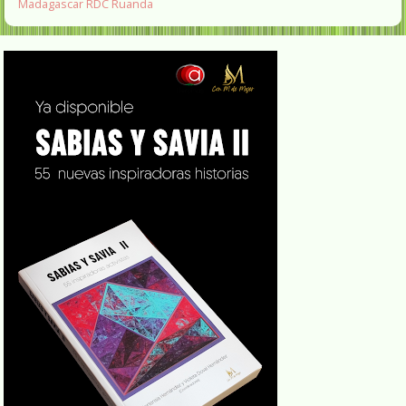
Madagascar
RDC
Ruanda