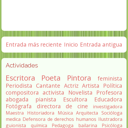
Entrada más reciente
Inicio
Entrada antigua
Actividades
Escritora
Poeta
Pintora
feminista
Periodista
Cantante
Actriz
Artista
Política
compositora
activista
Novelista
Profesora
abogada
pianista
Escultora
Educadora
Fotógrafa
directora de cine
investigadora
Maestra
Historiadora
Música
Arquitecta
Socióloga
medica
Defensora de derechos humanos
Ilustradora
guionista
química
Pedagoga
bailarina
Psicóloga