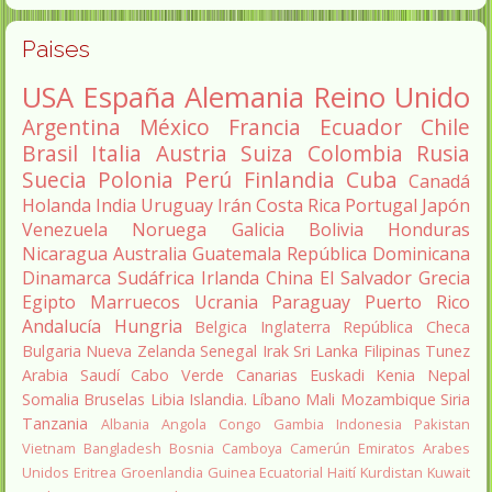
Paises
USA
España
Alemania
Reino Unido
Argentina
México
Francia
Ecuador
Chile
Brasil
Italia
Austria
Suiza
Colombia
Rusia
Suecia
Polonia
Perú
Finlandia
Cuba
Canadá
Holanda
India
Uruguay
Irán
Costa Rica
Portugal
Japón
Venezuela
Noruega
Galicia
Bolivia
Honduras
Nicaragua
Australia
Guatemala
República Dominicana
Dinamarca
Sudáfrica
Irlanda
China
El Salvador
Grecia
Egipto
Marruecos
Ucrania
Paraguay
Puerto Rico
Andalucía
Hungria
Belgica
Inglaterra
República Checa
Bulgaria
Nueva Zelanda
Senegal
Irak
Sri Lanka
Filipinas
Tunez
Arabia Saudí
Cabo Verde
Canarias
Euskadi
Kenia
Nepal
Somalia
Bruselas
Libia
Islandia.
Líbano
Mali
Mozambique
Siria
Tanzania
Albania
Angola
Congo
Gambia
Indonesia
Pakistan
Vietnam
Bangladesh
Bosnia
Camboya
Camerún
Emiratos Arabes
Unidos
Eritrea
Groenlandia
Guinea Ecuatorial
Haití
Kurdistan
Kuwait