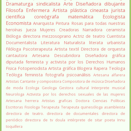
Dramaturga
sindicalista
Arte
Diseñadora
dibujante
Filosofa
Enfermera
Artista plástica
cineasta
jurista
científica
coreógrafa
matemática
Ecologista
Economista
Anarquista
Pintura
Rosas para todas nuestras
heroínas
Jueza
Mujeres Creadoras
Narradora
ceramista
Bióloga
directora
mezzosoprano
Actriz de teatro
Cuentista
Documentalista
Literatura
Naturalista
literata
urbanista
Filóloga
Psicoterapeuta
Artista textil
Directora de orquesta
cantautora
Artesana
Descubridora
Diseñadora gráfica
diputada
feminista y activista por los Derechos Humanos
Fisica
Fotoperiodista
Artista gráfica
Blogera
Rapera
Teologa
Teóloga feminista
fotografa
psicoanálisis
Artesana alfarera
Artistas
Cantante y compositora
Compositora de música
Diseñadora
de moda
Ecologa
Geologa
Gestora cultural
Interprete musical
Neurologa
Activista por los derechos sexuales de las mujeres
Artesana herrera
Artistas graficas
Doctora Ciencias Políticas
Escritoras
Fisiologa
Terapeuta
Terapeuta quinesóloga
asambleista
directora de teatro.
directora de documentales
directora de
periódico
directora de tv
doula
intérprete de sitar
poeta Innu
toquillera