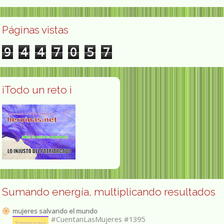
Páginas vistas
9
4
4
7
0
5
7
¡Todo un reto ¡
Sumando energía, multiplicando resultados
mujeres salvando el mundo
#CuentanLasMujeres #1395