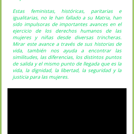
Estas feministas, históricas, paritarias e
igualitarias, no le han fallado a su Matria, han
sido impulsoras de importantes avances en el
ejercicio de los derechos humanos de las
mujeres y niñas desde diversas trincheras.
Mirar este avance a través de sus historias de
vida, también nos ayuda a encontrar las
similitudes, las diferencias, los distintos puntos
de salida y el mismo punto de llegada que es la
vida, la dignidad, la libertad, la seguridad y la
justicia para las mujeres.