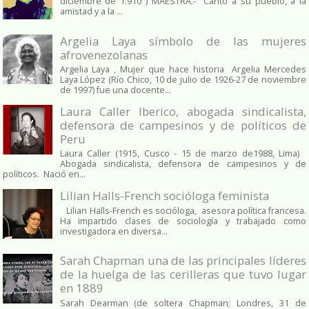
diciembre de 1.910 ) MAESTRA.- "Cantó a su pueblo, a la
amistad y a la ...
Argelia Laya símbolo de las mujeres
afrovenezolanas
Argelia Laya , Mujer que hace historia Argelia Mercedes
Laya López (Río Chico, 10 de julio de 1926-27 de noviembre
de 1997) fue una docente...
Laura Caller Iberico, abogada sindicalista,
defensora de campesinos y de políticos de
Peru
Laura Caller (1915, Cusco - 15 de marzo de1988, Lima)
Abogada sindicalista, defensora de campesinos y de
políticos. Nació en...
Lilian Halls-French socióloga feminista
Lilian Halls-French es socióloga, asesora política francesa.
Ha impartido clases de sociología y trabajado como
investigadora en diversa...
Sarah Chapman una de las principales líderes
de la huelga de las cerilleras que tuvo lugar
en 1889
Sarah Dearman (de soltera Chapman; Londres, 31 de