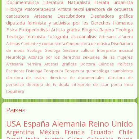
Documentalista
Literatura
Naturalista
literata
urbanista
Filóloga
Psicoterapeuta
Artista textil
Directora de orquesta
cantautora
Artesana
Descubridora
Diseñadora gráfica
diputada
feminista y activista por los Derechos Humanos
Fisica
Fotoperiodista
Artista gráfica
Blogera
Rapera
Teologa
Teóloga feminista
fotografa
psicoanálisis
Artesana alfarera
Artistas
Cantante y compositora
Compositora de música
Diseñadora
de moda
Ecologa
Geologa
Gestora cultural
Interprete musical
Neurologa
Activista por los derechos sexuales de las mujeres
Artesana herrera
Artistas graficas
Doctora Ciencias Políticas
Escritoras
Fisiologa
Terapeuta
Terapeuta quinesóloga
asambleista
directora de teatro.
directora de documentales
directora de
periódico
directora de tv
doula
intérprete de sitar
poeta Innu
toquillera
Paises
USA
España
Alemania
Reino Unido
Argentina
México
Francia
Ecuador
Chile