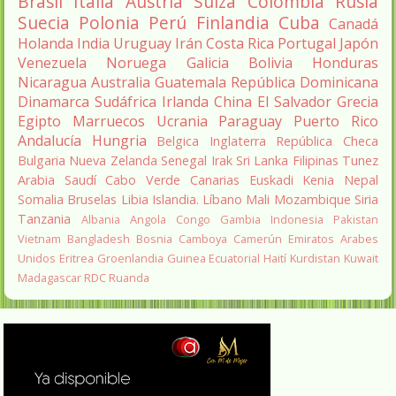
Brasil
Italia
Austria
Suiza
Colombia
Rusia
Suecia
Polonia
Perú
Finlandia
Cuba
Canadá
Holanda
India
Uruguay
Irán
Costa Rica
Portugal
Japón
Venezuela
Noruega
Galicia
Bolivia
Honduras
Nicaragua
Australia
Guatemala
República Dominicana
Dinamarca
Sudáfrica
Irlanda
China
El Salvador
Grecia
Egipto
Marruecos
Ucrania
Paraguay
Puerto Rico
Andalucía
Hungria
Belgica
Inglaterra
República Checa
Bulgaria
Nueva Zelanda
Senegal
Irak
Sri Lanka
Filipinas
Tunez
Arabia Saudí
Cabo Verde
Canarias
Euskadi
Kenia
Nepal
Somalia
Bruselas
Libia
Islandia.
Líbano
Mali
Mozambique
Siria
Tanzania
Albania
Angola
Congo
Gambia
Indonesia
Pakistan
Vietnam
Bangladesh
Bosnia
Camboya
Camerún
Emiratos Arabes
Unidos
Eritrea
Groenlandia
Guinea Ecuatorial
Haití
Kurdistan
Kuwait
Madagascar
RDC
Ruanda