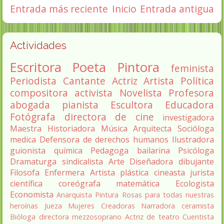
Entrada más reciente
Inicio
Entrada antigua
Actividades
Escritora
Poeta
Pintora
feminista
Periodista
Cantante
Actriz
Artista
Política
compositora
activista
Novelista
Profesora
abogada
pianista
Escultora
Educadora
Fotógrafa
directora de cine
investigadora
Maestra
Historiadora
Música
Arquitecta
Socióloga
medica
Defensora de derechos humanos
Ilustradora
guionista
química
Pedagoga
bailarina
Psicóloga
Dramaturga
sindicalista
Arte
Diseñadora
dibujante
Filosofa
Enfermera
Artista plástica
cineasta
jurista
científica
coreógrafa
matemática
Ecologista
Economista
Anarquista
Pintura
Rosas para todas nuestras
heroínas
Jueza
Mujeres Creadoras
Narradora
ceramista
Bióloga
directora
mezzosoprano
Actriz de teatro
Cuentista