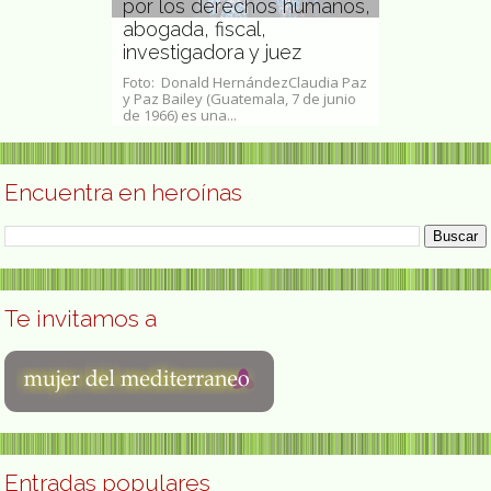
por los derechos humanos,
y-Rathenau
abogada, fiscal,
ana
investigadora y juez
Celia Viña
nau (3 de junio
Foto: Donald HernándezClaudia Paz
Celia Viñas Oliv
15 de noviembre
y Paz Bailey (Guatemala, 7 de junio
junio de 1915 -
.
de 1966) es una...
1954) fue una a
Encuentra en heroínas
Te invitamos a
Entradas populares