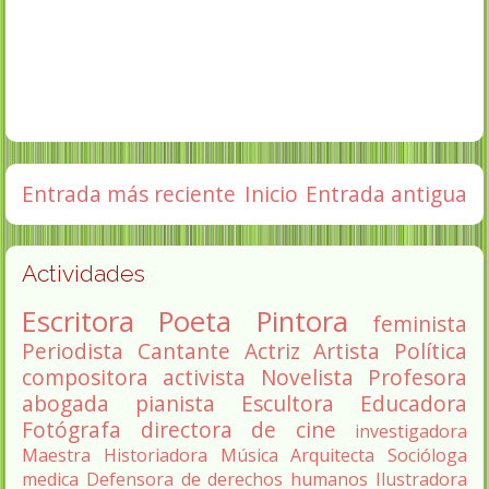
Entrada más reciente
Inicio
Entrada antigua
Actividades
Escritora
Poeta
Pintora
feminista
Periodista
Cantante
Actriz
Artista
Política
compositora
activista
Novelista
Profesora
abogada
pianista
Escultora
Educadora
Fotógrafa
directora de cine
investigadora
Maestra
Historiadora
Música
Arquitecta
Socióloga
medica
Defensora de derechos humanos
Ilustradora