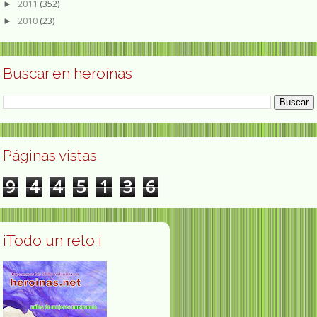
2011
(352)
►
2010
(23)
►
Buscar en heroínas
Páginas vistas
9
4
4
5
1
3
6
¡Todo un reto ¡