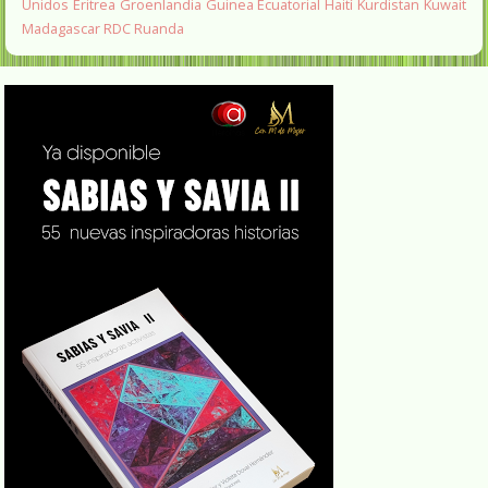
Unidos
Eritrea
Groenlandia
Guinea Ecuatorial
Haití
Kurdistan
Kuwait
Madagascar
RDC
Ruanda