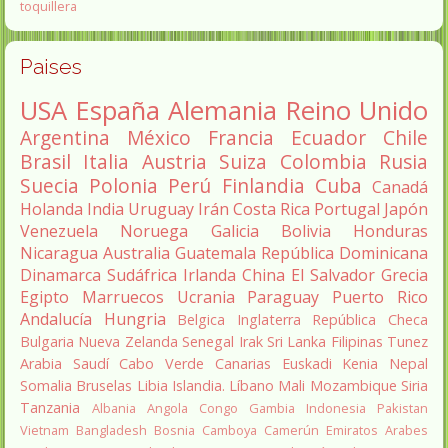
toquillera
Paises
USA
España
Alemania
Reino Unido
Argentina
México
Francia
Ecuador
Chile
Brasil
Italia
Austria
Suiza
Colombia
Rusia
Suecia
Polonia
Perú
Finlandia
Cuba
Canadá
Holanda
India
Uruguay
Irán
Costa Rica
Portugal
Japón
Venezuela
Noruega
Galicia
Bolivia
Honduras
Nicaragua
Australia
Guatemala
República Dominicana
Dinamarca
Sudáfrica
Irlanda
China
El Salvador
Grecia
Egipto
Marruecos
Ucrania
Paraguay
Puerto Rico
Andalucía
Hungria
Belgica
Inglaterra
República Checa
Bulgaria
Nueva Zelanda
Senegal
Irak
Sri Lanka
Filipinas
Tunez
Arabia Saudí
Cabo Verde
Canarias
Euskadi
Kenia
Nepal
Somalia
Bruselas
Libia
Islandia.
Líbano
Mali
Mozambique
Siria
Tanzania
Albania
Angola
Congo
Gambia
Indonesia
Pakistan
Vietnam
Bangladesh
Bosnia
Camboya
Camerún
Emiratos Arabes