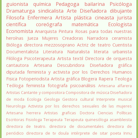
guionista
química
Pedagoga
bailarina
Psicóloga
Dramaturga
sindicalista
Arte
Diseñadora
dibujante
Filosofa
Enfermera
Artista plástica
cineasta
jurista
científica
coreógrafa
matemática
Ecologista
Economista
Anarquista
Pintura
Rosas para todas nuestras
heroínas
Jueza
Mujeres Creadoras
Narradora
ceramista
Bióloga
directora
mezzosoprano
Actriz de teatro
Cuentista
Documentalista
Literatura
Naturalista
literata
urbanista
Filóloga
Psicoterapeuta
Artista textil
Directora de orquesta
cantautora
Artesana
Descubridora
Diseñadora gráfica
diputada
feminista y activista por los Derechos Humanos
Fisica
Fotoperiodista
Artista gráfica
Blogera
Rapera
Teologa
Teóloga feminista
fotografa
psicoanálisis
Artesana alfarera
Artistas
Cantante y compositora
Compositora de música
Diseñadora
de moda
Ecologa
Geologa
Gestora cultural
Interprete musical
Neurologa
Activista por los derechos sexuales de las mujeres
Artesana herrera
Artistas graficas
Doctora Ciencias Políticas
Escritoras
Fisiologa
Terapeuta
Terapeuta quinesóloga
asambleista
directora de teatro.
directora de documentales
directora de
periódico
directora de tv
doula
intérprete de sitar
poeta Innu