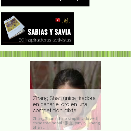
Zhang Shan única tiradora
Hilda Heine
urinista e
en ganar el oro en una
académica
o-alemana
competición mixta
las Islas M
da como
a Schnakenburg
Zhang Shan ( chino simplificado :张山,
Hilda Cathy He
 octubre según
chino tradicional : 張山, pinyin : Zhāng
públicamente c
Shān ;...
abril de 1951 en 