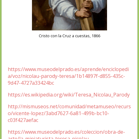
Cristo con la Cruz a cuestas, 1866
https://www.museodelprado.es/aprende/enciclopedi
a/voz/nicolau-parody-teresa/1b14897f-d855-435c-
9d47-4727a33424bc
https://es.wikipedia.org/wiki/Teresa_Nicolau_Parody
http://mismuseos.net/comunidad/metamuseo/recurs
o/vicente-lopez/3abd7627-6a81-499b-bc10-
c03f427aefac
https://www.museodelprado.es/coleccion/obra-de-
arte/la-miniaturista-teresa-nicolau-