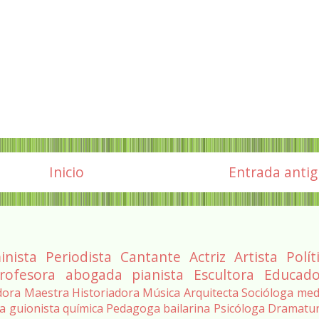
Inicio
Entrada anti
inista
Periodista
Cantante
Actriz
Artista
Polít
rofesora
abogada
pianista
Escultora
Educado
dora
Maestra
Historiadora
Música
Arquitecta
Socióloga
med
ra
guionista
química
Pedagoga
bailarina
Psicóloga
Dramatu