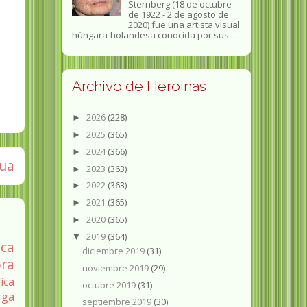
Sternberg (18 de octubre
de 1922 - 2 de agosto de
2020) fue una artista visual
húngara-holandesa conocida por sus ...
Archivo de Heroinas
2026
(228)
►
2025
(365)
►
2024
(366)
►
gua
2023
(363)
►
2022
(363)
►
2021
(365)
►
2020
(365)
►
2019
(364)
▼
ica
diciembre 2019
(31)
ra
noviembre 2019
(29)
ica
octubre 2019
(31)
rga
septiembre 2019
(30)