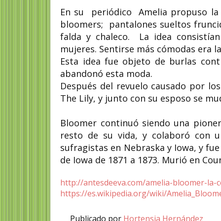
En su periódico Amelia propuso la “
bloomers; pantalones sueltos fruncid
falda y chaleco. La idea consistía
mujeres. Sentirse más cómodas era la
Esta idea fue objeto de burlas cont
abandonó esta moda.
Después del revuelo causado por los
The Lily, y junto con su esposo se m
Bloomer continuó siendo una pionera
resto de su vida, y colaboró con 
sufragistas en Nebraska y Iowa, y fue
de Iowa de 1871 a 1873. Murió en Counc
http://antesdeeva.com/amelia-bloomer-la-
https://es.wikipedia.org/wiki/Amelia_Bloom
Publicado por
Hortensia Hernández