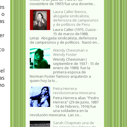
noviembre de 1997) fue una docente...
es
Laura Caller Iberico,
 o
abogada sindicalista,
as
defensora de campesinos
y de políticos de Peru
Laura Caller (1915, Cusco -
15 de marzo de1988,
er
Lima) Abogada sindicalista, defensora
de campesinos y de políticos. Nació en...
co
Wendy Cheesman o
Wendy Foster
Wendy Cheesman (
septiembre de 1937 - 15 de
enero de 1989) fue la
el
primera esposa de
Norman Foster famoso arquitecto a
as
quien hoy la tv...
no
Petra Herrera
revolucionaria mexicana
Petra Herrera alias "Pedro
Herrera" (29 de Junio, 1887
- 14 de Febrero, 1916) fue
una soldadera en la
revolución mexicana. Las so...
Sarah Chapman una de
las principales líderes de