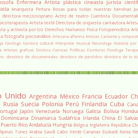
losofa
Enfermera
Artista plástica
cineasta
jurista
cientí
ista
Anarquista
Pintura
Rosas para todas nuestras heroínas
Ju
a
directora
mezzosoprano
Actriz de teatro
Cuentista
Documentali
sicoterapeuta
Artista textil
Directora de orquesta
cantautora
Artes
sta y activista por los Derechos Humanos
Fisica
Fotoperiodista
Art
ta
fotografa
psicoanálisis
Artesana alfarera
Artistas
Cantante y composi
ga
Geologa
Gestora cultural
Interprete musical
Neurologa
Activista por
a
Artistas graficas
Doctora Ciencias Políticas
Escritoras
Fisiologa
Terap
ro.
directora de documentales
directora de periódico
directora de tv
d
o Unido
Argentina
México
Francia
Ecuador
Ch
a
Rusia
Suecia
Polonia
Perú
Finlandia
Cuba
Can
ortugal
Japón
Venezuela
Noruega
Galicia
Bolivia
Hondu
 Dominicana
Dinamarca
Sudáfrica
Irlanda
China
El Salva
Puerto Rico
Andalucía
Hungria
Belgica
Inglaterra
República Ch
ilipinas
Tunez
Arabia Saudí
Cabo Verde
Canarias
Euskadi
Kenia
Ne