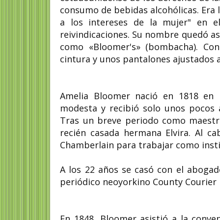
consumo de bebidas alcohólicas. Era l
a los intereses de la mujer" en e
reivindicaciones. Su nombre quedó as
como «Bloomer's» (bombacha). Cons
cintura y unos pantalones ajustados al
Amelia Bloomer nació en 1818 en 
modesta y recibió solo unos pocos a
Tras un breve periodo como maestra
recién casada hermana Elvira. Al ca
Chamberlain para trabajar como insti
A los 22 años se casó con el abogad
periódico neoyorkino County Courier
En 1848, Bloomer asistió a la conve