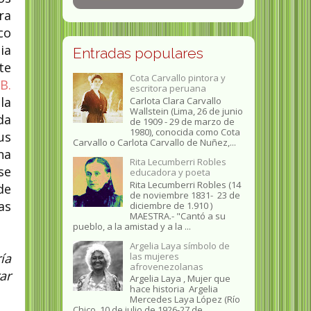
ra
co
ia
Entradas populares
te
Cota Carvallo pintora y
B.
escritora peruana
la
Carlota Clara Carvallo
Wallstein (Lima, 26 de junio
da
de 1909 - 29 de marzo de
1980), conocida como Cota
us
Carvallo o Carlota Carvallo de Nuñez,...
na
Rita Lecumberri Robles
se
educadora y poeta
Rita Lecumberri Robles (14
de
de noviembre 1831- 23 de
as
diciembre de 1.910 )
MAESTRA.- "Cantó a su
pueblo, a la amistad y a la ...
Argelia Laya símbolo de
las mujeres
ía
afrovenezolanas
ar
Argelia Laya , Mujer que
hace historia Argelia
Mercedes Laya López (Río
Chico, 10 de julio de 1926-27 de