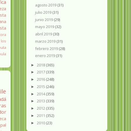
fica
agosto 2019
(31)
eza
julio 2019
(31)
sta
junio 2019
(29)
ana
mayo 2019
(32)
ista
abril 2019
(30)
tora
 los
marzo 2019
(31)
euta
febrero 2019
(28)
oula
enero 2019
(31)
2018
(365)
►
2017
(339)
►
2016
(248)
►
2015
(246)
►
ile
2014
(359)
►
adá
2013
(339)
►
ras
2012
(335)
►
dor
2011
(352)
►
eca
2010
(23)
►
pal