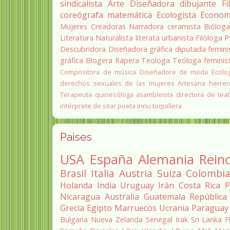
sindicalista
Arte
Diseñadora
dibujante
Fi
coreógrafa
matemática
Ecologista
Econom
Mujeres Creadoras
Narradora
ceramista
Biólog
Literatura
Naturalista
literata
urbanista
Filóloga
P
Descubridora
Diseñadora gráfica
diputada
femini
gráfica
Blogera
Rapera
Teologa
Teóloga feminis
Compositora de música
Diseñadora de moda
Ecolo
derechos sexuales de las mujeres
Artesana herrer
Terapeuta quinesóloga
asambleista
directora de teat
intérprete de sitar
poeta Innu
toquillera
Paises
USA
España
Alemania
Rein
Brasil
Italia
Austria
Suiza
Colombi
Holanda
India
Uruguay
Irán
Costa Rica
P
Nicaragua
Australia
Guatemala
República
Grecia
Egipto
Marruecos
Ucrania
Paraguay
Bulgaria
Nueva Zelanda
Senegal
Irak
Sri Lanka
F