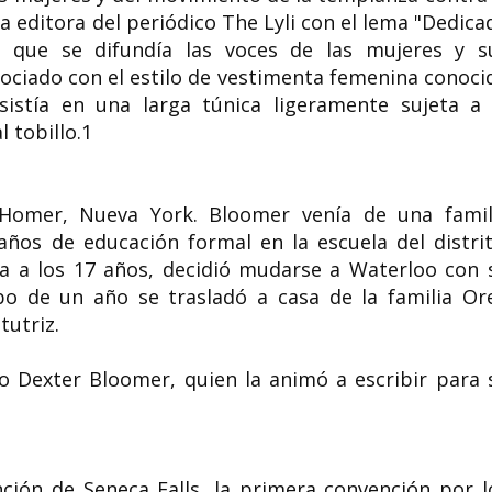
a editora del periódico The Lyli con el lema "Dedica
l que se difundía las voces de las mujeres y s
ociado con el estilo de vestimenta femenina conoci
istía en una larga túnica ligeramente sujeta a 
Niède Guidon 
 tobillo.1
Celia Viñas poeta española
brasileña
Celia Viñas Olivella (Lérida, 16 de
Niède Guidon ( Jaú ,
junio de 1915 - Almería, 21 de junio
1933 - São Raimundo 
de 1954) fue una autora...
junio de 2025 ) fue un
Homer, Nueva York. Bloomer venía de una famil
ños de educación formal en la escuela del distrit
 a los 17 años, decidió mudarse a Waterloo con 
bo de un año se trasladó a casa de la familia Or
tutriz.
o Dexter Bloomer, quien la animó a escribir para 
nción de Seneca Falls, la primera convención por l