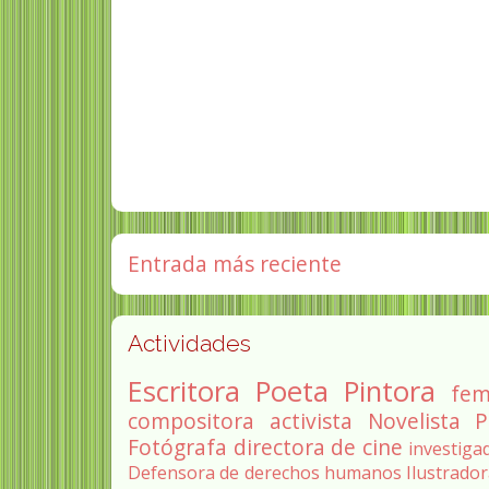
Entrada más reciente
Actividades
Escritora
Poeta
Pintora
fem
compositora
activista
Novelista
P
Fotógrafa
directora de cine
investiga
Defensora de derechos humanos
Ilustrado