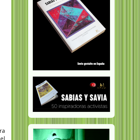
ra
el