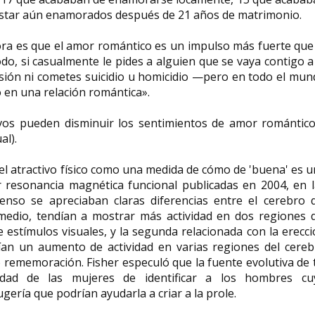
 estar aún enamorados después de 21 años de matrimonio.
dora es que el amor romántico es un impulso más fuerte que
do, si casualmente le pides a alguien que se vaya contigo a
sión ni cometes suicidio u homicidio —pero en todo el mu
o en una relación romántica».
vos pueden disminuir los sentimientos de amor romántico
al).
l atractivo físico como una medida de cómo de 'buena' es 
resonancia magnética funcional publicadas en 2004, en l
so se apreciaban claras diferencias entre el cerebro d
edio, tendían a mostrar más actividad en dos regiones d
e estímulos visuales, y la segunda relacionada con la erecc
bían un aumento de actividad en varias regiones del cereb
 rememoración. Fisher especuló que la fuente evolutiva de 
dad de las mujeres de identificar a los hombres cu
gería que podrían ayudarla a criar a la prole.