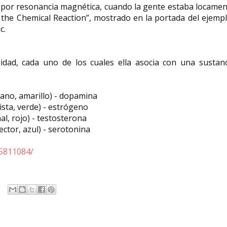
 por resonancia magnética, cuando la gente estaba locame
 the Chemical Reaction”, mostrado en la portada del ejemp
c.
lidad, cada uno de los cuales ella asocia con una sustanc
ano, amarillo) - dopamina
sta, verde) - estrógeno
l, rojo) - testosterona
tor, azul) - serotonina
65811084/