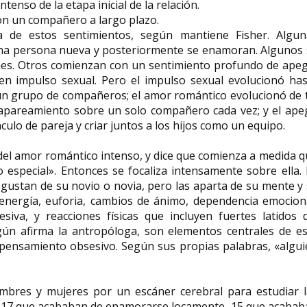
tenso de la etapa inicial de la relación.
on un compañero a largo plazo.
 de estos sentimientos, según mantiene Fisher. Algun
una persona nueva y posteriormente se enamoran. Algunos 
nes. Otros comienzan con un sentimiento profundo de apeg
n impulso sexual. Pero el impulso sexual evolucionó has
un grupo de compañeros; el amor romántico evolucionó de t
 apareamiento sobre un solo compañero cada vez; y el ape
ulo de pareja y criar juntos a los hijos como un equipo.
del amor romántico intenso, y dice que comienza a medida 
 especial». Entonces se focaliza intensamente sobre ella.
gustan de su novio o novia, pero las aparta de su mente y
energía, euforia, cambios de ánimo, dependencia emociona
siva, y reacciones físicas que incluyen fuertes latidos 
egún afirma la antropóloga, son elementos centrales de es
 pensamiento obsesivo. Según sus propias palabras, «algu
mbres y mujeres por un escáner cerebral para estudiar l
: 17 que acababan de enamorarse locamente, 15 que acabab