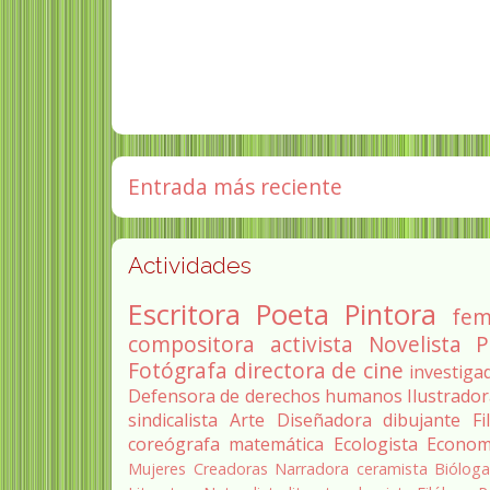
Entrada más reciente
Actividades
Escritora
Poeta
Pintora
fem
compositora
activista
Novelista
P
Fotógrafa
directora de cine
investiga
Defensora de derechos humanos
Ilustrado
sindicalista
Arte
Diseñadora
dibujante
Fi
coreógrafa
matemática
Ecologista
Econom
Mujeres Creadoras
Narradora
ceramista
Biólog