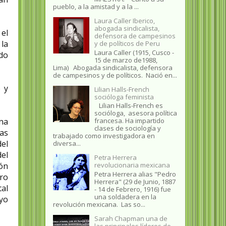
pueblo, a la amistad y a la ...
Laura Caller Iberico,
abogada sindicalista,
 el
defensora de campesinos
 la
y de políticos de Peru
Laura Caller (1915, Cusco -
ndo
15 de marzo de1988,
Lima) Abogada sindicalista, defensora
de campesinos y de políticos. Nació en...
 y
Lilian Halls-French
socióloga feminista
Lilian Halls-French es
socióloga, asesora política
una
francesa. Ha impartido
clases de sociología y
as
trabajado como investigadora en
el
diversa...
el
Petra Herrera
ión
revolucionaria mexicana
Petra Herrera alias "Pedro
ro
Herrera" (29 de Junio, 1887
tal
- 14 de Febrero, 1916) fue
una soldadera en la
yo
revolución mexicana. Las so...
Sarah Chapman una de
las principales líderes de