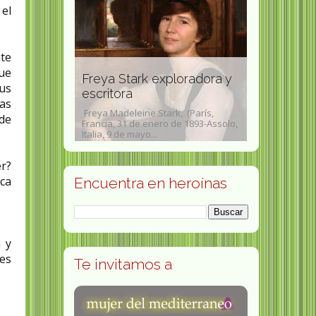
 el
nte
Zhang Shan única tiradora
Jean Shin
ue
ploradora y
en ganar el oro en una
doctora en
us
competición mixta
psiquiatra 
as
k, (París,
Zhang Shan ( chino simplificado :张
Jean Shinoda B
 de
 de 1893-Assolo,
山, chino tradicional : 張山, pinyin :
1936, en Estad
Zhāng Shān ;...
en medicina, ps
r?
ica
Encuentra en heroínas
 y
es
Te invitamos a