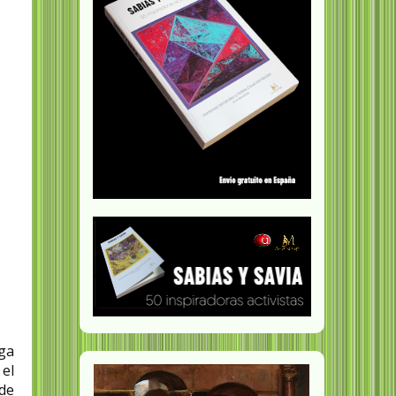
ga
el
de