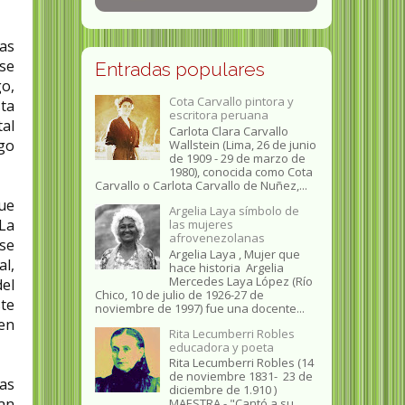
as
se
Entradas populares
o,
Cota Carvallo pintora y
ta
escritora peruana
al
Carlota Clara Carvallo
go
Wallstein (Lima, 26 de junio
de 1909 - 29 de marzo de
1980), conocida como Cota
Carvallo o Carlota Carvallo de Nuñez,...
que
Argelia Laya símbolo de
 La
las mujeres
afrovenezolanas
 se
Argelia Laya , Mujer que
l,
hace historia Argelia
Mercedes Laya López (Río
del
Chico, 10 de julio de 1926-27 de
te
noviembre de 1997) fue una docente...
ien
Rita Lecumberri Robles
educadora y poeta
Rita Lecumberri Robles (14
de noviembre 1831- 23 de
as
diciembre de 1.910 )
an
MAESTRA.- "Cantó a su