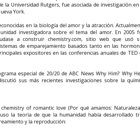
e la Universidad Rutgers, fue asociada de investigación en
Nueva York.
Angelina Konstantinovna
conocidas en la biología del amor y la atracción.​ Actualme
Guskova neuróloga,
munidad investigadora sobre el tema del amor. En 2005 f
neurocirujana y experta en
Freya Stark ex
dase a construir chemistry.com, sitio web que usó s
protección radiológica rusa
escritora
 sistemas de emparejamiento basados tanto en las hormon
Angelina Konstantinovna Guskova
Freya Madeleine Star
rincipales expositores en las conferencias anuales de TED
(en ruso: Ангели́на)
Francia, 31 de enero
Константи́новна Гусько́ва (AFI:...
Italia, 9 de mayo...
programa especial de 20/20 de ABC News Why Him? Why He
discutió sus más recientes investigaciones sobre la quím
 chemistry of romantic love (Por qué amamos: Naturaleza
uso la teoría de que la humanidad había desarrollado tr
reamiento y la reproducción: