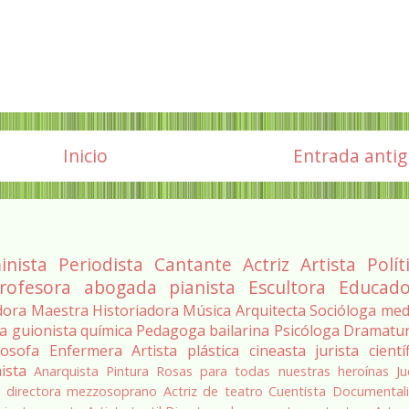
Inicio
Entrada anti
inista
Periodista
Cantante
Actriz
Artista
Polít
rofesora
abogada
pianista
Escultora
Educado
dora
Maestra
Historiadora
Música
Arquitecta
Socióloga
med
ra
guionista
química
Pedagoga
bailarina
Psicóloga
Dramatu
losofa
Enfermera
Artista plástica
cineasta
jurista
cientí
ista
Anarquista
Pintura
Rosas para todas nuestras heroínas
Ju
a
directora
mezzosoprano
Actriz de teatro
Cuentista
Documentali