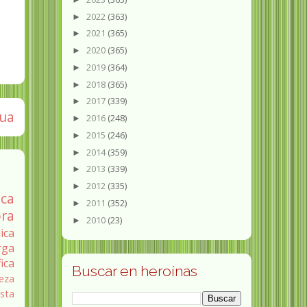
2022
(363)
►
2021
(365)
►
2020
(365)
►
2019
(364)
►
2018
(365)
►
2017
(339)
►
gua
2016
(248)
►
2015
(246)
►
2014
(359)
►
2013
(339)
►
2012
(335)
►
ica
2011
(352)
►
ra
2010
(23)
►
ica
rga
fica
Buscar en heroínas
eza
sta