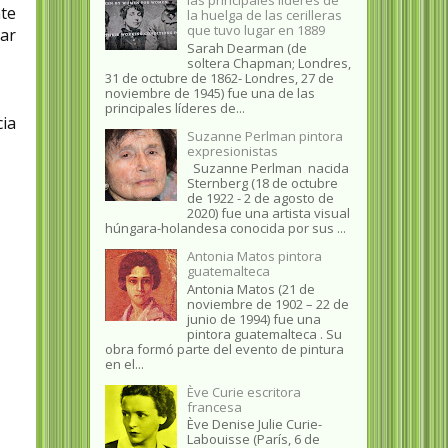
nte
la huelga de las cerilleras
que tuvo lugar en 1889
lar
Sarah Dearman (de
soltera Chapman; Londres,
31 de octubre de 1862​- Londres, 27 de
noviembre de 1945)​ fue una de las
principales líderes de...
ia
Suzanne Perlman pintora
expresionistas
Suzanne Perlman nacida
Sternberg (18 de octubre
de 1922 - 2 de agosto de
2020) fue una artista visual
húngara-holandesa conocida por sus ...
Antonia Matos pintora
guatemalteca
Antonia Matos (21 de
noviembre de 1902 – 22 de
junio de 1994) fue una
pintora guatemalteca . Su
obra formó parte del evento de pintura
en el...
Ève Curie escritora
francesa
Ève Denise Julie Curie-
Labouisse (París, 6 de