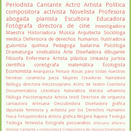
Periodista
Cantante
Actriz
Artista
Política
compositora
activista
Novelista
Profesora
abogada
pianista
Escultora
Educadora
Fotógrafa
directora de cine
investigadora
Maestra
Historiadora
Música
Arquitecta
Socióloga
medica
Defensora de derechos humanos
Ilustradora
guionista
química
Pedagoga
bailarina
Psicóloga
Dramaturga
sindicalista
Arte
Diseñadora
dibujante
Filosofa
Enfermera
Artista plástica
cineasta
jurista
científica
coreógrafa
matemática
Ecologista
Economista
Anarquista
Pintura
Rosas para todas nuestras
heroínas
ceramista
Jueza
Mujeres Creadoras
Narradora
Bióloga
directora
mezzosoprano
Actriz de teatro
Cuentista
Documentalista
Literatura
Naturalista
literata
urbanista
Filóloga
Psicoterapeuta
Artista textil
Directora de orquesta
cantautora
Artesana
Descubridora
Diseñadora gráfica
diputada
feminista y activista por los Derechos Humanos
Fisica
Fotoperiodista
Artista gráfica
Blogera
Rapera
Teologa
Teóloga feminista
fotografa
psicoanálisis
Artesana alfarera
Artistas
Cantante y compositora
Compositora de música
Diseñadora