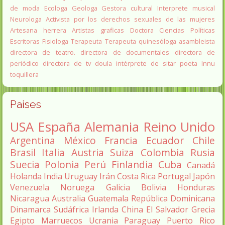
de moda
Ecologa
Geologa
Gestora cultural
Interprete musical
Neurologa
Activista por los derechos sexuales de las mujeres
Artesana herrera
Artistas graficas
Doctora Ciencias Políticas
Escritoras
Fisiologa
Terapeuta
Terapeuta quinesóloga
asambleista
directora de teatro.
directora de documentales
directora de
periódico
directora de tv
doula
intérprete de sitar
poeta Innu
toquillera
Paises
USA
España
Alemania
Reino Unido
Argentina
México
Francia
Ecuador
Chile
Brasil
Italia
Austria
Suiza
Colombia
Rusia
Suecia
Polonia
Perú
Finlandia
Cuba
Canadá
Holanda
India
Uruguay
Irán
Costa Rica
Portugal
Japón
Venezuela
Noruega
Galicia
Bolivia
Honduras
Nicaragua
Australia
Guatemala
República Dominicana
Dinamarca
Sudáfrica
Irlanda
China
El Salvador
Grecia
Egipto
Marruecos
Ucrania
Paraguay
Puerto Rico