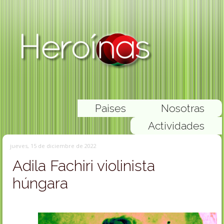
Paises
Nosotras
Actividades
jueves, 15 de diciembre de 2022
Adila Fachiri violinista
húngara