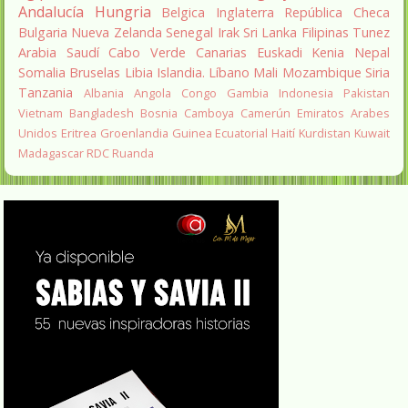
Andalucía
Hungria
Belgica
Inglaterra
República Checa
Bulgaria
Nueva Zelanda
Senegal
Irak
Sri Lanka
Filipinas
Tunez
Arabia Saudí
Cabo Verde
Canarias
Euskadi
Kenia
Nepal
Somalia
Bruselas
Libia
Islandia.
Líbano
Mali
Mozambique
Siria
Tanzania
Albania
Angola
Congo
Gambia
Indonesia
Pakistan
Vietnam
Bangladesh
Bosnia
Camboya
Camerún
Emiratos Arabes
Unidos
Eritrea
Groenlandia
Guinea Ecuatorial
Haití
Kurdistan
Kuwait
Madagascar
RDC
Ruanda