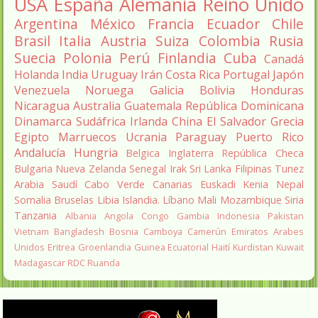
USA
España
Alemania
Reino Unido
Argentina
México
Francia
Ecuador
Chile
Brasil
Italia
Austria
Suiza
Colombia
Rusia
Suecia
Polonia
Perú
Finlandia
Cuba
Canadá
Holanda
India
Uruguay
Irán
Costa Rica
Portugal
Japón
Venezuela
Noruega
Galicia
Bolivia
Honduras
Nicaragua
Australia
Guatemala
República Dominicana
Dinamarca
Sudáfrica
Irlanda
China
El Salvador
Grecia
Egipto
Marruecos
Ucrania
Paraguay
Puerto Rico
Andalucía
Hungria
Belgica
Inglaterra
República Checa
Bulgaria
Nueva Zelanda
Senegal
Irak
Sri Lanka
Filipinas
Tunez
Arabia Saudí
Cabo Verde
Canarias
Euskadi
Kenia
Nepal
Somalia
Bruselas
Libia
Islandia.
Líbano
Mali
Mozambique
Siria
Tanzania
Albania
Angola
Congo
Gambia
Indonesia
Pakistan
Vietnam
Bangladesh
Bosnia
Camboya
Camerún
Emiratos Arabes
Unidos
Eritrea
Groenlandia
Guinea Ecuatorial
Haití
Kurdistan
Kuwait
Madagascar
RDC
Ruanda