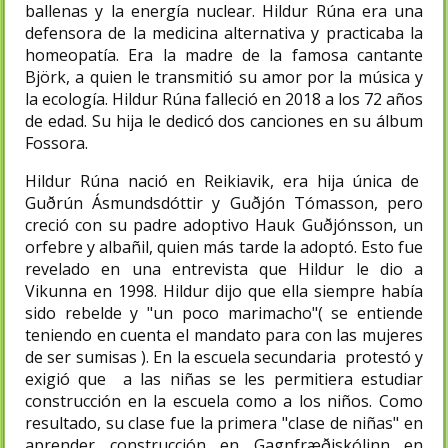
ballenas y la energía nuclear. Hildur Rúna era una
defensora de la medicina alternativa y practicaba la
homeopatía. Era la madre de la famosa cantante
Björk, a quien le transmitió su amor por la música y
la ecología. Hildur Rúna falleció en 2018 a los 72 años
de edad. Su hija le dedicó dos canciones en su álbum
Fossora.
Hildur Rúna nació en Reikiavik, era hija única de
Guðrún Ásmundsdóttir y Guðjón Tómasson, pero
creció con su padre adoptivo Hauk Guðjónsson, un
orfebre y albañil, quien más tarde la adoptó. Esto fue
revelado en una entrevista que Hildur le dio a
Vikunna en 1998. Hildur dijo que ella siempre había
sido rebelde y "un poco marimacho"( se entiende
teniendo en cuenta el mandato para con las mujeres
de ser sumisas ). En la escuela secundaria protestó y
exigió que a las niñas se les permitiera estudiar
construcción en la escuela como a los niños. Como
resultado, su clase fue la primera "clase de niñas" en
aprender construcción en Gagnfræðiskólinn en