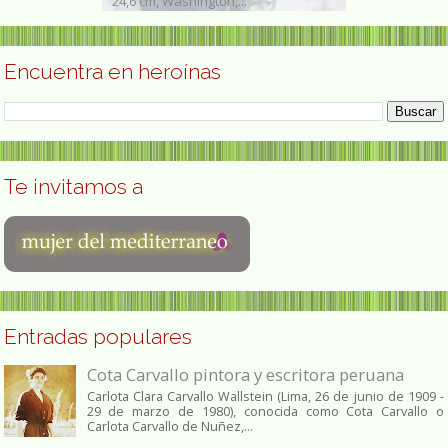
0) fue...
24,6 cm, Washington,...
fue una artista 
Encuentra en heroínas
Te invitamos a
Entradas populares
Cota Carvallo pintora y escritora peruana
Carlota Clara Carvallo Wallstein (Lima, 26 de junio de 1909 -
29 de marzo de 1980), conocida como Cota Carvallo o
Carlota Carvallo de Nuñez,...