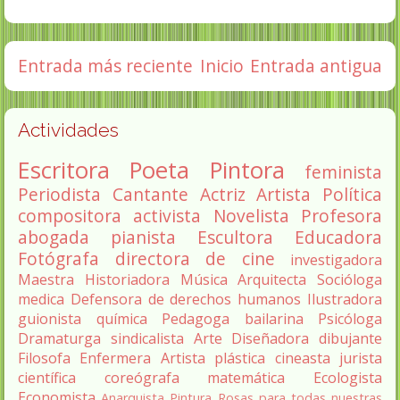
Entrada más reciente
Inicio
Entrada antigua
Actividades
Escritora
Poeta
Pintora
feminista
Periodista
Cantante
Actriz
Artista
Política
compositora
activista
Novelista
Profesora
abogada
pianista
Escultora
Educadora
Fotógrafa
directora de cine
investigadora
Maestra
Historiadora
Música
Arquitecta
Socióloga
medica
Defensora de derechos humanos
Ilustradora
guionista
química
Pedagoga
bailarina
Psicóloga
Dramaturga
sindicalista
Arte
Diseñadora
dibujante
Filosofa
Enfermera
Artista plástica
cineasta
jurista
científica
coreógrafa
matemática
Ecologista
Economista
Anarquista
Pintura
Rosas para todas nuestras