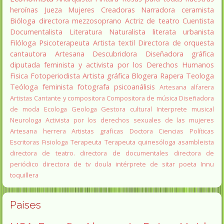
heroínas
Jueza
Mujeres Creadoras
Narradora
ceramista
Bióloga
directora
mezzosoprano
Actriz de teatro
Cuentista
Documentalista
Literatura
Naturalista
literata
urbanista
Filóloga
Psicoterapeuta
Artista textil
Directora de orquesta
cantautora
Artesana
Descubridora
Diseñadora gráfica
diputada
feminista y activista por los Derechos Humanos
Fisica
Fotoperiodista
Artista gráfica
Blogera
Rapera
Teologa
Teóloga feminista
fotografa
psicoanálisis
Artesana alfarera
Artistas
Cantante y compositora
Compositora de música
Diseñadora
de moda
Ecologa
Geologa
Gestora cultural
Interprete musical
Neurologa
Activista por los derechos sexuales de las mujeres
Artesana herrera
Artistas graficas
Doctora Ciencias Políticas
Escritoras
Fisiologa
Terapeuta
Terapeuta quinesóloga
asambleista
directora de teatro.
directora de documentales
directora de
periódico
directora de tv
doula
intérprete de sitar
poeta Innu
toquillera
Paises